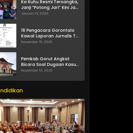
Ka Kuhu Resmi Tersangka,
Janji “Potong Jari” Kini Jadi
Bumerang
Januari 13, 2026
16 Pengacara Gorontalo
Kawal Laporan Jurnalis TV
One
November 15, 2025
Pemkab Gorut Angkat
Bicara Soal Dugaan Kasus
Asusila Oknum ASN
November 10, 2025
ndidikan