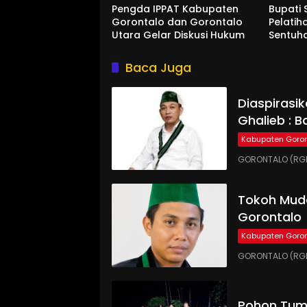
Pengda IPPAT Kabupaten
Bupati 
Gorontalo dan Gorontalo
Pelatih
Utara Gelar Diskusi Hukum
Sentuh
Baca Juga
Diaspirasi
Ghalieb : B
Kabupaten Goron
GORONTALO (RGN
Tokoh Muda
Gorontalo
Kabupaten Goron
GORONTALO (RGN
Pohon Tumb