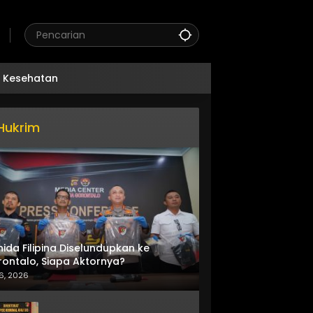
Kesehatan
Hukrim
nida Filipina Diselundupkan ke
ontalo, Siapa Aktornya?
6, 2026