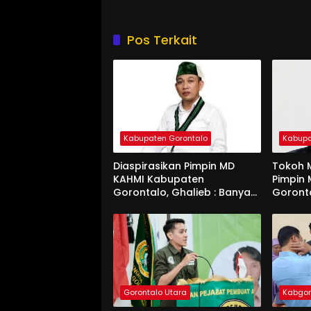
Pos Terkait
Kabupaten Gorontalo
Kabupa
Diaspirasikan Pimpin MD
Tokoh M
KAHMI Kabupaten
Pimpin
Gorontalo, Ghalieb : Banyak
Goront
Senior Lebih Layak
Gorontalo Utara
Kabgo