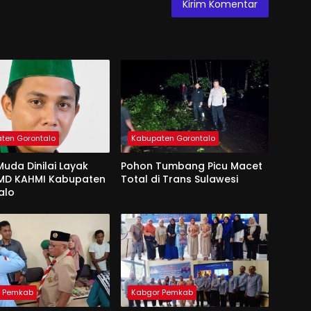
ten Gorontalo
Kabupaten Gorontalo
uda Dinilai Layak
Pohon Tumbang Picu Macet
 MD KAHMI Kabupaten
Total di Trans Sulawesi
alo
r Pemkab
Kabgor Pemkab