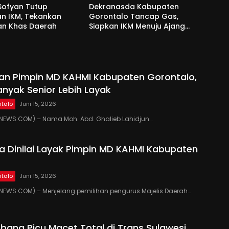
Sofyan Tutup
Dekranasda Kabupaten
an IKM, Tekankan
Gorontalo Tancap Gas,
an Khas Daerah
Siapkan IKM Menuju Ajang
Peran Saka Nasional 2025
kan Pimpin MD KAHMI Kabupaten Gorontalo,
anyak Senior Lebih Layak
talo
Juni 15, 2026
EWS.COM) – Nama Moh. Abd. Ghalieb Lahidjun…
 Dinilai Layak Pimpin MD KAHMI Kabupaten
talo
Juni 15, 2026
EWS.COM) – Menjelang pemilihan pengurus Majelis Daerah…
ang Picu Macet Total di Trans Sulawesi