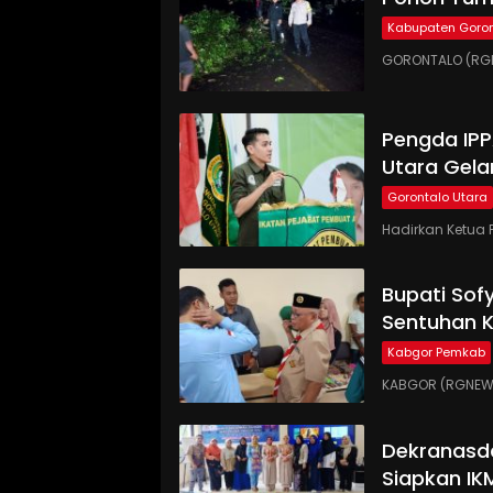
Kabupaten Goron
GORONTALO (RGN
Pengda IP
Utara Gela
Gorontalo Utara
Hadirkan Ketua 
Bupati Sof
Sentuhan 
Kabgor Pemkab
KABGOR (RGNEWS.
Dekranasd
Siapkan IK