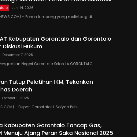
talo
Juni 14, 2026
EWS.COM) – Pohon tumbang yang melintang di…
PAT Kabupaten Gorontalo dan Gorontalo
r Diskusi Hukum
Desember 7, 2025
Pengadilan Negeri Gorontalo Kelas I.A GORONTALO…
yan Tutup Pelatihan IKM, Tekankan
Khas Daerah
Oktober 11, 2025
COM) – Bupati Gorontalo H. Sofyan Puhi…
a Kabupaten Gorontalo Tancap Gas,
M Menuju Ajang Peran Saka Nasional 2025