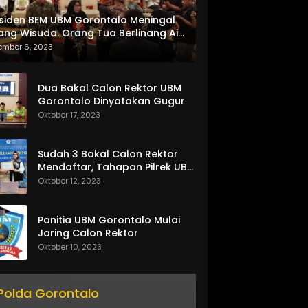
siden BEM UBM Gorontalo Meningal
ang Wisuda. Orang Tua Berlinang Air
ta Menerima SKL dan Pemasangan
ember 6, 2023
lempang
Dua Bakal Calon Rektor UBM
Gorontalo Dinyatakan Gugur
Oktober 17, 2023
Sudah 3 Bakal Calon Rektor
Mendaftar, Tahapan Pilrek UBM
Gorontalo Makin Seru
Oktober 12, 2023
Panitia UBM Gorontalo Mulai
Jaring Calon Rektor
Oktober 10, 2023
Polda Gorontalo