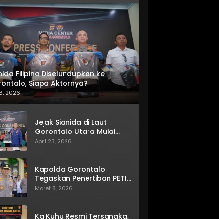
nida Filipina Diselundupkan ke
ontalo, Siapa Aktornya?
6, 2026
Jejak Sianida di Laut
Gorontalo Utara Mulai
Terkuak
April 23, 2026
Kapolda Gorontalo
Tegaskan Penertiban PETI
Terus Berjalan
Maret 8, 2026
Ka Kuhu Resmi Tersangka,