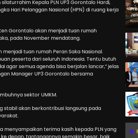
ilaturrahim Kepala PLN UP3 Gorontalo Hardi,
Pre
gka Hari Pelanggan Nasional (HPN) di ruang kerja
Jel
Ma
Nov
Sa
ten Gorontalo akan menjadi tuan rumah
 Saka, pada November mendatang.
 menjadi tuan rumah Peran Saka Nasional.
ribuan peserta dari seluruh Indonesia. Tentu butuh
i agar semua agenda bisa berjalan lancar,” jelas
ungan Manager UP3 Gorontalo bersama
 tumbuhnya sektor UMKM.
ng stabil akan berkontribusi langsung pada
yarakat.
ya menyampaikan terima kasih kepada PLN yang
i ke depan, tantangannya semakin besar, baik