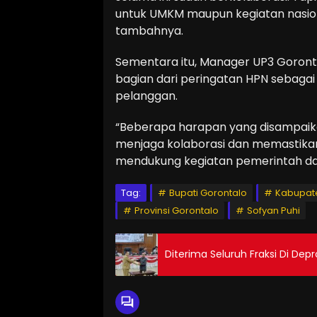
untuk UMKM maupun kegiatan nasional
tambahnya.
Sementara itu, Manager UP3 Goronta
bagian dari peringatan HPN sebaga
pelanggan.
“Beberapa harapan yang disampaikan
menjaga kolaborasi dan memastikan
mendukung kegiatan pemerintah daer
Tag:
Bupati Gorontalo
Kabupat
Provinsi Gorontalo
Sofyan Puhi