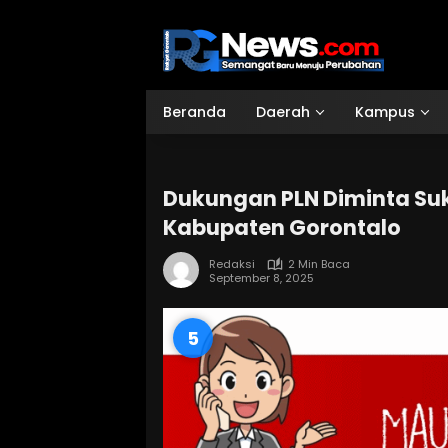
Langsung
ke
konten
Beranda
Daerah
Kampus
Dukungan PLN Diminta Suk
Kabupaten Gorontalo
Redaksi
2 Min Baca
September 8, 2025
4