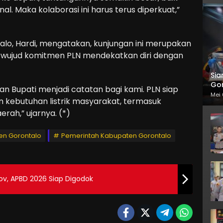
. Maka kolaborasi ini harus terus diperkuat,”
lo, Hardi, mengatakan, kunjungan ini merupakan
i wujud komitmen PLN mendekatkan diri dengan
Sia
Gor
 Bupati menjadi catatan bagi kami. PLN siap
Mei 
 kebutuhan listrik masyarakat, termasuk
ah,” ujarnya. (*)
en Gorontalo
Pemerintah Kabupaten Gorontalo
Diterima Seluruh Fraksi Di Deprov, APBD 2026 Siap Digodok