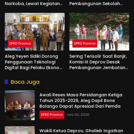
Narkoba, Lewat Kegiatan
Pembangunan Sekolah
Reses Aleg
Garuda di Gorut
DPRD Provinsi
DPRD Provinsi
Aleg Yeyen Sidiki Dorong
Sering Terisolir Saat Banjir,
Penggunaan Teknologi
Komisi III Deprov Desak
Digital Bagi Pelaku Ekonomi
Pembangunan Jembatan
Di Bone Bolango
Gantung di Desa Modelidu
Baca Juga
Awali Reses Masa Persidangan Ketiga
Tahun 2025-2026, Aleg Dapil Bone
Bolango Dapat Apresiasi Dari Pemda
DPRD Provinsi
Juni 30, 2026
Wakili Ketua Deprov, Ghalieb Ingatkan