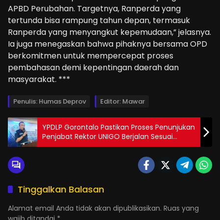
APBD Perubahan. Targetnya, Ranperda yang
tertunda bisa rampung tahun depan, termasuk
Ranperda yang menyangkut kepemudaan,” jelasnya.
Ia juga menegaskan bahwa pihaknya bersama OPD
berkomitmen untuk mempercepat proses
pembahasan demi kepentingan daerah dan
masyarakat. ***
Penulis: Humas Deprov
Editor: Mawar
YPDLP Gorontalo Pastikan Proses Penunjukan
Penjabat Rektor UNIGO Berjalan Sesuai
Prosedur
Tinggalkan Balasan
Alamat email Anda tidak akan dipublikasikan.
Ruas yang
wajib ditandai
*