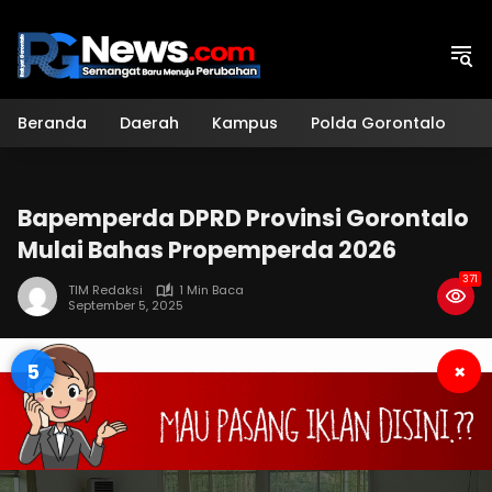
Langsung
ke
konten
Beranda
Daerah
Kampus
Polda Gorontalo
H
Bapemperda DPRD Provinsi Gorontalo
Mulai Bahas Propemperda 2026
371
TIM Redaksi
1 Min Baca
September 5, 2025
4
×