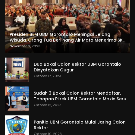
Presiden BEM UBM Gorontalo Meningal Jelang
Wisuda. Orang Tua Berlinang Air Mata Menerima SKL
dan Pemasangan Salempang
November 6, 2023
Dua Bakal Calon Rektor UBM Gorontalo
Dinyatakan Gugur
Oktober 17, 2023
Sudah 3 Bakal Calon Rektor Mendaftar,
Tahapan Pilrek UBM Gorontalo Makin Seru
Oktober 12, 2023
Panitia UBM Gorontalo Mulai Jaring Calon
Rektor
Oktober 10, 2023