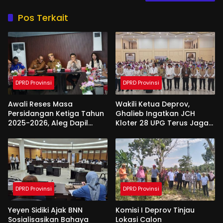
Pos Terkait
DPRD Provinsi
DPRD Provinsi
Awali Reses Masa
Wakili Ketua Deprov,
Persidangan Ketiga Tahun
Ghalieb Ingatkan JCH
2025-2026, Aleg Dapil
Kloter 28 UPG Terus Jaga
Bone Bolango Dapat
Kekompakan Saat Di
Apresiasi Dari Pemda
Tanah Suci
DPRD Provinsi
DPRD Provinsi
Yeyen Sidiki Ajak BNN
Komisi I Deprov Tinjau
Sosialisasikan Bahaya
Lokasi Calon