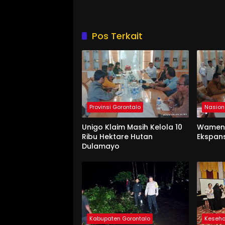
Pos Terkait
Provinsi Gorontalo
Nasion
Unigo Klaim Masih Kelola 10
Wament
Ribu Hektare Hutan
Ekspan
Dulamayo
Kabupaten Gorontalo
Keseh