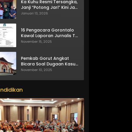
Ka Kuhu Resmi Tersangka,
Janji “Potong Jari” Kini Jadi
Bumerang
Januari 13, 2026
16 Pengacara Gorontalo
Kawal Laporan Jurnalis TV
One
November 15, 2025
Pemkab Gorut Angkat
Bicara Soal Dugaan Kasus
Asusila Oknum ASN
November 10, 2025
ndidikan