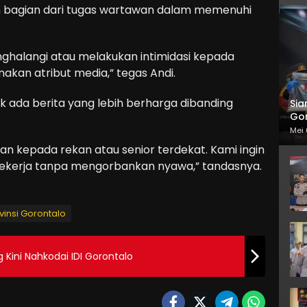
ah bagian dari tugas wartawan dalam memenuhi
nghalangi atau melakukan intimidasi kepada
kan atribut media,” tegas Andi.
 ada berita yang lebih berharga dibanding
Sia
Gor
Mei 
orkan kepada rekan atau senior terdekat. Kami ingin
ekerja tanpa mengorbankan nyawa,” tandasnya.
vinsi Gorontalo
 Kini Nahkodai IDI Gorontalo