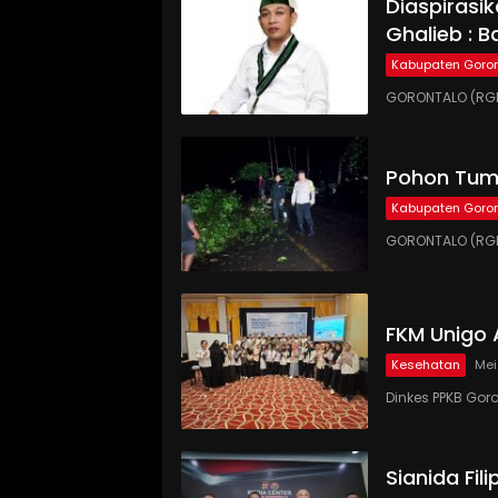
Diaspirasi
Ghalieb : B
Kabupaten Goron
GORONTALO (RGN
Pohon Tumb
Kabupaten Goron
GORONTALO (RGN
FKM Unigo 
Kesehatan
Mei
Dinkes PPKB Gor
Sianida Fil