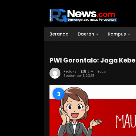
Langsung
ke
konten
Beranda
Daerah
Kampus
PWI Gorontalo: Jaga Kebe
Redaksi
2 Min Baca
September 1, 2025
2