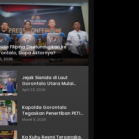
nida Filipina Diselundupkan ke
ontalo, Siapa Aktornya?
6, 2026
Jejak Sianida di Laut
Gorontalo Utara Mulai
Terkuak
April 23, 2026
Kapolda Gorontalo
Tegaskan Penertiban PETI
Terus Berjalan
Maret 8, 2026
Ka Kuhu Resmi Tersangka,