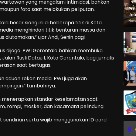
 wartawan yang mengalami intimidasi, bahkan
Pre
maupun foto saat melakukan peliputan.
Jel
Ma
Nov
a besar siang ini di beberapa titik di Kota
Sa
edia menghindari titik benturan massa dan
diutamakan,” ujar Andi, Senin pagi.
us dijaga. PWI Gorontalo bahkan membuka
alan Rusli Datau I, Kota Gorontalo, bagi jurnalis
erasan saat bertugas.
n aduan rekan media. PWI juga akan
ampingan,” tambahnya.
an menerapkan standar keselamatan saat
, rompi, masker, dan kacamata pelindung.
t sendirian serta wajib menggunakan ID card