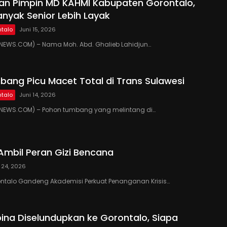
kan Pimpin MD KAHMI Kabupaten Gorontalo,
anyak Senior Lebih Layak
talo
Juni 15, 2026
EWS.COM) – Nama Moh. Abd. Ghalieb Lahidjun…
ang Picu Macet Total di Trans Sulawesi
talo
Juni 14, 2026
EWS.COM) – Pohon tumbang yang melintang di…
Ambil Peran Gizi Bencana
 24, 2026
ontalo Gandeng Akademisi Perkuat Penanganan Krisis…
ipina Diselundupkan ke Gorontalo, Siapa