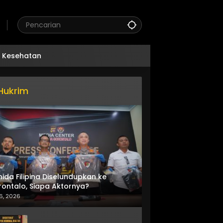
Kesehatan
Hukrim
nida Filipina Diselundupkan ke
ontalo, Siapa Aktornya?
6, 2026