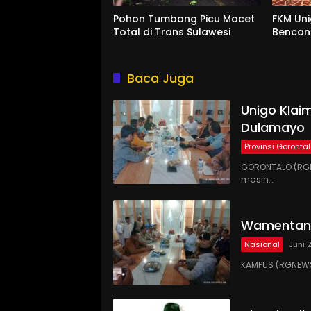
Pohon Tumbang Picu Macet
FKM Uni
Total di Trans Sulawesi
Benca
Baca Juga
Unigo Klaim
Dulamayo
Provinsi Goronta
GORONTALO (RGN
masih…
Wamentan 
Nasional
Juni 
KAMPUS (RGNEWS