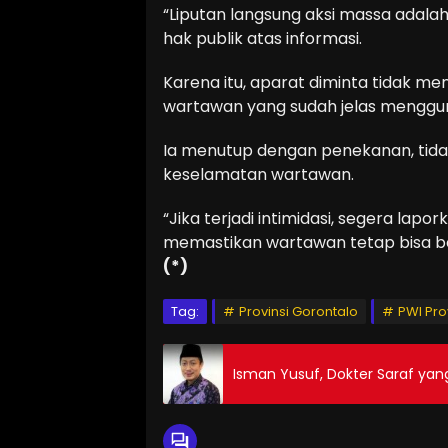
“Liputan langsung aksi massa adal
hak publik atas informasi.
Karena itu, aparat diminta tidak me
wartawan yang sudah jelas mengguna
Ia menutup dengan penekanan, tidak
keselamatan wartawan.
“Jika terjadi intimidasi, segera lap
memastikan wartawan tetap bisa b
(*)
Tag:
Provinsi Gorontalo
PWI Pro
Isman Yusuf, Dokter Saraf yang