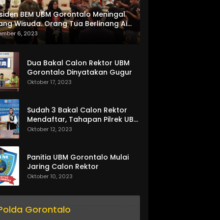
siden BEM UBM Gorontalo Meningal
ang Wisuda. Orang Tua Berlinang Air
ta Menerima SKL dan Pemasangan
ember 6, 2023
lempang
Dua Bakal Calon Rektor UBM
Gorontalo Dinyatakan Gugur
Oktober 17, 2023
Sudah 3 Bakal Calon Rektor
Mendaftar, Tahapan Pilrek UBM
Gorontalo Makin Seru
Oktober 12, 2023
Panitia UBM Gorontalo Mulai
Jaring Calon Rektor
Oktober 10, 2023
Polda Gorontalo