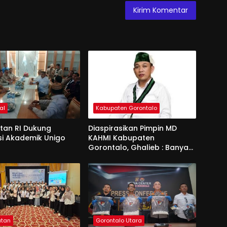
al
Kabupaten Gorontalo
an RI Dukung
Diaspirasikan Pimpin MD
si Akademik Unigo
KAHMI Kabupaten
Gorontalo, Ghalieb : Banyak
Senior Lebih Layak
atan
Gorontalo Utara