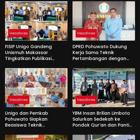
Headlines
Headlines
FISIP Unigo Gandeng
DPRD Pohuwato Dukung
Unismuh Makassar
Kerja Sama Teknik
Tingkatkan Publikasi
Pertambangan dengan
Internasional
Unigo
Headlines
Headlines
Unigo dan Pemkab
YBM Insan Brilian Limboto
Pohuwato Siapkan
Salurkan Sedekah ke
Beasiswa Teknik
Pondok Qur’an dan Panti
Pertambangan
Shirathal Ummah Bengsol