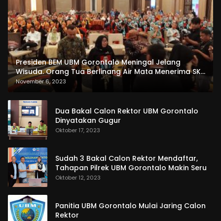
Presiden BEM UBM Gorontalo Meningal Jelang
Wisuda. Orang Tua Berlinang Air Mata Menerima SKL
dan Pemasangan Salempang
November 6, 2023
Dua Bakal Calon Rektor UBM Gorontalo
Dinyatakan Gugur
Oktober 17, 2023
Sudah 3 Bakal Calon Rektor Mendaftar,
Tahapan Pilrek UBM Gorontalo Makin Seru
Oktober 12, 2023
Panitia UBM Gorontalo Mulai Jaring Calon
Rektor