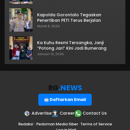
Kapolda Gorontalo Tegaskan
Penertiban PETI Terus Berjalan
Maret 8, 2026
Ka Kuhu Resmi Tersangka, Janji
“Potong Jari” Kini Jadi Bumerang
Januari 13, 2026
RG
.NEWS
Daftarkan Email
Advertise
Career
Contact Us
Redaksi
•
Pedoman Media Siber
•
Terms of Service
•
Log in Mail