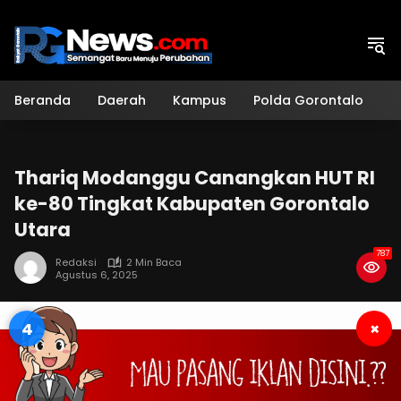
Langsung
ke
konten
Beranda
Daerah
Kampus
Polda Gorontalo
H
Thariq Modanggu Canangkan HUT RI
ke-80 Tingkat Kabupaten Gorontalo
Utara
787
Redaksi
2 Min Baca
Agustus 6, 2025
3
×