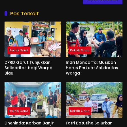
Pos Terkait
Dekab Gorut
Dekab Gorut
DPRD Gorut Tunjukkan
Indri Monoarfa: Musibah
Solidaritas bagi Warga
Harus Perkuat Solidaritas
Biau
Warga
Dekab Gorut
Dekab Gorut
Dheninda: Korban Banjir
Fatri Botutihe Salurkan