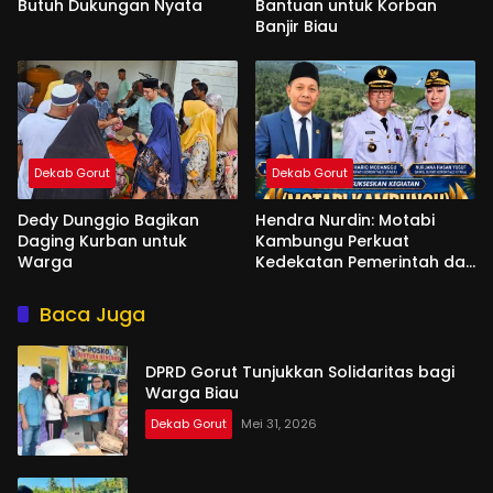
Butuh Dukungan Nyata
Bantuan untuk Korban
Banjir Biau
Dekab Gorut
Dekab Gorut
Dedy Dunggio Bagikan
Hendra Nurdin: Motabi
Daging Kurban untuk
Kambungu Perkuat
Warga
Kedekatan Pemerintah dan
Warga
Baca Juga
DPRD Gorut Tunjukkan Solidaritas bagi
Warga Biau
Dekab Gorut
Mei 31, 2026