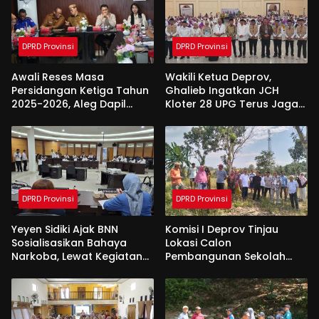
DPRD Provinsi
DPRD Provinsi
Awali Reses Masa
Wakili Ketua Deprov,
Persidangan Ketiga Tahun
Ghalieb Ingatkan JCH
2025-2026, Aleg Dapil
Kloter 28 UPG Terus Jaga
Bone Bolango Dapat
Kekompakan Saat Di
Apresiasi Dari Pemda
Tanah Suci
DPRD Provinsi
DPRD Provinsi
Yeyen Sidiki Ajak BNN
Komisi I Deprov Tinjau
Sosialisasikan Bahaya
Lokasi Calon
Narkoba, Lewat Kegiatan
Pembangunan Sekolah
Reses Aleg
Garuda di Gorut