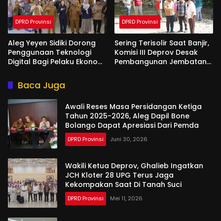
DPRD Provinsi
DPRD Provinsi
Aleg Yeyen Sidiki Dorong
Sering Terisolir Saat Banjir,
Penggunaan Teknologi
Komisi III Deprov Desak
Digital Bagi Pelaku Ekonomi
Pembangunan Jembatan
Di Bone Bolango
Gantung di Desa Modelidu
Baca Juga
Awali Reses Masa Persidangan Ketiga
Tahun 2025-2026, Aleg Dapil Bone
Bolango Dapat Apresiasi Dari Pemda
DPRD Provinsi
Juni 30, 2026
Wakili Ketua Deprov, Ghalieb Ingatkan
JCH Kloter 28 UPG Terus Jaga
Kekompakan Saat Di Tanah Suci
DPRD Provinsi
Mei 11, 2026