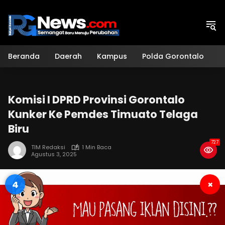
Langsung
ke
konten
Beranda
Daerah
Kampus
Polda Gorontalo
H
Komisi I DPRD Provinsi Gorontalo
Kunker Ke Pemdes Timuato Telaga
Biru
727
TIM Redaksi
1 Min Baca
Agustus 3, 2025
4
×