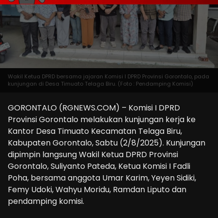
Wakil Ketua DPRD bersama jajaran Komisi I DPRD Provinsi Gorontalo, pada
kunjungan di Desa Timuato Telaga Biru. (Foto : Pendamping Komisi)
GORONTALO (RGNEWS.COM) – Komisi I DPRD
Provinsi Gorontalo melakukan kunjungan kerja ke
Kantor Desa Timuato Kecamatan Telaga Biru,
Kabupaten Gorontalo, Sabtu (2/8/2025). Kunjungan
dipimpin langsung Wakil Ketua DPRD Provinsi
Gorontalo, Suliyanto Pateda, Ketua Komisi I Fadli
Poha, bersama anggota Umar Karim, Yeyen Sidiki,
Femy Udoki, Wahyu Moridu, Ramdan Liputo dan
pendamping komisi.