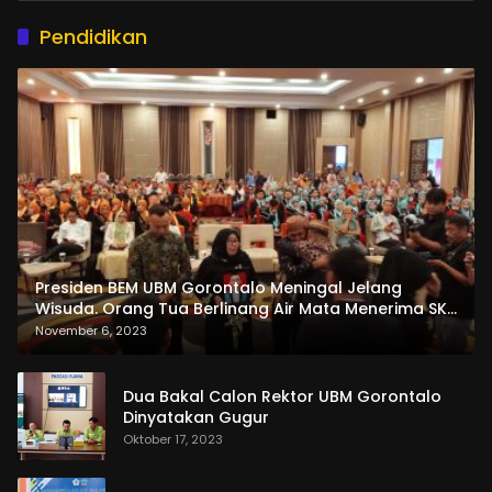
Pendidikan
Presiden BEM UBM Gorontalo Meningal Jelang
Wisuda. Orang Tua Berlinang Air Mata Menerima SKL
dan Pemasangan Salempang
November 6, 2023
Dua Bakal Calon Rektor UBM Gorontalo
Dinyatakan Gugur
Oktober 17, 2023