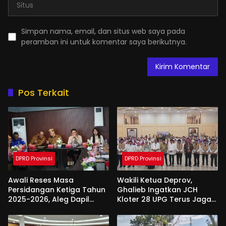
Simpan nama, email, dan situs web saya pada
peramban ini untuk komentar saya berikutnya.
Pos Terkait
DPRD Provinsi
DPRD Provinsi
Awali Reses Masa
Wakili Ketua Deprov,
Persidangan Ketiga Tahun
Ghalieb Ingatkan JCH
2025-2026, Aleg Dapil
Kloter 28 UPG Terus Jaga
Bone Bolango Dapat
Kekompakan Saat Di
Apresiasi Dari Pemda
Tanah Suci