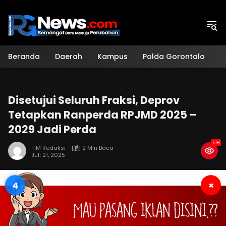
Langsung
ke
konten
Beranda
Daerah
Kampus
Polda Gorontalo
H
Disetujui Seluruh Fraksi, Deprov
Tetapkan Ranperda RPJMD 2025 –
2029 Jadi Perda
518
TIM Redaksi
2 Min Baca
Juli 21, 2025
4
×