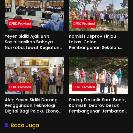
DPRD Provinsi
DPRD Provinsi
Yeyen Sidiki Ajak BNN
Komisi I Deprov Tinjau
Sosialisasikan Bahaya
Lokasi Calon
Narkoba, Lewat Kegiatan
Pembangunan Sekolah
Reses Aleg
Garuda di Gorut
DPRD Provinsi
DPRD Provinsi
Aleg Yeyen Sidiki Dorong
Sering Terisolir Saat Banjir,
Penggunaan Teknologi
Komisi III Deprov Desak
Digital Bagi Pelaku Ekonomi
Pembangunan Jembatan
Di Bone Bolango
Gantung di Desa Modelidu
Baca Juga