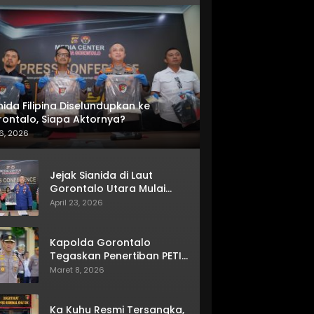
nida Filipina Diselundupkan ke
ontalo, Siapa Aktornya?
6, 2026
Jejak Sianida di Laut
Gorontalo Utara Mulai
Terkuak
April 23, 2026
Kapolda Gorontalo
Tegaskan Penertiban PETI
Terus Berjalan
Maret 8, 2026
Ka Kuhu Resmi Tersangka,