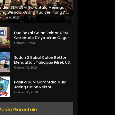
siden BEM UBM Gorontalo Meningal
ang Wisuda. Orang Tua Berlinang Air
ta Menerima SKL dan Pemasangan
ember 6, 2023
lempang
Dua Bakal Calon Rektor UBM
Gorontalo Dinyatakan Gugur
Oktober 17, 2023
Sudah 3 Bakal Calon Rektor
Mendaftar, Tahapan Pilrek UBM
Gorontalo Makin Seru
Oktober 12, 2023
Panitia UBM Gorontalo Mulai
Jaring Calon Rektor
Oktober 10, 2023
Polda Gorontalo