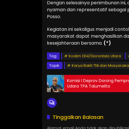
Dengan selesainya penimbunan ini, 
nyaman dan representatif sebagai p
Posso.
Kegiatan ini sekaligus menjadi cont
masyarakat dapat menghasilkan dam
kesejahteraan bersama.
(*)
Tag:
Kodim 1314/Gorontalo Utara
Topik:
Karya Bakti TNI dan Masyaraka
Komisi I Deprov Dorong Pemp
Udara TPA Talumelito
Tinggalkan Balasan
Alamat email Anda tidak akan dipublikasi