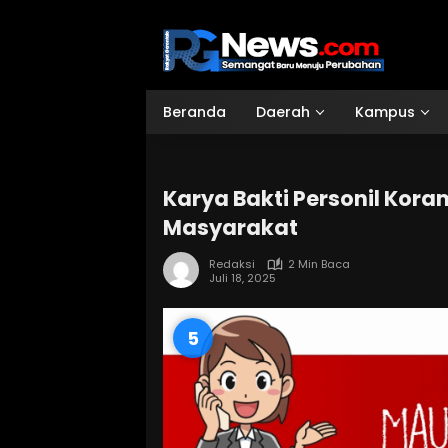
Langsung
ke
konten
Beranda
Daerah
Kampus
Karya Bakti Personil Kor
Masyarakat
Redaksi
2 Min Baca
Juli 18, 2025
3