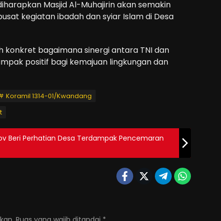
diharapkan Masjid Al-Muhajirin akan semakin
usat kegiatan ibadah dan syiar Islam di Desa
oh konkret bagaimana sinergi antara TNI dan
pak positif bagi kemajuan lingkungan dan
Koramil 1314-01/Kwandang
t
rov Beri Perhatian Desa Terdampak Pencemaran
kan.
Ruas yang wajib ditandai
*