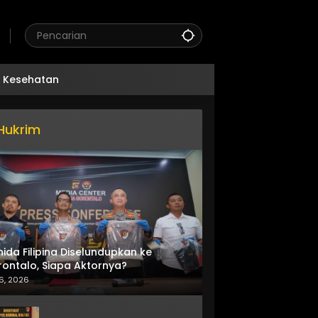
Kesehatan
Hukrim
nida Filipina Diselundupkan ke
ontalo, Siapa Aktornya?
6, 2026