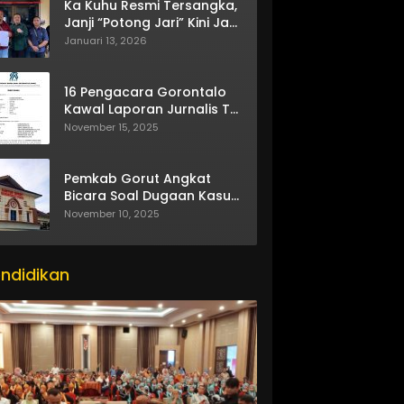
Ka Kuhu Resmi Tersangka,
Janji “Potong Jari” Kini Jadi
Bumerang
Januari 13, 2026
16 Pengacara Gorontalo
Kawal Laporan Jurnalis TV
One
November 15, 2025
Pemkab Gorut Angkat
Bicara Soal Dugaan Kasus
Asusila Oknum ASN
November 10, 2025
ndidikan