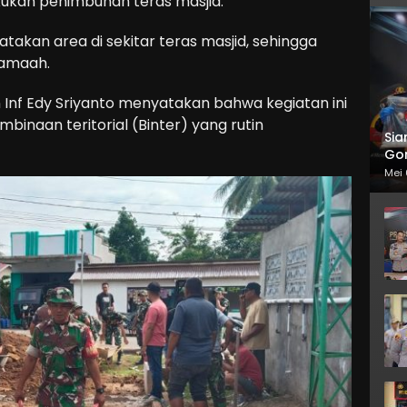
kan penimbunan teras masjid.
takan area di sekitar teras masjid, sehingga
jamaah.
Inf Edy Sriyanto menyatakan bahwa kegiatan ini
inaan teritorial (Binter) yang rutin
Sia
Gor
Mei 