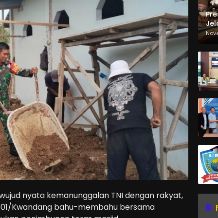
Pre
Jel
Ma
Nov
Sa
 wujud nyata kemanunggalan TNI dengan rakyat,
314-01/Kwandang bahu-membahu bersama