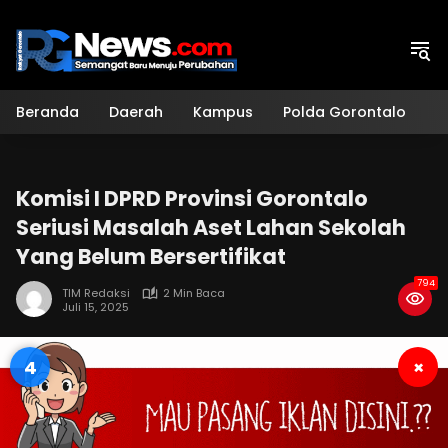
Langsung
ke
konten
Beranda
Daerah
Kampus
Polda Gorontalo
H
Komisi I DPRD Provinsi Gorontalo
Seriusi Masalah Aset Lahan Sekolah
Yang Belum Bersertifikat
794
TIM Redaksi
2 Min Baca
Juli 15, 2025
4
×