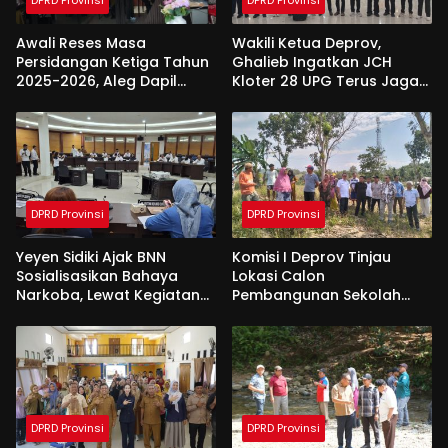
DPRD Provinsi
DPRD Provinsi
Awali Reses Masa
Wakili Ketua Deprov,
Persidangan Ketiga Tahun
Ghalieb Ingatkan JCH
2025-2026, Aleg Dapil
Kloter 28 UPG Terus Jaga
Bone Bolango Dapat
Kekompakan Saat Di
Apresiasi Dari Pemda
Tanah Suci
DPRD Provinsi
DPRD Provinsi
Yeyen Sidiki Ajak BNN
Komisi I Deprov Tinjau
Sosialisasikan Bahaya
Lokasi Calon
Narkoba, Lewat Kegiatan
Pembangunan Sekolah
Reses Aleg
Garuda di Gorut
DPRD Provinsi
DPRD Provinsi