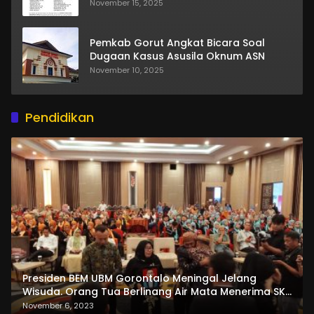
November 15, 2025
Pemkab Gorut Angkat Bicara Soal
Dugaan Kasus Asusila Oknum ASN
November 10, 2025
Pendidikan
Presiden BEM UBM Gorontalo Meningal Jelang
Wisuda. Orang Tua Berlinang Air Mata Menerima SKL
dan Pemasangan Salempang
November 6, 2023