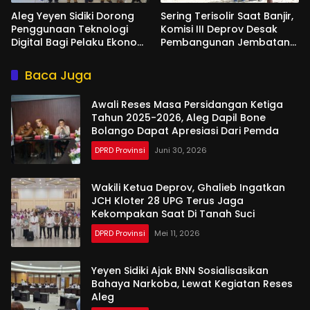
Aleg Yeyen Sidiki Dorong
Sering Terisolir Saat Banjir,
Penggunaan Teknologi
Komisi III Deprov Desak
Digital Bagi Pelaku Ekonomi
Pembangunan Jembatan
Di Bone Bolango
Gantung di Desa Modelidu
Baca Juga
Awali Reses Masa Persidangan Ketiga
Tahun 2025-2026, Aleg Dapil Bone
Bolango Dapat Apresiasi Dari Pemda
DPRD Provinsi
Juni 30, 2026
Wakili Ketua Deprov, Ghalieb Ingatkan
JCH Kloter 28 UPG Terus Jaga
Kekompakan Saat Di Tanah Suci
DPRD Provinsi
Mei 11, 2026
Yeyen Sidiki Ajak BNN Sosialisasikan
Bahaya Narkoba, Lewat Kegiatan Reses
Aleg