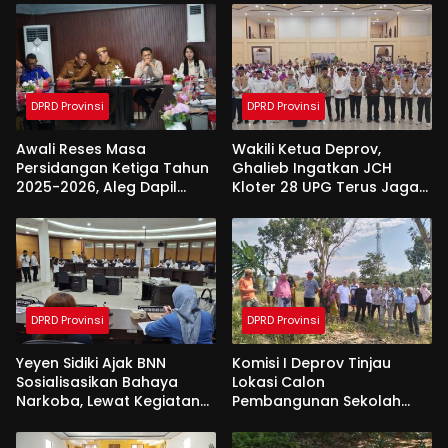
DPRD Provinsi
DPRD Provinsi
Awali Reses Masa
Wakili Ketua Deprov,
Persidangan Ketiga Tahun
Ghalieb Ingatkan JCH
2025-2026, Aleg Dapil
Kloter 28 UPG Terus Jaga
Bone Bolango Dapat
Kekompakan Saat Di
Apresiasi Dari Pemda
Tanah Suci
DPRD Provinsi
DPRD Provinsi
Yeyen Sidiki Ajak BNN
Komisi I Deprov Tinjau
Sosialisasikan Bahaya
Lokasi Calon
Narkoba, Lewat Kegiatan
Pembangunan Sekolah
Reses Aleg
Garuda di Gorut