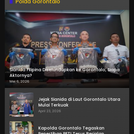
Polda Gorontalo
Sianida Filipina Diselundupkan ke Gorontalo, Siapa
Aktornya?
Mei 6, 2026
Jejak Sianida di Laut Gorontalo Utara
Mulai Terkuak
April 23, 2026
Kapolda Gorontalo Tegaskan
Penertiban PETI Terus Berjalan