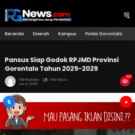
Langsung
ke
konten
Beranda
Daerah
Kampus
Polda Gorontalo
H
Pansus Siap Godok RPJMD Provinsi
Gorontalo Tahun 2025-2029
419
TIM Redaksi
1 Min Baca
Juli 9, 2025
4
×