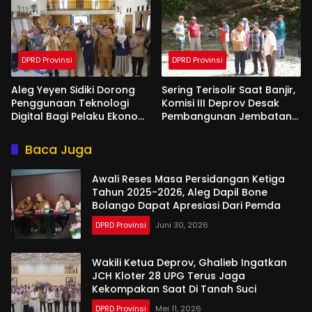
DPRD Provinsi
DPRD Provinsi
Aleg Yeyen Sidiki Dorong
Sering Terisolir Saat Banjir,
Penggunaan Teknologi
Komisi III Deprov Desak
Digital Bagi Pelaku Ekonomi
Pembangunan Jembatan
Di Bone Bolango
Gantung di Desa Modelidu
Baca Juga
Awali Reses Masa Persidangan Ketiga
Tahun 2025-2026, Aleg Dapil Bone
Bolango Dapat Apresiasi Dari Pemda
DPRD Provinsi
Juni 30, 2026
Wakili Ketua Deprov, Ghalieb Ingatkan
JCH Kloter 28 UPG Terus Jaga
Kekompakan Saat Di Tanah Suci
DPRD Provinsi
Mei 11, 2026