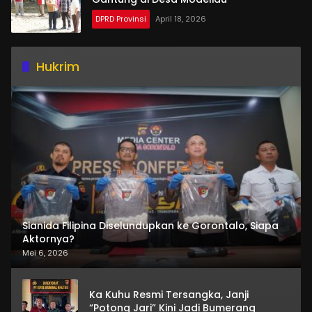
DPRD Provinsi
April 18, 2026
Hukrim
Sianida Filipina Diselundupkan ke Gorontalo, Siapa
Aktornya?
Mei 6, 2026
Ka Kuhu Resmi Tersangka, Janji
“Potong Jari” Kini Jadi Bumerang