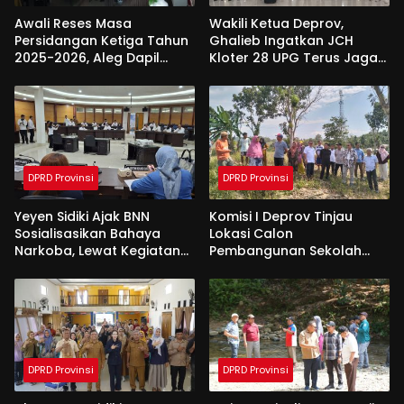
Awali Reses Masa
Wakili Ketua Deprov,
Persidangan Ketiga Tahun
Ghalieb Ingatkan JCH
2025-2026, Aleg Dapil
Kloter 28 UPG Terus Jaga
Bone Bolango Dapat
Kekompakan Saat Di
Apresiasi Dari Pemda
Tanah Suci
DPRD Provinsi
DPRD Provinsi
Yeyen Sidiki Ajak BNN
Komisi I Deprov Tinjau
Sosialisasikan Bahaya
Lokasi Calon
Narkoba, Lewat Kegiatan
Pembangunan Sekolah
Reses Aleg
Garuda di Gorut
DPRD Provinsi
DPRD Provinsi