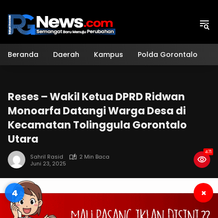
Langsung
ke
konten
Beranda
Daerah
Kampus
Polda Gorontalo
H
Reses – Wakil Ketua DPRD Ridwan
Monoarfa Datangi Warga Desa di
Kecamatan Tolinggula Gorontalo
Utara
471
Sahril Rasid
2 Min Baca
Juni 23, 2025
3
×