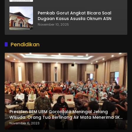
Pemkab Gorut Angkat Bicara Soal
Dugaan Kasus Asusila Oknum ASN
November 10, 2025
Pendidikan
Presiden BEM UBM Gorontalo Meningal Jelang
Wisuda. Orang Tua Berlinang Air Mata Menerima SKL
dan Pemasangan Salempang
November 6, 2023