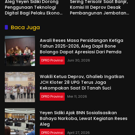
Aleg Yeyen Sidiki Dorong
Sering Terisolir Saat Banjir,
Penggunaan Teknologi
Komisi III Deprov Desak
Digital Bagi Pelaku Ekonomi
Pembangunan Jembatan
Di Bone Bolango
Gantung di Desa Modelidu
Baca Juga
Awali Reses Masa Persidangan Ketiga
Tahun 2025-2026, Aleg Dapil Bone
Bolango Dapat Apresiasi Dari Pemda
DPRD Provinsi
Juni 30, 2026
Wakili Ketua Deprov, Ghalieb Ingatkan
JCH Kloter 28 UPG Terus Jaga
Kekompakan Saat Di Tanah Suci
DPRD Provinsi
Mei 11, 2026
Yeyen Sidiki Ajak BNN Sosialisasikan
Bahaya Narkoba, Lewat Kegiatan Reses
Aleg
DPRD Provinsi
April 27, 2026