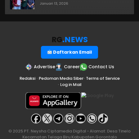
Januari 13, 2026
RG
.NEWS
Daftarkan Email
Advertise
Career
Contact Us
Redaksi
•
Pedoman Media Siber
•
Terms of Service
•
Log in Mail
© 2025 PT. Neysha Ciptamedia Digital • Alamat: Desa Tinelo
Kecamatan Telaga Biru Kabupaten Gorontalo