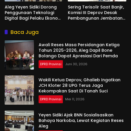
Aleg Yeyen Sidiki Dorong
Sering Terisolir Saat Banjir,
Penggunaan Teknologi
Komisi III Deprov Desak
Digital Bagi Pelaku Ekonomi
Pembangunan Jembatan
Di Bone Bolango
Gantung di Desa Modelidu
Baca Juga
Awali Reses Masa Persidangan Ketiga
Tahun 2025-2026, Aleg Dapil Bone
Bolango Dapat Apresiasi Dari Pemda
DPRD Provinsi
Juni 30, 2026
Wakili Ketua Deprov, Ghalieb Ingatkan
JCH Kloter 28 UPG Terus Jaga
Kekompakan Saat Di Tanah Suci
DPRD Provinsi
Mei 11, 2026
Yeyen Sidiki Ajak BNN Sosialisasikan
Bahaya Narkoba, Lewat Kegiatan Reses
Aleg