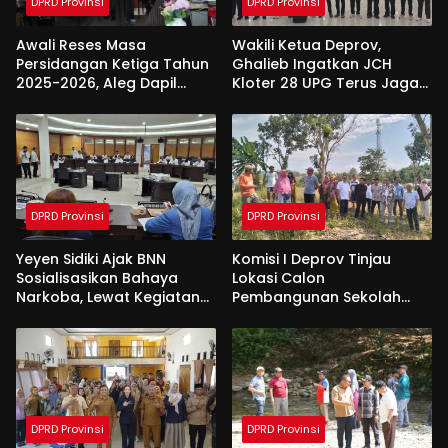
DPRD Provinsi
DPRD Provinsi
Awali Reses Masa
Wakili Ketua Deprov,
Persidangan Ketiga Tahun
Ghalieb Ingatkan JCH
2025-2026, Aleg Dapil
Kloter 28 UPG Terus Jaga
Bone Bolango Dapat
Kekompakan Saat Di
Apresiasi Dari Pemda
Tanah Suci
DPRD Provinsi
DPRD Provinsi
Yeyen Sidiki Ajak BNN
Komisi I Deprov Tinjau
Sosialisasikan Bahaya
Lokasi Calon
Narkoba, Lewat Kegiatan
Pembangunan Sekolah
Reses Aleg
Garuda di Gorut
DPRD Provinsi
DPRD Provinsi