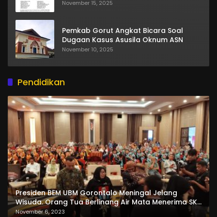
November 15, 2025
Pemkab Gorut Angkat Bicara Soal
Dugaan Kasus Asusila Oknum ASN
November 10, 2025
Pendidikan
Presiden BEM UBM Gorontalo Meningal Jelang
Wisuda. Orang Tua Berlinang Air Mata Menerima SKL
dan Pemasangan Salempang
November 6, 2023