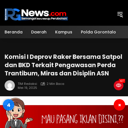
Langsung
ke
konten
Beranda
Daerah
Kampus
Polda Gorontalo
H
Komisi I Deprov Raker Bersama Satpol
dan BKD Terkait Pengawasan Perda
Trantibum, Miras dan Disiplin ASN
427
TIM Redaksi
2 Min Baca
Mei 19, 2025
3
×