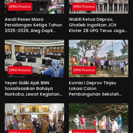
DPRD Provinsi
DPRD Provinsi
Awali Reses Masa
Wakili Ketua Deprov,
Persidangan Ketiga Tahun
Ghalieb Ingatkan JCH
2025-2026, Aleg Dapil
Kloter 28 UPG Terus Jaga
Bone Bolango Dapat
Kekompakan Saat Di
Apresiasi Dari Pemda
Tanah Suci
DPRD Provinsi
DPRD Provinsi
Yeyen Sidiki Ajak BNN
Komisi I Deprov Tinjau
Sosialisasikan Bahaya
Lokasi Calon
Narkoba, Lewat Kegiatan
Pembangunan Sekolah
Reses Aleg
Garuda di Gorut