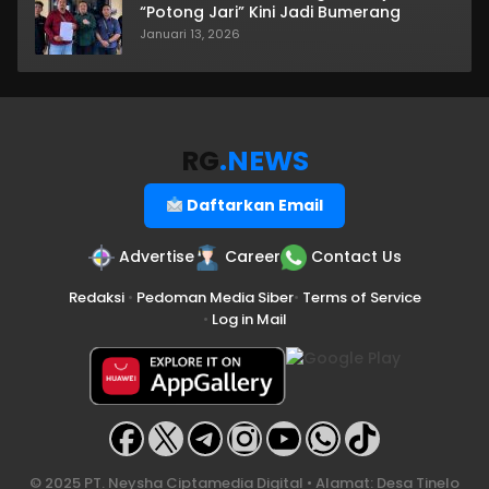
“Potong Jari” Kini Jadi Bumerang
Januari 13, 2026
RG
.NEWS
Daftarkan Email
Advertise
Career
Contact Us
Redaksi
•
Pedoman Media Siber
•
Terms of Service
•
Log in Mail
© 2025 PT. Neysha Ciptamedia Digital • Alamat: Desa Tinelo