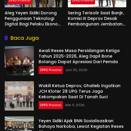
DPRD Provinsi
DPRD Provinsi
Aleg Yeyen Sidiki Dorong
Sering Terisolir Saat Banjir,
Penggunaan Teknologi
Komisi III Deprov Desak
Digital Bagi Pelaku Ekonomi
Pembangunan Jembatan
Di Bone Bolango
Gantung di Desa Modelidu
Baca Juga
Awali Reses Masa Persidangan Ketiga
Tahun 2025-2026, Aleg Dapil Bone
Bolango Dapat Apresiasi Dari Pemda
DPRD Provinsi
Juni 30, 2026
Wakili Ketua Deprov, Ghalieb Ingatkan
JCH Kloter 28 UPG Terus Jaga
Kekompakan Saat Di Tanah Suci
DPRD Provinsi
Mei 11, 2026
Yeyen Sidiki Ajak BNN Sosialisasikan
Bahaya Narkoba, Lewat Kegiatan Reses