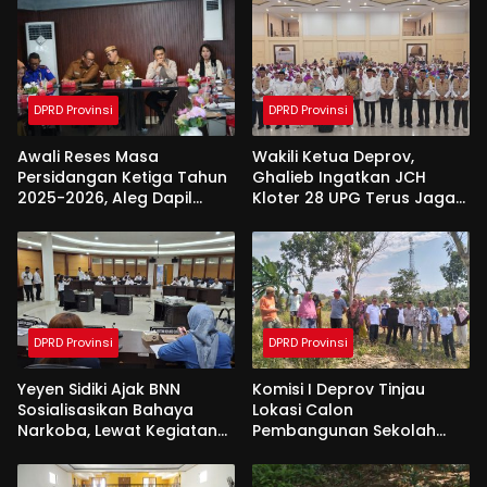
DPRD Provinsi
DPRD Provinsi
Awali Reses Masa
Wakili Ketua Deprov,
Persidangan Ketiga Tahun
Ghalieb Ingatkan JCH
2025-2026, Aleg Dapil
Kloter 28 UPG Terus Jaga
Bone Bolango Dapat
Kekompakan Saat Di
Apresiasi Dari Pemda
Tanah Suci
DPRD Provinsi
DPRD Provinsi
Yeyen Sidiki Ajak BNN
Komisi I Deprov Tinjau
Sosialisasikan Bahaya
Lokasi Calon
Narkoba, Lewat Kegiatan
Pembangunan Sekolah
Reses Aleg
Garuda di Gorut