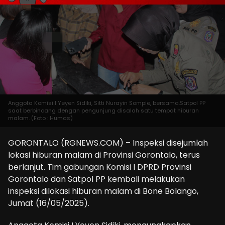
Anggota Komisi I Yeyen Sidiki, Sitti Nurayin Sompie, bersama.Satpol PP
saat berbincang dengan pengunjung disalah satu tempat hiburan
malam. (Foto : Humas)
GORONTALO (RGNEWS.COM) – Inspeksi disejumlah
lokasi hiburan malam di Provinsi Gorontalo, terus
berlanjut. Tim gabungan Komisi I DPRD Provinsi
Gorontalo dan Satpol PP kembali melakukan
inspeksi dilokasi hiburan malam di Bone Bolango,
Jumat (16/05/2025).