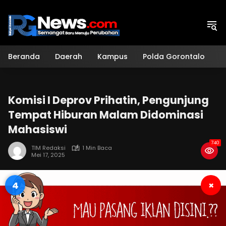
Langsung
ke
konten
Beranda
Daerah
Kampus
Polda Gorontalo
H
Komisi I Deprov Prihatin, Pengunjung
Tempat Hiburan Malam Didominasi
Mahasiswi
740
TIM Redaksi
1 Min Baca
Mei 17, 2025
4
×