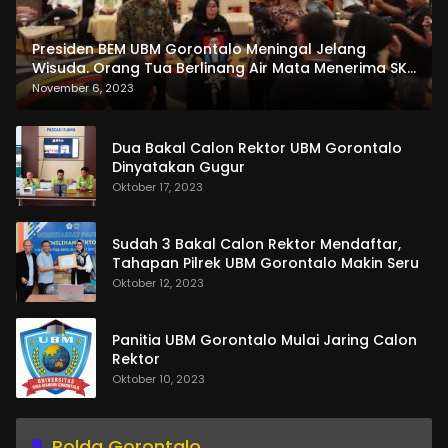
Presiden BEM UBM Gorontalo Meningal Jelang
Wisuda. Orang Tua Berlinang Air Mata Menerima SKL
dan Pemasangan Salempang
November 6, 2023
Dua Bakal Calon Rektor UBM Gorontalo
Dinyatakan Gugur
Oktober 17, 2023
Sudah 3 Bakal Calon Rektor Mendaftar,
Tahapan Pilrek UBM Gorontalo Makin Seru
Oktober 12, 2023
Panitia UBM Gorontalo Mulai Jaring Calon
Rektor
Oktober 10, 2023
Polda Gorontalo