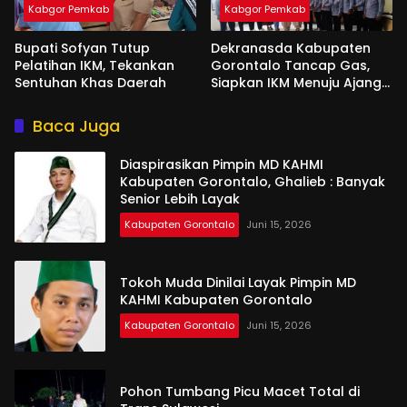
Kabgor Pemkab
Kabgor Pemkab
Bupati Sofyan Tutup
Dekranasda Kabupaten
Pelatihan IKM, Tekankan
Gorontalo Tancap Gas,
Sentuhan Khas Daerah
Siapkan IKM Menuju Ajang
Peran Saka Nasional 2025
Baca Juga
Diaspirasikan Pimpin MD KAHMI
Kabupaten Gorontalo, Ghalieb : Banyak
Senior Lebih Layak
Kabupaten Gorontalo
Juni 15, 2026
Tokoh Muda Dinilai Layak Pimpin MD
KAHMI Kabupaten Gorontalo
Kabupaten Gorontalo
Juni 15, 2026
Pohon Tumbang Picu Macet Total di