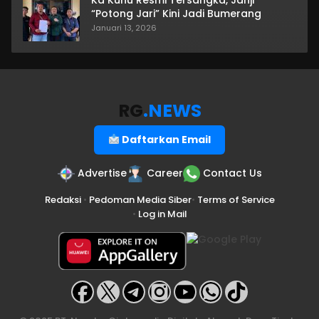
Ka Kuhu Resmi Tersangka, Janji
“Potong Jari” Kini Jadi Bumerang
Januari 13, 2026
RG
.NEWS
Daftarkan Email
Advertise
Career
Contact Us
Redaksi
•
Pedoman Media Siber
•
Terms of Service
•
Log in Mail