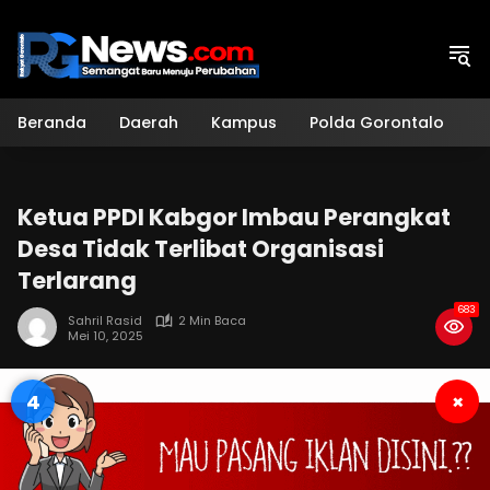
Langsung
ke
konten
Beranda
Daerah
Kampus
Polda Gorontalo
H
Ketua PPDI Kabgor Imbau Perangkat
Desa Tidak Terlibat Organisasi
Terlarang
683
Sahril Rasid
2 Min Baca
Mei 10, 2025
3
×