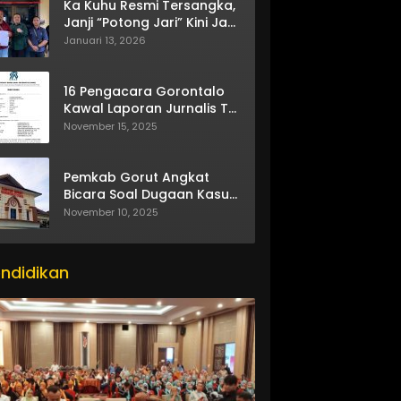
Ka Kuhu Resmi Tersangka,
Janji “Potong Jari” Kini Jadi
Bumerang
Januari 13, 2026
16 Pengacara Gorontalo
Kawal Laporan Jurnalis TV
One
November 15, 2025
Pemkab Gorut Angkat
Bicara Soal Dugaan Kasus
Asusila Oknum ASN
November 10, 2025
ndidikan