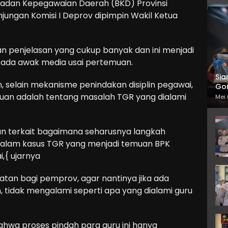
Badan Kepegawaian Daerah (BKD) Provinsi
jungan Komisi I Deprov dipimpin Wakil Ketua
an penjelasan yang cukup banyak dan ini menjadi
n pada awak media usai pertemuan.
Sia
, selain mekanisme penindakan disiplin pegawai,
Gor
uan adalah tentang masalah TGR yang dialami
Mei 
n terkait bagaimana seharusnya langkah
dalam kasus TGR yang menjadi temuan BPK
i,{ ujarnya
tatan bagi pemprov, agar nantinya jika ada
, tidak mengalami seperti apa yang dialami guru
 bahwa proses pindah para guru ini hanya