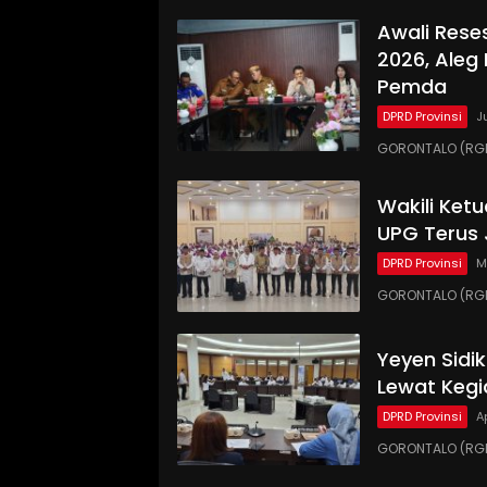
Awali Rese
2026, Aleg
Pemda
DPRD Provinsi
J
GORONTALO (RGN
Wakili Ket
UPG Terus 
DPRD Provinsi
M
GORONTALO (RGN
Yeyen Sidi
Lewat Kegi
DPRD Provinsi
A
GORONTALO (RGNE