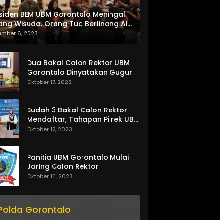
siden BEM UBM Gorontalo Meningal
ang Wisuda. Orang Tua Berlinang Air
ta Menerima SKL dan Pemasangan
ember 6, 2023
lempang
Dua Bakal Calon Rektor UBM
Gorontalo Dinyatakan Gugur
Oktober 17, 2023
Sudah 3 Bakal Calon Rektor
Mendaftar, Tahapan Pilrek UBM
Gorontalo Makin Seru
Oktober 12, 2023
Panitia UBM Gorontalo Mulai
Jaring Calon Rektor
Oktober 10, 2023
Polda Gorontalo