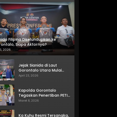
nida Filipina Diselundupkan ke
ontalo, Siapa Aktornya?
6, 2026
Jejak Sianida di Laut
Gorontalo Utara Mulai
Terkuak
April 23, 2026
Kapolda Gorontalo
Tegaskan Penertiban PETI
Terus Berjalan
Maret 8, 2026
Ka Kuhu Resmi Tersangka,