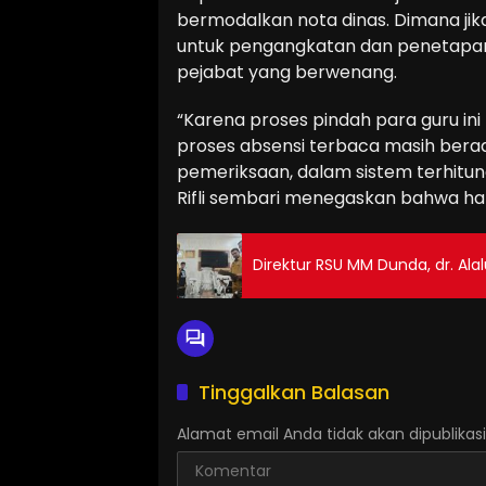
bermodalkan nota dinas. Dimana j
untuk pengangkatan dan penetapan 
pejabat yang berwenang.
“Karena proses pindah para guru in
proses absensi terbaca masih bera
pemeriksaan, dalam sistem terhitu
Rifli sembari menegaskan bahwa hal 
Direktur RSU MM Dunda, dr. Al
Tinggalkan Balasan
Alamat email Anda tidak akan dipublikasi