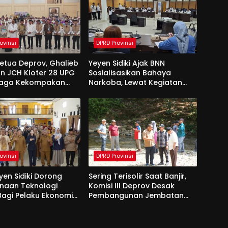
ovinsi
DPRD Provinsi
Ketua Deprov, Ghalieb
Yeyen Sidiki Ajak BNN
n JCH Kloter 28 UPG
Sosialisasikan Bahaya
Jaga Kekompakan
Narkoba, Lewat Kegiatan
 Tanah Suci
Reses Aleg
ovinsi
DPRD Provinsi
yen Sidiki Dorong
Sering Terisolir Saat Banjir,
naan Teknologi
Komisi III Deprov Desak
 Bagi Pelaku Ekonomi
Pembangunan Jembatan
e Bolango
Gantung di Desa Modelidu