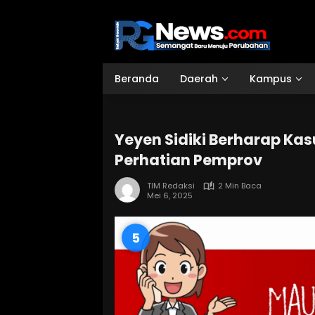
Langsung
ke
konten
Beranda
Daerah
Kampus
Yeyen Sidiki Berharap Kas
Perhatian Pemprov
TIM Redaksi
2 Min Baca
Mei 6, 2025
3