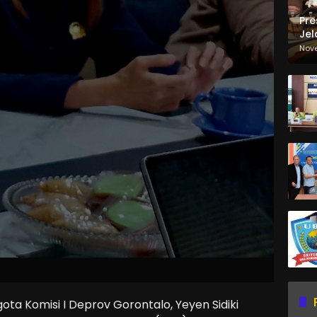
Pre
Jel
Ma
Nov
Sa
 Komisi I Deprov Gorontalo, Yeyen Sidiki