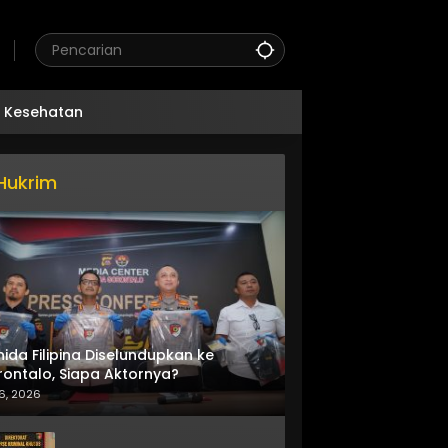
Kesehatan
Hukrim
nida Filipina Diselundupkan ke
ontalo, Siapa Aktornya?
6, 2026