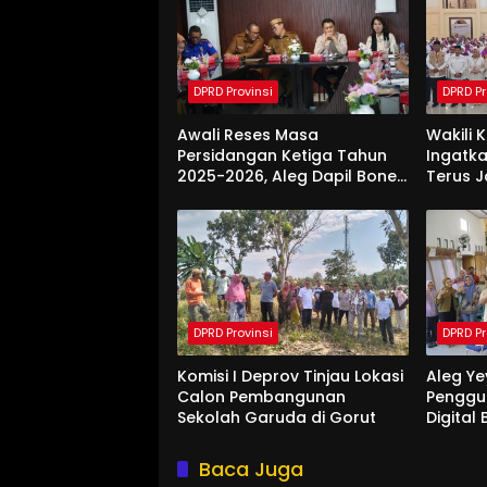
DPRD Provinsi
DPRD Pr
Awali Reses Masa
Wakili 
Persidangan Ketiga Tahun
Ingatka
2025-2026, Aleg Dapil Bone
Terus 
Bolango Dapat Apresiasi
Saat Di
Dari Pemda
DPRD Provinsi
DPRD Pr
Komisi I Deprov Tinjau Lokasi
Aleg Ye
Calon Pembangunan
Penggu
Sekolah Garuda di Gorut
Digital
Di Bon
Baca Juga