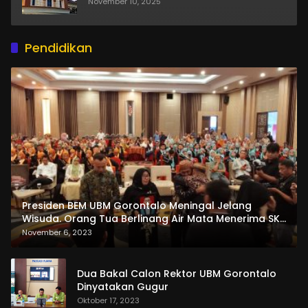
November 10, 2025
Pendidikan
Presiden BEM UBM Gorontalo Meningal Jelang
Wisuda. Orang Tua Berlinang Air Mata Menerima SKL
dan Pemasangan Salempang
November 6, 2023
Dua Bakal Calon Rektor UBM Gorontalo
Dinyatakan Gugur
Oktober 17, 2023