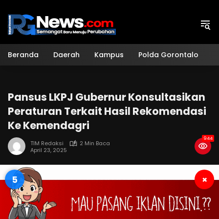
Langsung
ke
konten
Beranda
Daerah
Kampus
Polda Gorontalo
H
Pansus LKPJ Gubernur Konsultasikan
Peraturan Terkait Hasil Rekomendasi
Ke Kemendagri
944
TIM Redaksi
2 Min Baca
April 23, 2025
4
×