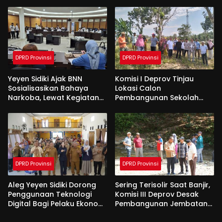
Bone Bolango Dapat
Kekompakan Saat Di
Apresiasi Dari Pemda
Tanah Suci
DPRD Provinsi
DPRD Provinsi
Yeyen Sidiki Ajak BNN
Komisi I Deprov Tinjau
Sosialisasikan Bahaya
Lokasi Calon
Narkoba, Lewat Kegiatan
Pembangunan Sekolah
Reses Aleg
Garuda di Gorut
DPRD Provinsi
DPRD Provinsi
Aleg Yeyen Sidiki Dorong
Sering Terisolir Saat Banjir,
Penggunaan Teknologi
Komisi III Deprov Desak
Digital Bagi Pelaku Ekonomi
Pembangunan Jembatan
Di Bone Bolango
Gantung di Desa Modelidu