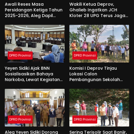
Awali Reses Masa
Wakili Ketua Deprov,
Persidangan Ketiga Tahun
Ghalieb Ingatkan JCH
2025-2026, Aleg Dapil
Kloter 28 UPG Terus Jaga
Bone Bolango Dapat
Kekompakan Saat Di
Apresiasi Dari Pemda
Tanah Suci
DPRD Provinsi
DPRD Provinsi
Yeyen Sidiki Ajak BNN
Komisi I Deprov Tinjau
Sosialisasikan Bahaya
Lokasi Calon
Narkoba, Lewat Kegiatan
Pembangunan Sekolah
Reses Aleg
Garuda di Gorut
DPRD Provinsi
DPRD Provinsi
Aleg Yeyen Sidiki Dorong
Sering Terisolir Saat Banjir,