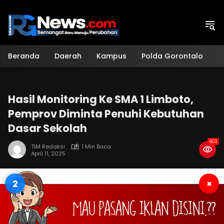
Langsung
ke
konten
Beranda
Daerah
Kampus
Polda Gorontalo
H
Hasil Monitoring Ke SMA 1 Limboto,
Pemprov Diminta Penuhi Kebutuhan
Dasar Sekolah
602
TIM Redaksi
1 Min Baca
April 11, 2025
1
×