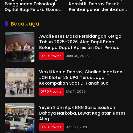
Penggunaan Teknologi
Komisi III Deprov Desak
Digital Bagi Pelaku Ekonomi
Pembangunan Jembatan
Di Bone Bolango
Gantung di Desa Modelidu
Baca Juga
Awali Reses Masa Persidangan Ketiga
Tahun 2025-2026, Aleg Dapil Bone
Bolango Dapat Apresiasi Dari Pemda
DPRD Provinsi
Juni 30, 2026
Wakili Ketua Deprov, Ghalieb Ingatkan
JCH Kloter 28 UPG Terus Jaga
Kekompakan Saat Di Tanah Suci
DPRD Provinsi
Mei 11, 2026
Yeyen Sidiki Ajak BNN Sosialisasikan
Bahaya Narkoba, Lewat Kegiatan Reses
Aleg
DPRD Provinsi
April 27, 2026