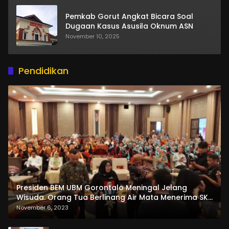
Pemkab Gorut Angkat Bicara Soal
Dugaan Kasus Asusila Oknum ASN
November 10, 2025
Pendidikan
Presiden BEM UBM Gorontalo Meningal Jelang
Wisuda. Orang Tua Berlinang Air Mata Menerima SKL
dan Pemasangan Salempang
November 6, 2023