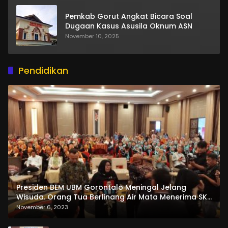
Pemkab Gorut Angkat Bicara Soal
Dugaan Kasus Asusila Oknum ASN
November 10, 2025
Pendidikan
Presiden BEM UBM Gorontalo Meningal Jelang
Wisuda. Orang Tua Berlinang Air Mata Menerima SKL
dan Pemasangan Salempang
November 6, 2023