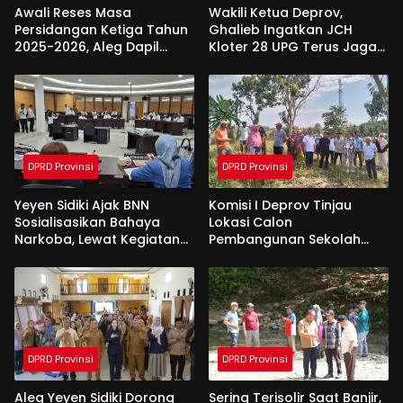
Awali Reses Masa
Wakili Ketua Deprov,
Persidangan Ketiga Tahun
Ghalieb Ingatkan JCH
2025-2026, Aleg Dapil
Kloter 28 UPG Terus Jaga
Bone Bolango Dapat
Kekompakan Saat Di
Apresiasi Dari Pemda
Tanah Suci
DPRD Provinsi
DPRD Provinsi
Yeyen Sidiki Ajak BNN
Komisi I Deprov Tinjau
Sosialisasikan Bahaya
Lokasi Calon
Narkoba, Lewat Kegiatan
Pembangunan Sekolah
Reses Aleg
Garuda di Gorut
DPRD Provinsi
DPRD Provinsi
Aleg Yeyen Sidiki Dorong
Sering Terisolir Saat Banjir,