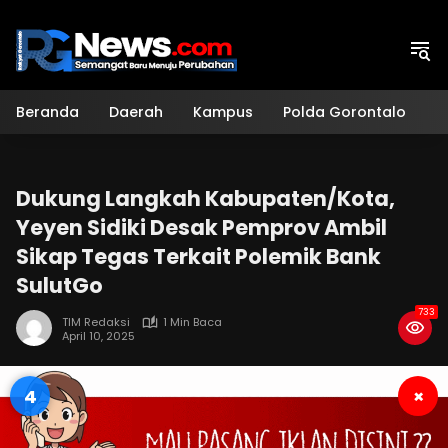
Langsung
ke
konten
Beranda
Daerah
Kampus
Polda Gorontalo
H
Dukung Langkah Kabupaten/Kota,
Yeyen Sidiki Desak Pemprov Ambil
Sikap Tegas Terkait Polemik Bank
SulutGo
733
TIM Redaksi
1 Min Baca
April 10, 2025
3
×