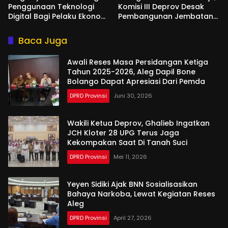
Penggunaan Teknologi
Komisi III Deprov Desak
Digital Bagi Pelaku Ekonomi
Pembangunan Jembatan
Di Bone Bolango
Gantung di Desa Modelidu
Baca Juga
Awali Reses Masa Persidangan Ketiga
Tahun 2025-2026, Aleg Dapil Bone
Bolango Dapat Apresiasi Dari Pemda
DPRD Provinsi
Juni 30, 2026
Wakili Ketua Deprov, Ghalieb Ingatkan
JCH Kloter 28 UPG Terus Jaga
Kekompakan Saat Di Tanah Suci
DPRD Provinsi
Mei 11, 2026
Yeyen Sidiki Ajak BNN Sosialisasikan
Bahaya Narkoba, Lewat Kegiatan Reses
Aleg
DPRD Provinsi
April 27, 2026