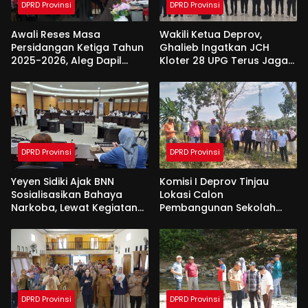
DPRD Provinsi
DPRD Provinsi
Awali Reses Masa
Wakili Ketua Deprov,
Persidangan Ketiga Tahun
Ghalieb Ingatkan JCH
2025-2026, Aleg Dapil
Kloter 28 UPG Terus Jaga
Bone Bolango Dapat
Kekompakan Saat Di
Apresiasi Dari Pemda
Tanah Suci
DPRD Provinsi
DPRD Provinsi
Yeyen Sidiki Ajak BNN
Komisi I Deprov Tinjau
Sosialisasikan Bahaya
Lokasi Calon
Narkoba, Lewat Kegiatan
Pembangunan Sekolah
Reses Aleg
Garuda di Gorut
DPRD Provinsi
DPRD Provinsi