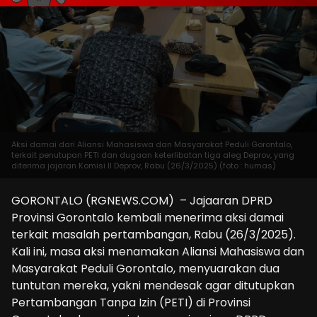
Aksi damai dari Aliansi Mahasiswa dan Masyarakat Peduli Gorontalo,
terkait penutupan PETI dan dugaan keterlibatan tiga aleg Deprov, yang
diterima jajaran Komisi II Deprov, Rabu (26/3/2025) (foto : humas)
GORONTALO (RGNEWS.COM) – Jajaaran DPRD
Provinsi Gorontalo kembali menerima aksi damai
terkait masalah pertambangan, Rabu (26/3/2025).
Kali ini, masa aksi menamakan Aliansi Mahasiswa dan
Masyarakat Peduli Gorontalo, menyuarakan dua
tuntutan mereka, yakni mendesak agar ditutupkan
Pertambangan Tanpa Izin (PETI) di Provinsi