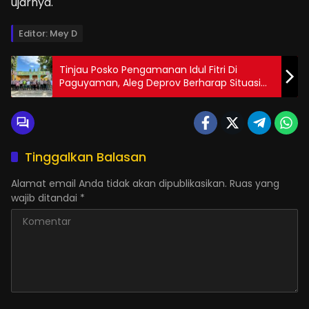
ujarnya.
Editor: Mey D
Tinjau Posko Pengamanan Idul Fitri Di
Paguyaman, Aleg Deprov Berharap Situasi
Terus Kondusif
Tinggalkan Balasan
Alamat email Anda tidak akan dipublikasikan.
Ruas yang
wajib ditandai
*