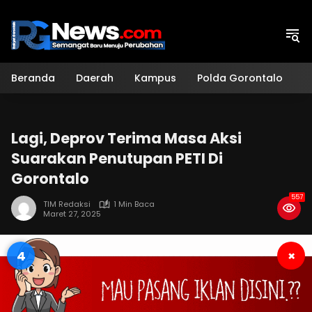
Langsung
ke
konten
Beranda
Daerah
Kampus
Polda Gorontalo
H
Lagi, Deprov Terima Masa Aksi
Suarakan Penutupan PETI Di
Gorontalo
557
TIM Redaksi
1 Min Baca
Maret 27, 2025
4
×