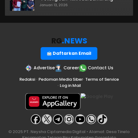
Januari 13, 2026
RG
.NEWS
Daftarkan Email
Advertise
Career
Contact Us
Redaksi
•
Pedoman Media Siber
•
Terms of Service
•
Log in Mail
© 2025 PT. Neysha Ciptamedia Digital • Alamat: Desa Tinelo
Kecamatan Telaga Biru Kabupaten Gorontalo