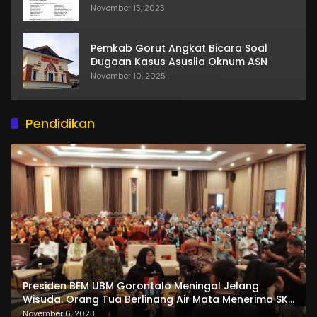
November 15, 2025
Pemkab Gorut Angkat Bicara Soal
Dugaan Kasus Asusila Oknum ASN
November 10, 2025
Pendidikan
Presiden BEM UBM Gorontalo Meningal Jelang
Wisuda. Orang Tua Berlinang Air Mata Menerima SKL
dan Pemasangan Salempang
November 6, 2023