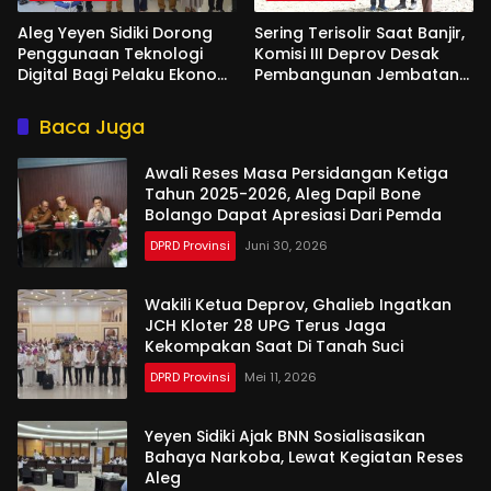
Aleg Yeyen Sidiki Dorong
Sering Terisolir Saat Banjir,
Penggunaan Teknologi
Komisi III Deprov Desak
Digital Bagi Pelaku Ekonomi
Pembangunan Jembatan
Di Bone Bolango
Gantung di Desa Modelidu
Baca Juga
Awali Reses Masa Persidangan Ketiga
Tahun 2025-2026, Aleg Dapil Bone
Bolango Dapat Apresiasi Dari Pemda
DPRD Provinsi
Juni 30, 2026
Wakili Ketua Deprov, Ghalieb Ingatkan
JCH Kloter 28 UPG Terus Jaga
Kekompakan Saat Di Tanah Suci
DPRD Provinsi
Mei 11, 2026
Yeyen Sidiki Ajak BNN Sosialisasikan
Bahaya Narkoba, Lewat Kegiatan Reses
Aleg