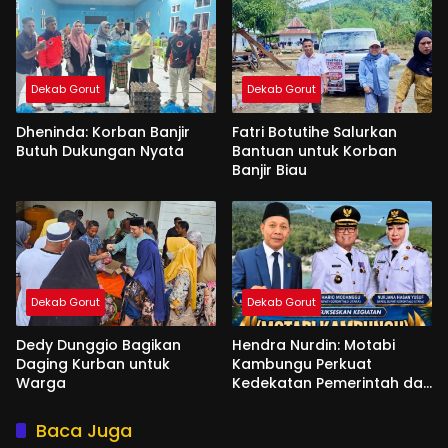
Dekab Gorut
Dekab Gorut
Dheninda: Korban Banjir
Fatri Botutihe Salurkan
Butuh Dukungan Nyata
Bantuan untuk Korban
Banjir Biau
Dekab Gorut
Dekab Gorut
Dedy Dunggio Bagikan
Hendra Nurdin: Motabi
Daging Kurban untuk
Kambungu Perkuat
Warga
Kedekatan Pemerintah dan
Warga
Baca Juga