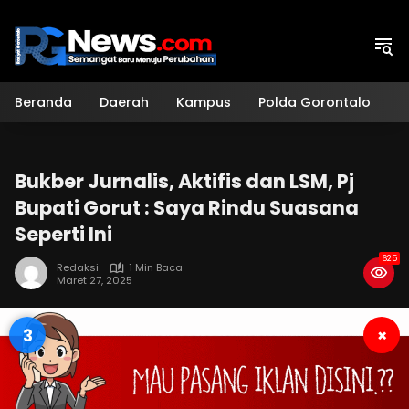
Langsung
ke
konten
Beranda
Daerah
Kampus
Polda Gorontalo
H
Bukber Jurnalis, Aktifis dan LSM, Pj
Bupati Gorut : Saya Rindu Suasana
Seperti Ini
625
Redaksi
1 Min Baca
Maret 27, 2025
3
×