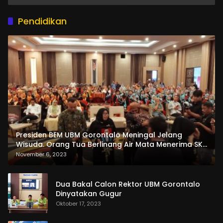
Pendidikan
Presiden BEM UBM Gorontalo Meningal Jelang
Wisuda. Orang Tua Berlinang Air Mata Menerima SKL
dan Pemasangan Salempang
November 6, 2023
Dua Bakal Calon Rektor UBM Gorontalo
Dinyatakan Gugur
Oktober 17, 2023