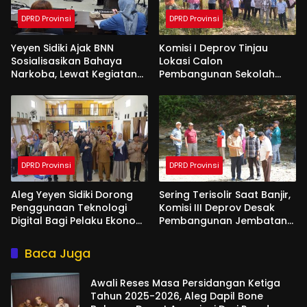
DPRD Provinsi
DPRD Provinsi
Yeyen Sidiki Ajak BNN
Komisi I Deprov Tinjau
Sosialisasikan Bahaya
Lokasi Calon
Narkoba, Lewat Kegiatan
Pembangunan Sekolah
Reses Aleg
Garuda di Gorut
DPRD Provinsi
DPRD Provinsi
Aleg Yeyen Sidiki Dorong
Sering Terisolir Saat Banjir,
Penggunaan Teknologi
Komisi III Deprov Desak
Digital Bagi Pelaku Ekonomi
Pembangunan Jembatan
Di Bone Bolango
Gantung di Desa Modelidu
Baca Juga
Awali Reses Masa Persidangan Ketiga
Tahun 2025-2026, Aleg Dapil Bone