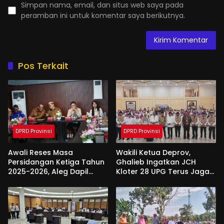
Simpan nama, email, dan situs web saya pada
peramban ini untuk komentar saya berikutnya.
Pos Terkait
DPRD Provinsi
DPRD Provinsi
Awali Reses Masa
Wakili Ketua Deprov,
Persidangan Ketiga Tahun
Ghalieb Ingatkan JCH
2025-2026, Aleg Dapil
Kloter 28 UPG Terus Jaga
Bone Bolango Dapat
Kekompakan Saat Di
Apresiasi Dari Pemda
Tanah Suci