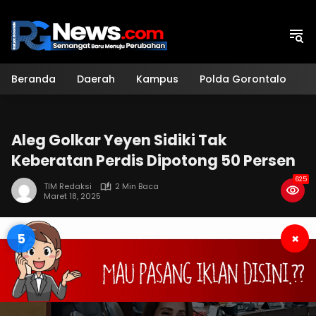
Langsung
ke
konten
Beranda
Daerah
Kampus
Polda Gorontalo
H
Aleg Golkar Yeyen Sidiki Tak
Keberatan Perdis Dipotong 50 Persen
625
TIM Redaksi
2 Min Baca
Maret 18, 2025
4
×