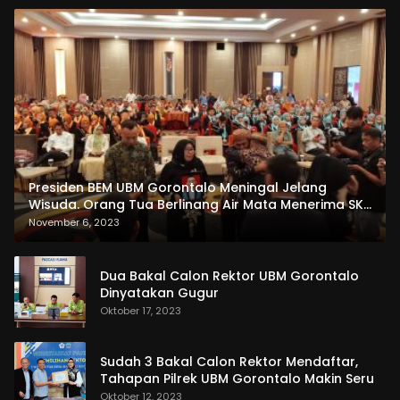
Presiden BEM UBM Gorontalo Meningal Jelang
Wisuda. Orang Tua Berlinang Air Mata Menerima SKL
dan Pemasangan Salempang
November 6, 2023
Dua Bakal Calon Rektor UBM Gorontalo
Dinyatakan Gugur
Oktober 17, 2023
Sudah 3 Bakal Calon Rektor Mendaftar,
Tahapan Pilrek UBM Gorontalo Makin Seru
Oktober 12, 2023