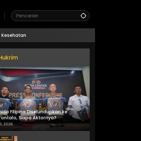
Kesehatan
Hukrim
nida Filipina Diselundupkan ke
ontalo, Siapa Aktornya?
6, 2026