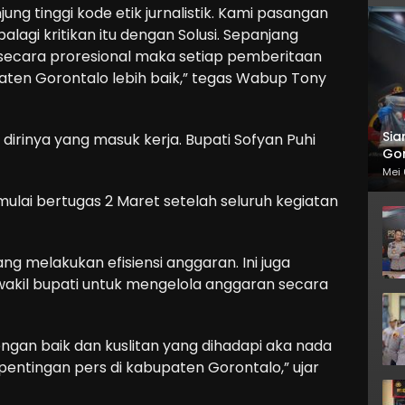
ung tinggi kode etik jurnalistik. Kami pasangan
palagi kritikan itu dengan Solusi. Sepanjang
ecara proresional maka setiap pemberitaan
ten Gorontalo lebih baik,” tegas Wabup Tony
Sia
 dirinya yang masuk kerja. Bupati Sofyan Puhi
Gor
Mei 
 mulai bertugas 2 Maret setelah seluruh kegiatan
ng melakukan efisiensi anggaran. Ini juga
wakil bupati untuk mengelola anggaran secara
engan baik dan kuslitan yang dihadapi aka nada
epentingan pers di kabupaten Gorontalo,” ujar