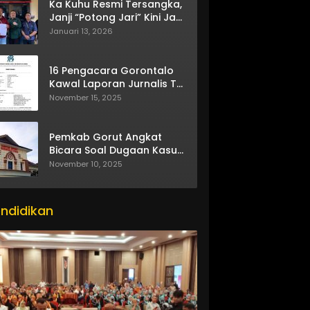
Ka Kuhu Resmi Tersangka,
Janji “Potong Jari” Kini Jadi
Bumerang
Januari 13, 2026
16 Pengacara Gorontalo
Kawal Laporan Jurnalis TV
One
November 15, 2025
Pemkab Gorut Angkat
Bicara Soal Dugaan Kasus
Asusila Oknum ASN
November 10, 2025
ndidikan