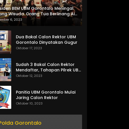
siden BEM UBM Gorontalo Meningal
ang Wisuda. Orang Tua Berlinang Air
ta Menerima SKL dan Pemasangan
ember 6, 2023
lempang
Dua Bakal Calon Rektor UBM
Gorontalo Dinyatakan Gugur
Oktober 17, 2023
Sudah 3 Bakal Calon Rektor
Mendaftar, Tahapan Pilrek UBM
Gorontalo Makin Seru
Oktober 12, 2023
Panitia UBM Gorontalo Mulai
Jaring Calon Rektor
Oktober 10, 2023
Polda Gorontalo