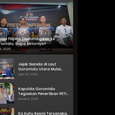
nida Filipina Diselundupkan ke
ontalo, Siapa Aktornya?
6, 2026
Jejak Sianida di Laut
Gorontalo Utara Mulai
Terkuak
April 23, 2026
Kapolda Gorontalo
Tegaskan Penertiban PETI
Terus Berjalan
Maret 8, 2026
Ka Kuhu Resmi Tersangka,