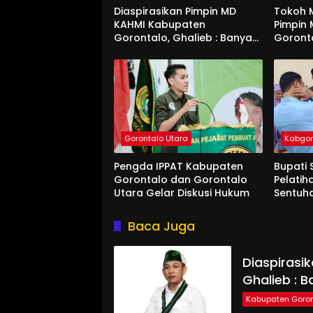
Diaspirasikan Pimpin MD
Tokoh M
KAHMI Kabupaten
Pimpin
Gorontalo, Ghalieb : Banyak
Goront
Senior Lebih Layak
Gorontalo Utara
Kabgo
Pengda IPPAT Kabupaten
Bupati 
Gorontalo dan Gorontalo
Pelatih
Utara Gelar Diskusi Hukum
Sentuh
Baca Juga
Diaspirasi
Ghalieb : B
Kabupaten Goron