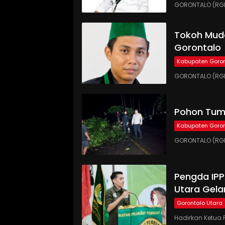
GORONTALO (RGN
Tokoh Muda
Gorontalo
Kabupaten Goron
GORONTALO (RGN
Pohon Tumb
Kabupaten Goron
GORONTALO (RGN
Pengda IP
Utara Gela
Gorontalo Utara
Hadirkan Ketua 