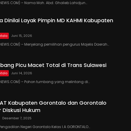
EWS.COM) – Nama Moh. Abd. Ghalieb Lahidjun…
 Dinilai Layak Pimpin MD KAHMI Kabupaten
talo
Juni 15, 2026
EWS.COM) – Menjelang pemilihan pengurus Majelis Daerah…
ang Picu Macet Total di Trans Sulawesi
talo
Juni 14, 2026
EWS.COM) – Pohon tumbang yang melintang di…
PAT Kabupaten Gorontalo dan Gorontalo
r Diskusi Hukum
Desember 7, 2025
Pengadilan Negeri Gorontalo Kelas I.A GORONTALO…