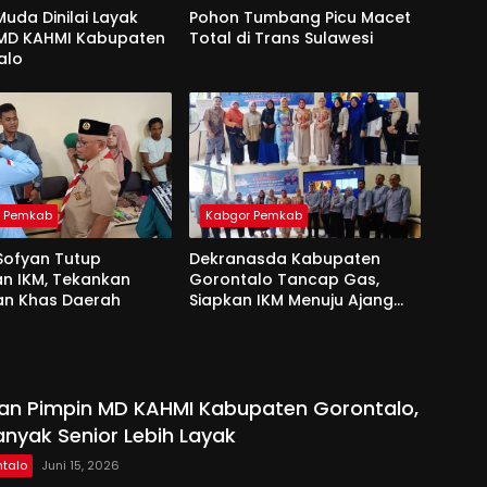
uda Dinilai Layak
Pohon Tumbang Picu Macet
 MD KAHMI Kabupaten
Total di Trans Sulawesi
alo
r Pemkab
Kabgor Pemkab
Sofyan Tutup
Dekranasda Kabupaten
an IKM, Tekankan
Gorontalo Tancap Gas,
an Khas Daerah
Siapkan IKM Menuju Ajang
Peran Saka Nasional 2025
kan Pimpin MD KAHMI Kabupaten Gorontalo,
anyak Senior Lebih Layak
talo
Juni 15, 2026