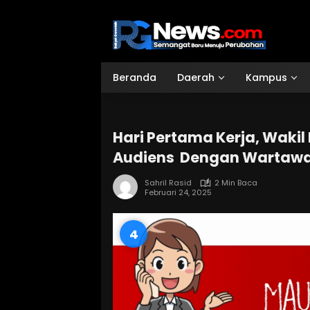
Langsung
ke
konten
Beranda
Daerah
Kampus
Hari Pertama Kerja, Wakil
Audiens Dengan Wartaw
Sahril Rasid
2 Min Baca
Februari 24, 2025
3