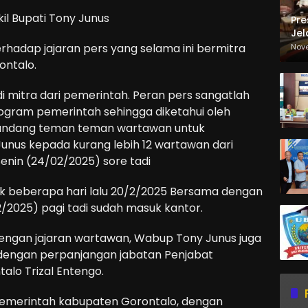
l Bupati Tony Junus
Pre
Jel
Ma
rhadap jajaran pers yang selama ini bermitra
Nov
Sa
ntalo.
i mitra dari pemerintah. Peran pers sangatlah
ogram pemerintah sehingga diketahui oleh
ngundang teman teman wartawan untuk
y Junus kepada kurang lebih 12 wartawan dari
Senin (24/02/2025) sore tadi
ik beberapa hari lalu 20/2/2025 Bersama dengan
2/2025) pagi tadi sudah masuk kantor.
 dengan jajaran wartawan, Wabup Tony Junus juga
dengan perpanjangan jabatan Penjabat
alo Trizal Entengo.
emerintah kabupaten Gorontalo, dengan