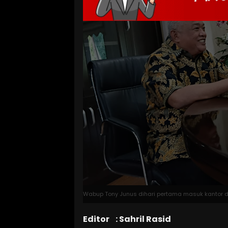
Wabup Tony Junus dihari pertama masuk kantor di
Editor : Sahril Rasid