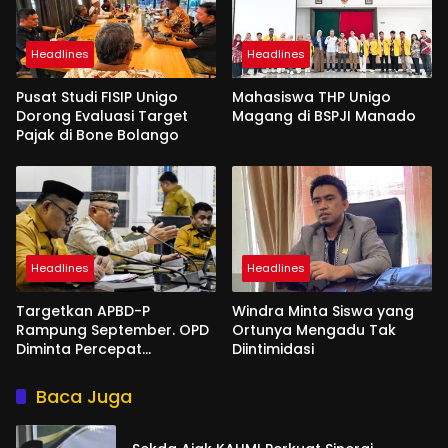
Headlines
Headlines
Pusat Studi FISIP Unigo
Mahasiswa THP Unigo
Dorong Evaluasi Target
Magang di BSPJI Manado
Pajak di Bone Bolango
Headlines
Headlines
Targetkan APBD-P
Windra Minta Siswa yang
Rampung September. OPD
Ortunya Mengadu Tak
Diminta Percepat
Diintimidasi
Penyusunan
Baca Juga