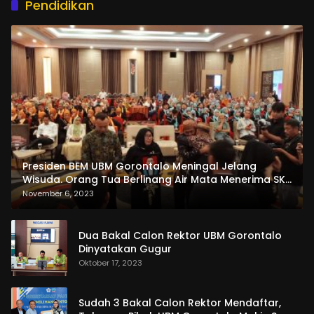
Pendidikan
Presiden BEM UBM Gorontalo Meningal Jelang
Wisuda. Orang Tua Berlinang Air Mata Menerima SKL
dan Pemasangan Salempang
November 6, 2023
Dua Bakal Calon Rektor UBM Gorontalo
Dinyatakan Gugur
Oktober 17, 2023
Sudah 3 Bakal Calon Rektor Mendaftar,