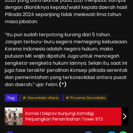
2020 yang baru dilantik pada 2021 menjabat sampai
dengan dilantiknya kepala/wakil kepala daerah hasil
Pilkada 2024 sepanjang tidak melewati lima tahun
masa jabatan.
“Itu pun sudah terpotong kurang dari 5 tahun.
Jangan terburu-buru segera memegang kekuasaan.
Karena Indonesia adalah negara hukum, maka
putusan MK wajib dipatuhi. Juga untuk mencegah
sengketa-sengketa hukum lainnya. Selain itu, saat ini
juga fase terakhir peralihan konsep pilkada serentak
dan pemerintahan yang terkonsolidasi antara pusat
dan daerah,” ujar Febri.
(*)
Tag:
Gorontalo Utara
Provinsi Gorontalo
Komisi I Deprov Kunjungi Komdigi,
Perjuangkan Penambahan Tower BTS