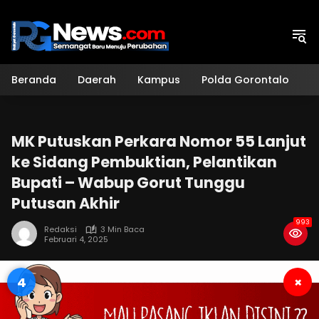
Langsung
ke
konten
Beranda
Daerah
Kampus
Polda Gorontalo
H
MK Putuskan Perkara Nomor 55 Lanjut
ke Sidang Pembuktian, Pelantikan
Bupati – Wabup Gorut Tunggu
Putusan Akhir
993
Redaksi
3 Min Baca
Februari 4, 2025
4
×