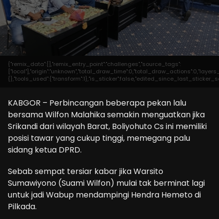
{"remix_data":[],"remix_entry_point":"challenges","source_tags":
["local"],"origin":"unknown","total_draw_time":0,"total_draw_actions":0,"laye
{},"tools_used":{"transform":1},"is_sticker":false,"edited_since_last_sticker_s
KABGOR – Perbincangan beberapa pekan lalu
bersama Wilfon Malahika semakin menguatkan jika
Srikandi dari wilayah Barat, Boliyohuto Cs ini memiliki
posisi tawar yang cukup tinggi, memegang palu
sidang ketua DPRD.
Sebab sempat tersiar kabar jika Warsito
Sumawiyono (Suami Wilfon) mulai tak berminat lagi
untuk jadi Wabup mendampingi Hendra Hemeto di
Pilkada.