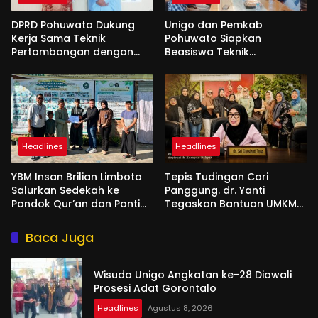
DPRD Pohuwato Dukung
Unigo dan Pemkab
Kerja Sama Teknik
Pohuwato Siapkan
Pertambangan dengan
Beasiswa Teknik
Unigo
Pertambangan
Headlines
Headlines
YBM Insan Brilian Limboto
Tepis Tudingan Cari
Salurkan Sedekah ke
Panggung. dr. Yanti
Pondok Qur’an dan Panti
Tegaskan Bantuan UMKM
Shirathal Ummah Bengsol
Aspirasi dan Harapan
Rakyat
Baca Juga
Wisuda Unigo Angkatan ke-28 Diawali
Prosesi Adat Gorontalo
Headlines
Agustus 8, 2026