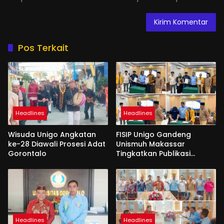
Pos Terkait
Headlines
Headlines
Wisuda Unigo Angkatan
FISIP Unigo Gandeng
ke-28 Diawali Prosesi Adat
Unismuh Makassar
Gorontalo
Tingkatkan Publikasi
Internasional
Headlines
Headlines