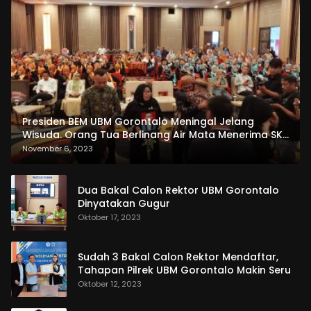
Presiden BEM UBM Gorontalo Meningal Jelang
Wisuda. Orang Tua Berlinang Air Mata Menerima SKL
dan Pemasangan Salempang
November 6, 2023
Dua Bakal Calon Rektor UBM Gorontalo
Dinyatakan Gugur
Oktober 17, 2023
Sudah 3 Bakal Calon Rektor Mendaftar,
Tahapan Pilrek UBM Gorontalo Makin Seru
Oktober 12, 2023