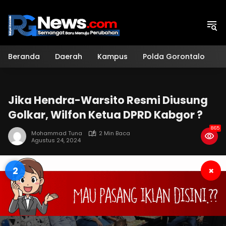
Langsung
ke
konten
Beranda
Daerah
Kampus
Polda Gorontalo
H
Jika Hendra-Warsito Resmi Diusung
Golkar, Wilfon Ketua DPRD Kabgor ?
865
Mohammad Tuna
2 Min Baca
Agustus 24, 2024
1
×