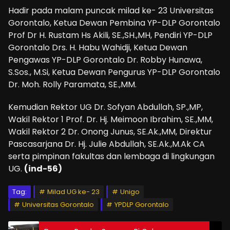
Hadir pada malam puncak milad ke- 23 Universitas
Gorontalo, Ketua Dewan Pembina YP-DLP Gorontalo
Prof Dr H. Rustam Hs Akili, SE.,SH.,MH, Pendiri YP-DLP
Gorontalo Drs. H. Habu Wahidji, Ketua Dewan
Pengawas YP-DLP Gorontalo Dr. Robby Hunawa,
S.Sos., M.Si, Ketua Dewan Pengurus YP-DLP Gorontalo
Dr. Moh. Rolly Paramata, SE.,MM.
Kemudian Rektor UG Dr. Sofyan Abdullah, SP.,MP,
Wakil Rektor 1 Prof. Dr. Hj. Meimoon Ibrahim, SE.,MM,
Wakil Rektor 2 Dr. Onong Junus, SE.Ak.,MM, Direktur
Pascasarjana Dr. Hj. Julie Abdullah, SE.Ak.,M.Ak CA
serta pimpinan fakultas dan lembaga di lingkungan
UG.
(ind-56)
Tag:
Milad UG ke- 23
Unigo
Universitas Gorontalo
YPDLP Gorontalo