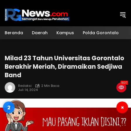
Langsung
ke
konten
Beranda
Daerah
Kampus
Polda Gorontalo
H
Milad 23 Tahun Universitas Gorontalo
Berakhir Meriah, Diramaikan Sedjiwa
Band
1037
Redaksi
2 Min Baca
Juli 14, 2024
1
×