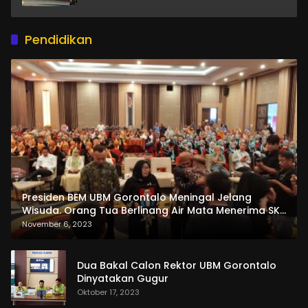
Pendidikan
Presiden BEM UBM Gorontalo Meningal Jelang
Wisuda. Orang Tua Berlinang Air Mata Menerima SKL
dan Pemasangan Salempang
November 6, 2023
Dua Bakal Calon Rektor UBM Gorontalo
Dinyatakan Gugur
Oktober 17, 2023