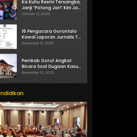
Ka Kuhu Resmi Tersangka,
Janji “Potong Jari” Kini Jadi
Bumerang
Januari 13, 2026
16 Pengacara Gorontalo
Kawal Laporan Jurnalis TV
One
November 15, 2025
Pemkab Gorut Angkat
Bicara Soal Dugaan Kasus
Asusila Oknum ASN
November 10, 2025
ndidikan