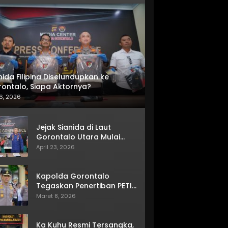
nida Filipina Diselundupkan ke
ontalo, Siapa Aktornya?
6, 2026
Jejak Sianida di Laut
Gorontalo Utara Mulai
Terkuak
April 23, 2026
Kapolda Gorontalo
Tegaskan Penertiban PETI
Terus Berjalan
Maret 8, 2026
Ka Kuhu Resmi Tersangka,