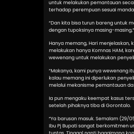
untuk melakukan pemantauan seca
terhadap perempuan sesuai manda
“Dan kita bisa turun bareng untuk 
dengan tupoksinya masing-masing,” u
Hanya memang, Hari menjelaskan, k
melakukan hanya Komnas HAM, kare
wewenang untuk melakukan penyeli
“Makanya, kami punya wewenang itu
kalau memang ini diperlukan penye
melalui mekanisme pemantauan dan 
Ia pun mengaku keempat kasus ter
setelah pihaknya tiba di Gorontalo.
“Ya barusan masuk. Semalam (29/05) 
Ibu Pj Bupati sangat berkomitmen u
tuntas. Tinggal nanti bagaimana ko