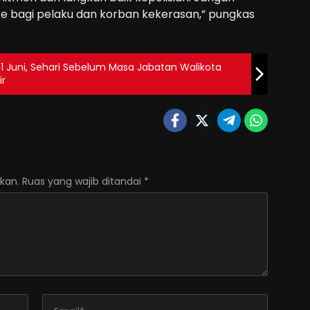
ice bagi pelaku dan korban kekerasan,” pungkas
 1 Juni, Sehari Sebelum Masa Jabatan Walikota
ir
kan.
Ruas yang wajib ditandai
*