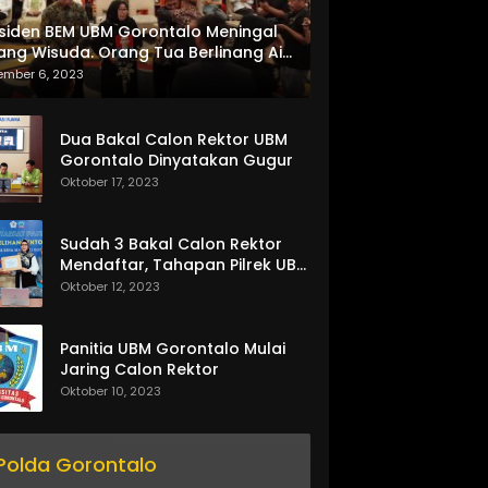
siden BEM UBM Gorontalo Meningal
ang Wisuda. Orang Tua Berlinang Air
ta Menerima SKL dan Pemasangan
ember 6, 2023
lempang
Dua Bakal Calon Rektor UBM
Gorontalo Dinyatakan Gugur
Oktober 17, 2023
Sudah 3 Bakal Calon Rektor
Mendaftar, Tahapan Pilrek UBM
Gorontalo Makin Seru
Oktober 12, 2023
Panitia UBM Gorontalo Mulai
Jaring Calon Rektor
Oktober 10, 2023
Polda Gorontalo