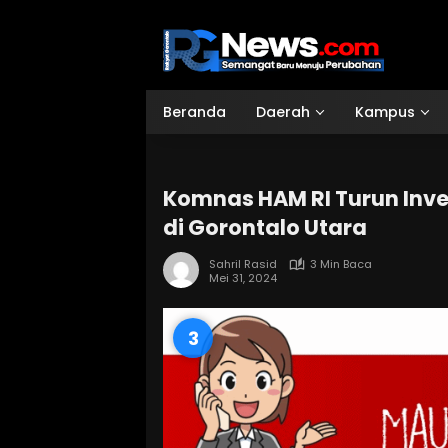
Langsung
ke
konten
Beranda
Daerah
Kampus
Komnas HAM RI Turun Inve
di Gorontalo Utara
Sahril Rasid
3 Min Baca
Mei 31, 2024
2