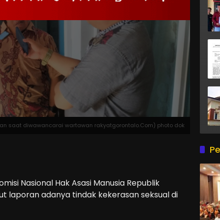
an saat diwawancarai wartawan rakyatgorontalo.Com) photo dok
Pe
omisi Nasional Hak Asasi Manusia Republik
t laporan adanya tindak kekerasan seksual di