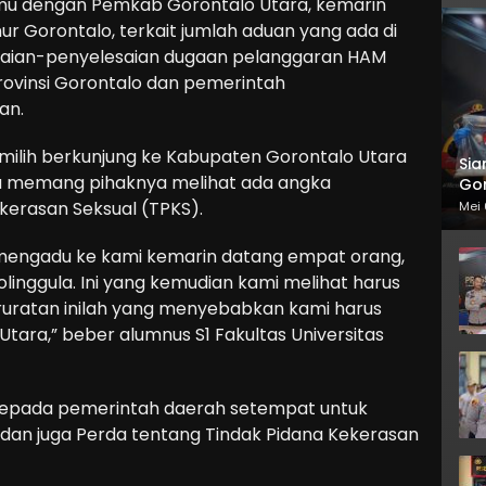
emu dengan Pemkab Gorontalo Utara, kemarin
r Gorontalo, terkait jumlah aduan yang ada di
aian-penyelesaian dugaan pelanggaran HAM
rovinsi Gorontalo dan pemerintah
an.
milih berkunjung ke Kabupaten Gorontalo Utara
Sia
na memang pihaknya melihat ada angka
Gor
kerasan Seksual (TPKS).
Mei 
ng mengadu ke kami kemarin datang empat orang,
linggula. Ini yang kemudian kami melihat harus
edaruratan inilah yang menyebabkan kami harus
ara,” beber alumnus S1 Fakultas Universitas
kepada pemerintah daerah setempat untuk
 dan juga Perda tentang Tindak Pidana Kekerasan