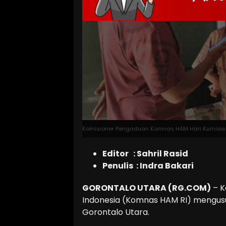
Komisioner Pengaduan Komnas HAM Hari Kurniaw
Editor : Sahril Rasid
Penulis : Indra Bakari
GORONTALO UTARA (RG.COM)
– K
Indonesia (Komnas HAM RI) mengusu
Gorontalo Utara.