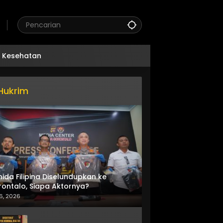
Kesehatan
Hukrim
nida Filipina Diselundupkan ke
ontalo, Siapa Aktornya?
6, 2026