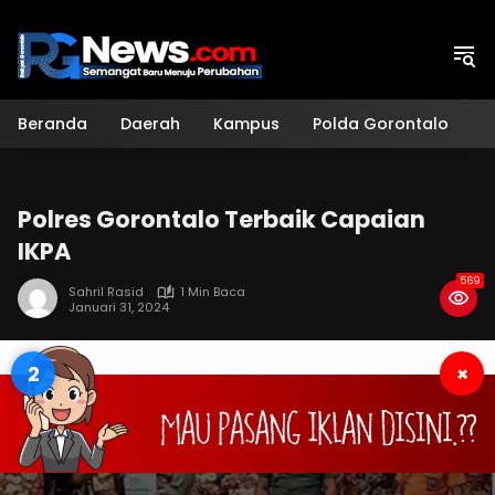
Langsung
ke
konten
Beranda
Daerah
Kampus
Polda Gorontalo
H
Polres Gorontalo Terbaik Capaian
IKPA
569
Sahril Rasid
1 Min Baca
Januari 31, 2024
2
×