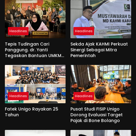
Headlines
Headlines
Tepis Tudingan Cari
Sekda Ajak KAHMI Perkuat
Panggung. dr. Yanti
Sinergi Sebagai Mitra
Tegaskan Bantuan UMKM
Pemerintah
Aspirasi dan Harapan
Rakyat
Headlines
Headlines
Fatek Unigo Rayakan 25
Pusat Studi FISIP Unigo
Tahun
Dorong Evaluasi Target
Pajak di Bone Bolango