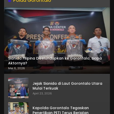
Polda Gorontalo
Sianida Filipina Diselundupkan ke Gorontalo, Siapa
Aktornya?
Mei 6, 2026
Jejak Sianida di Laut Gorontalo Utara
Mulai Terkuak
April 23, 2026
Kapolda Gorontalo Tegaskan
Penertiban PETI Terus Berjalan