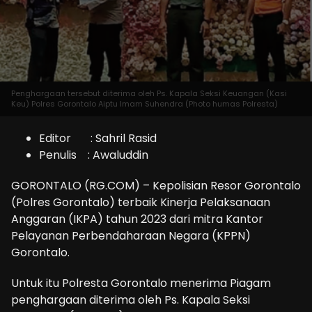
Penghargaan tersebut diterima oleh Ps. Kapala Seksi Keuangan (Kasi
Keu) Polres Gorontalo Aiptu Imam Suhendra (Photo humas Polresta)
Editor : Sahril Rasid
Penulis : Awaluddin
GORONTALO (RG.COM) – Kepolisian Resor Gorontalo
(Polres Gorontalo) terbaik Kinerja Pelaksanaan
Anggaran (IKPA) tahun 2023 dari mitra Kantor
Pelayanan Perbendaharaan Negara (KPPN)
Gorontalo.
Untuk itu Polresta Gorontalo menerima Piagam
penghargaan diterima oleh Ps. Kapala Seksi