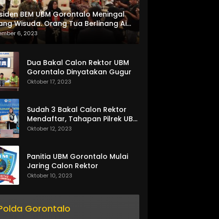
siden BEM UBM Gorontalo Meningal
ang Wisuda. Orang Tua Berlinang Air
ta Menerima SKL dan Pemasangan
ember 6, 2023
lempang
Dua Bakal Calon Rektor UBM
Gorontalo Dinyatakan Gugur
Oktober 17, 2023
Sudah 3 Bakal Calon Rektor
Mendaftar, Tahapan Pilrek UBM
Gorontalo Makin Seru
Oktober 12, 2023
Panitia UBM Gorontalo Mulai
Jaring Calon Rektor
Oktober 10, 2023
Polda Gorontalo