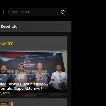
Kesehatan
Hukrim
nida Filipina Diselundupkan ke
ontalo, Siapa Aktornya?
6, 2026