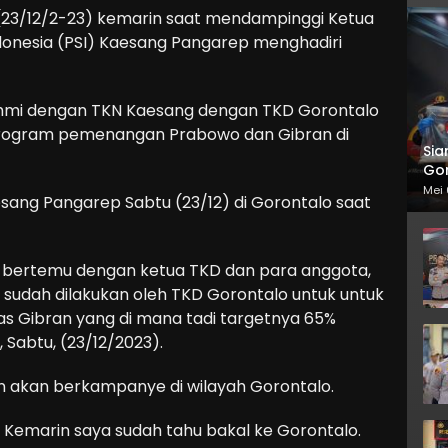
 (23/12/2-23) kemarin saat mendampinggi Ketua
donesia (PSI) Kaesang Pangarep menghadiri
ahmi dengan TKN Kaesang dengan TKD Gorontalo
rogram pemenangan Prabowo dan Gibran di
Sia
Gor
Mei 
esang Pangarep Sabtu (23/12) di Gorontalo saat
TKN bertemu dengan ketua TKD dan para anggota,
ng sudah dilakukan oleh TKD Gorontalo untuk untuk
Gibran yang di mana tadi targetnya 65%
 Sabtu, (23/12/2023).
 akan berkampanye di wilayah Gorontalo.
. Kemarin saya sudah tahu bakal ke Gorontalo.