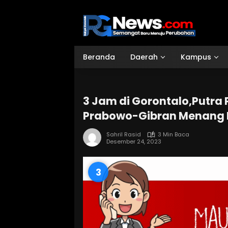
Langsung
ke
konten
Beranda
Daerah
Kampus
3 Jam di Gorontalo,Putra
Prabowo-Gibran Menang D
Sahril Rasid
3 Min Baca
Desember 24, 2023
1