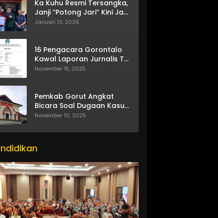
Ka Kuhu Resmi Tersangka,
Janji “Potong Jari” Kini Jadi
Bumerang
Januari 13, 2026
16 Pengacara Gorontalo
Kawal Laporan Jurnalis TV
One
November 15, 2025
Pemkab Gorut Angkat
Bicara Soal Dugaan Kasus
Asusila Oknum ASN
November 10, 2025
ndidikan