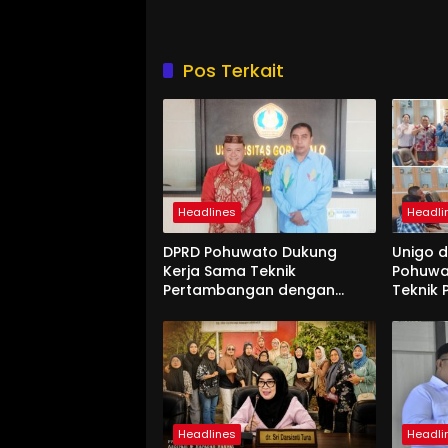
Pos Terkait
Headlines
Headli
DPRD Pohuwato Dukung
Unigo 
Kerja Sama Teknik
Pohuwa
Pertambangan dengan
Teknik
Unigo
Headlines
Headli