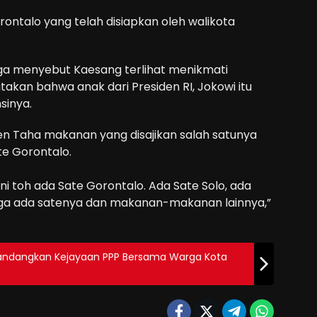
ontalo yang telah disiapkan oleh walikota
uga menyebut Kaesang terlihat menikmati
akan bahwa anak dari Presiden RI, Jokowi itu
sinya.
en Taha makanan yang disajikan salah satunya
te Gorontalo.
 ini toh ada Sate Gorontalo. Ada Sate Solo, ada
juga ada satenya dan makanan-makanan lainnya,”
andangkan Kejayaan PPP Bersama Warga Kota