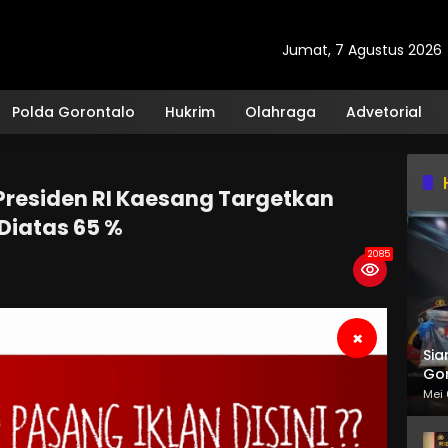
Jumat, 7 Agustus 2026
Polda Gorontalo
Hukrim
Olahraga
Advetorial
 Presiden RI Kaesang Targetkan
iatas 65 %
2085
×
Sia
Gor
Mei 