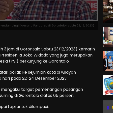
Pre
Jel
Ma
Nov
Sa
t mendampingi Kaesang Pangarep di Gorontalo (sabtu 23/12/2023)
 jam di Gorontalo Sabtu 23/12/2023) kemarin.
 Presiden RI Joko Widodo yang juga merupakan
esia (PSI) berkunjung ke Gorontalo.
fari politik ke sejumlah kota di wilayah
a hari pada 22-24 Desember 2023.
i mengakui target pemenangan pasangan
uming di Gorontalo diatas 65 persen.
pai tapi untuk dilampaui.