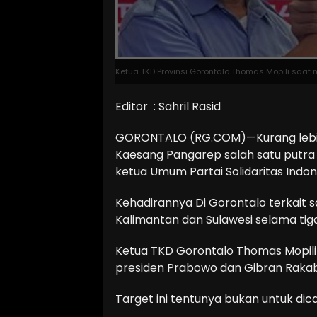
Ketua TKD Provinsi Gorontalo Thomas Mopili saa
Editor : Sahril Rasid
GORONTALO (RG.COM)—Kurang lebih 3
Kaesang Pangarep salah satu putra
ketua Umum Partai Solidaritas Indon
Kehadirannya Di Gorontalo terkait sa
Kalimantan dan Sulawesi selama tig
Ketua TKD Gorontalo Thomas Mopil
presiden Prabowo dan Gibran Rakab
Target ini tentunya bukan untuk dica