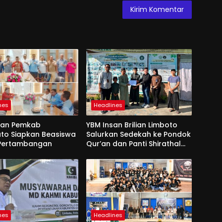
nes
Headlines
dan Pemkab
YBM Insan Brilian Limboto
to Siapkan Beasiswa
Salurkan Sedekah ke Pondok
 Pertambangan
Qur’an dan Panti Shirathal
Ummah Bengsol
nes
Headlines