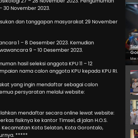
an psikologi 27 – 28 November 2023. Pengumuman
29 – 30 November 2023.
masukan dan tanggapan masyarakat 29 November
ancara 1 – 8 Desember 2023. Kemudian
Sia
 wawancara 9 – 10 Desember 2023.
Gor
Mei 
man hasil seleksi anggota KPU 11 – 12
ampaian nama calon anggota KPU kepada KPU RI.
at yang ingin mendaftar sebagai calon
emua persyaratan melalui website:
ilahkan mendaftar secara online lewat website:
kas fisiknya ke kantor Timsel, di jalan H.O.S.
 Kecamatan Kota Selatan, Kota Gorontalo,
urnya. *****