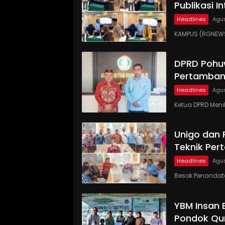
Publikasi I
Headlines
Agus
KAMPUS (RGNEWS.
DPRD Pohu
Pertamban
Headlines
Agus
Ketua DPRD Meni
Unigo dan
Teknik Pe
Headlines
Agus
Besok Penandat
YBM Insan 
Pondok Qur