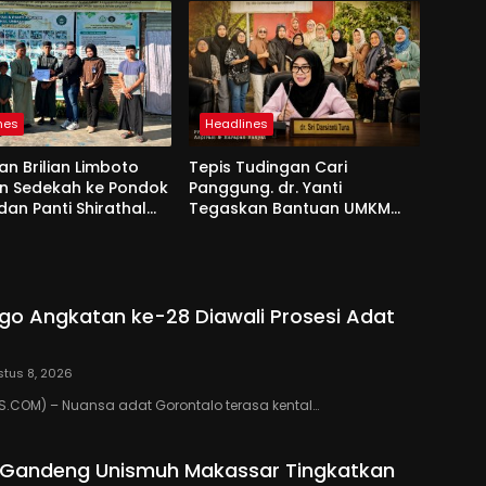
nes
Headlines
an Brilian Limboto
Tepis Tudingan Cari
an Sedekah ke Pondok
Panggung. dr. Yanti
dan Panti Shirathal
Tegaskan Bantuan UMKM
Bengsol
Aspirasi dan Harapan
Rakyat
go Angkatan ke-28 Diawali Prosesi Adat
tus 8, 2026
.COM) – Nuansa adat Gorontalo terasa kental…
o Gandeng Unismuh Makassar Tingkatkan