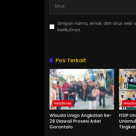
Simpan nama, email, dan situs web 
berikutnya.
Pos Terkait
Headlines
Headli
Wisuda Unigo Angkatan ke-
FISIP U
28 Diawali Prosesi Adat
Unismu
Gorontalo
Tingkat
Interna