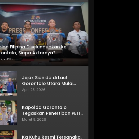
nida Filipina Diselundupkan ke
ontalo, Siapa Aktornya?
6, 2026
Jejak Sianida di Laut
Gorontalo Utara Mulai
Terkuak
April 23, 2026
Kapolda Gorontalo
Tegaskan Penertiban PETI
Terus Berjalan
Maret 8, 2026
Ka Kuhu Resmi Tersangka,