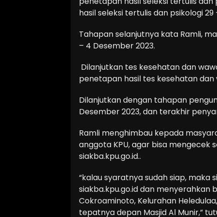
penetapan hasil seleksi tertulis d
hasil seleksi tertulis dan psikologi 
Tahapan selanjutnya kata Ramli, 
– 4 Desember 2023.
Dilanjutkan tes kesehatan dan waw
penetapan hasil tes kesehatan dan
Dilanjutkan dengan tahapan pengumu
Desember 2023, dan terakhir peny
Ramli menghimbau kepada masyarak
anggota KPU, agar bisa mengecek s
siakba.kpu.go.id..
“kalau syaratnya sudah siap, maka s
siakba.kpu.go.id dan menyerahkan ber
Cokroaminoto, Kelurahan Heledulaa,
tepatnya depan Masjid Al Munir,” tut