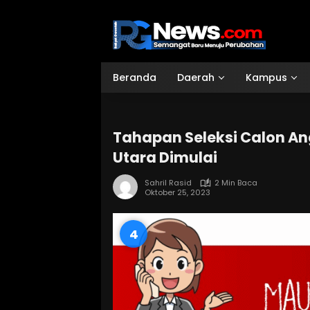
Langsung
ke
konten
Beranda
Daerah
Kampus
Tahapan Seleksi Calon A
Utara Dimulai
Sahril Rasid
2 Min Baca
Oktober 25, 2023
3