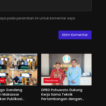
saya pada peramban ini untuk komentar saya
nes
Headlines
nigo Gandeng
DPRD Pohuwato Dukung
h Makassar
Kerja Sama Teknik
kan Publikasi
Pertambangan dengan
sional
Unigo