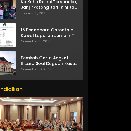
Ka Kuhu Resmi Tersangka,
Janji “Potong Jari” Kini Jadi
Bumerang
Januari 13, 2026
16 Pengacara Gorontalo
Kawal Laporan Jurnalis TV
One
November 15, 2025
Pemkab Gorut Angkat
Bicara Soal Dugaan Kasus
Asusila Oknum ASN
November 10, 2025
ndidikan