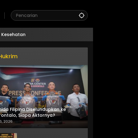
Kesehatan
Hukrim
nida Filipina Diselundupkan ke
ontalo, Siapa Aktornya?
6, 2026