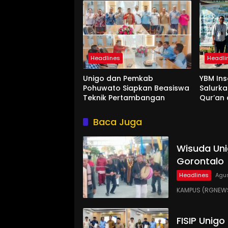
Headlines
Headli
Unigo dan Pemkab
YBM Ins
Pohuwato Siapkan Beasiswa
Salurk
Teknik Pertambangan
Qur’an 
Ummah 
Baca Juga
Wisuda Uni
Gorontalo
Headlines
Agus
KAMPUS (RGNEWS
FISIP Unig