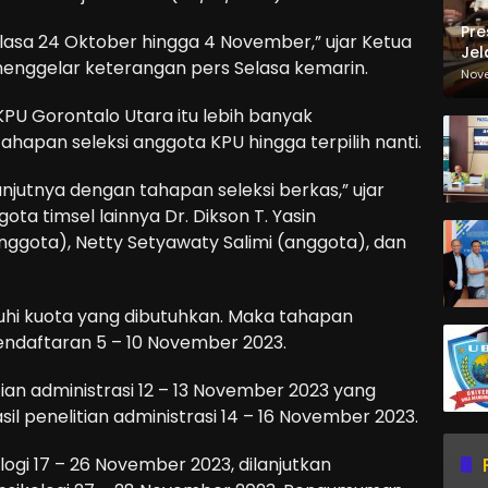
Pre
elasa 24 Oktober hingga 4 November,” ujar Ketua
Jel
menggelar keterangan pers Selasa kemarin.
Ma
Nov
Sa
KPU Gorontalo Utara itu lebih banyak
ahapan seleksi anggota KPU hingga terpilih nanti.
njutnya dengan tahapan seleksi berkas,” ujar
a timsel lainnya Dr. Dikson T. Yasin
nggota), Netty Setyawaty Salimi (anggota), dan
uhi kuota yang dibutuhkan. Maka tahapan
endaftaran 5 – 10 November 2023.
ian administrasi 12 – 13 November 2023 yang
l penelitian administrasi 14 – 16 November 2023.
ologi 17 – 26 November 2023, dilanjutkan