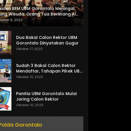
siden BEM UBM Gorontalo Meningal
ang Wisuda. Orang Tua Berlinang Air
ta Menerima SKL dan Pemasangan
ember 6, 2023
lempang
Dua Bakal Calon Rektor UBM
Gorontalo Dinyatakan Gugur
Oktober 17, 2023
Sudah 3 Bakal Calon Rektor
Mendaftar, Tahapan Pilrek UBM
Gorontalo Makin Seru
Oktober 12, 2023
Panitia UBM Gorontalo Mulai
Jaring Calon Rektor
Oktober 10, 2023
Polda Gorontalo