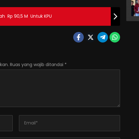
ah Rp 90,5 M Untuk KPU
kan.
Ruas yang wajib ditandai
*