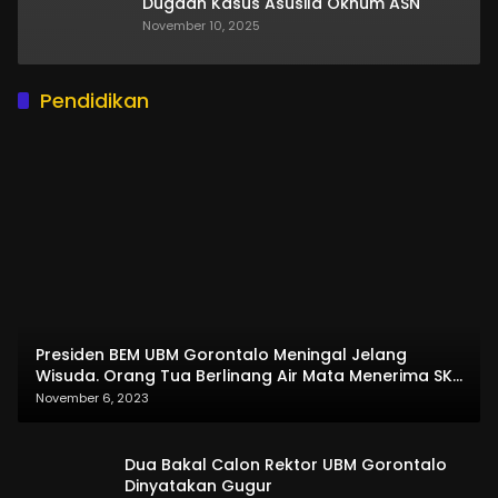
Dugaan Kasus Asusila Oknum ASN
November 10, 2025
Pendidikan
Presiden BEM UBM Gorontalo Meningal Jelang
Wisuda. Orang Tua Berlinang Air Mata Menerima SKL
dan Pemasangan Salempang
November 6, 2023
Dua Bakal Calon Rektor UBM Gorontalo
Dinyatakan Gugur