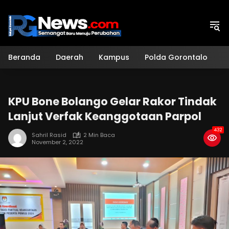
Langsung
ke
konten
Beranda
Daerah
Kampus
Polda Gorontalo
H
KPU Bone Bolango Gelar Rakor Tindak
Lanjut Verfak Keanggotaan Parpol
432
Sahril Rasid
2 Min Baca
November 2, 2022