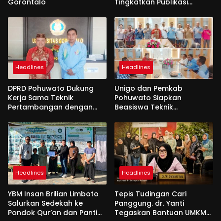
Gorontalo
Tingkatkan Publikasi
Internasional
Headlines
Headlines
DPRD Pohuwato Dukung
Unigo dan Pemkab
Kerja Sama Teknik
Pohuwato Siapkan
Pertambangan dengan
Beasiswa Teknik
Unigo
Pertambangan
Headlines
Headlines
YBM Insan Brilian Limboto
Tepis Tudingan Cari
Salurkan Sedekah ke
Panggung. dr. Yanti
Pondok Qur’an dan Panti
Tegaskan Bantuan UMKM