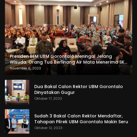
Presiden BEM UBM Gorontalo Meningal Jelang
Wisuda. Orang Tua Berlinang Air Mata Menerima SKL
dan Pemasangan Salempang
November 6, 2023
Dua Bakal Calon Rektor UBM Gorontalo
Dinyatakan Gugur
Oktober 17, 2023
Sudah 3 Bakal Calon Rektor Mendaftar,
Tahapan Pilrek UBM Gorontalo Makin Seru
Oktober 12, 2023