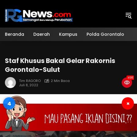
Langsung
ke
konten
Beranda
Daerah
Kampus
Polda Gorontalo
H
Staf Khusus Bakal Gelar Rakornis
Gorontalo-Sulut
498
Tim RAGORO
2 Min Baca
Juli 8, 2022
3
×