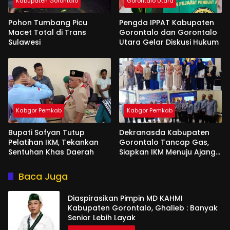
Kabupaten Gorontalo
Gorontalo Utara
Pohon Tumbang Picu
Pengda IPPAT Kabupaten
Macet Total di Trans
Gorontalo dan Gorontalo
Sulawesi
Utara Gelar Diskusi Hukum
Kabgor Pemkab
Kabgor Pemkab
Bupati Sofyan Tutup
Dekranasda Kabupaten
Pelatihan IKM, Tekankan
Gorontalo Tancap Gas,
Sentuhan Khas Daerah
Siapkan IKM Menuju Ajang
Peran Saka Nasional 2025
Baca Juga
Diaspirasikan Pimpin MD KAHMI
Kabupaten Gorontalo, Ghalieb : Banyak
Senior Lebih Layak