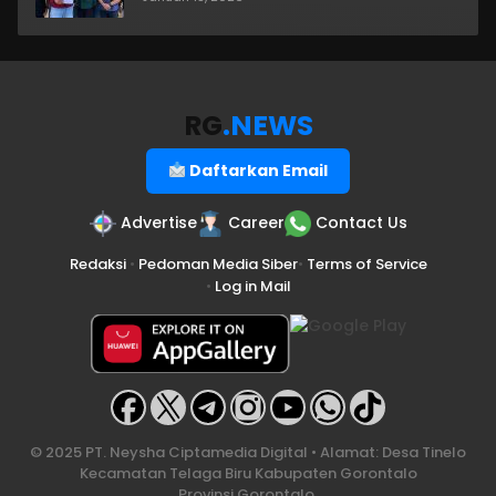
RG
.NEWS
Daftarkan Email
Advertise
Career
Contact Us
Redaksi
•
Pedoman Media Siber
•
Terms of Service
•
Log in Mail
© 2025 PT. Neysha Ciptamedia Digital • Alamat: Desa Tinelo
Kecamatan Telaga Biru Kabupaten Gorontalo
Provinsi Gorontalo.