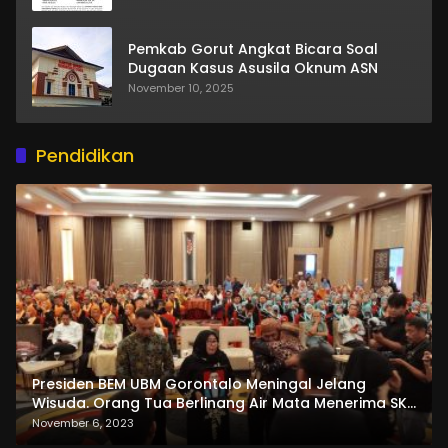
Pemkab Gorut Angkat Bicara Soal
Dugaan Kasus Asusila Oknum ASN
November 10, 2025
Pendidikan
Presiden BEM UBM Gorontalo Meningal Jelang
Wisuda. Orang Tua Berlinang Air Mata Menerima SKL
dan Pemasangan Salempang
November 6, 2023