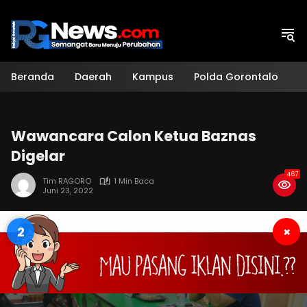
Langsung
ke
konten
Beranda
Daerah
Kampus
Polda Gorontalo
H
Wawancara Calon Ketua Baznas
Digelar
467
Tim RAGORO
1 Min Baca
Juni 23, 2022
1
×