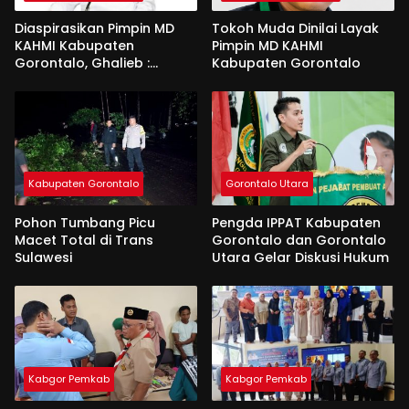
Diaspirasikan Pimpin MD
Tokoh Muda Dinilai Layak
KAHMI Kabupaten
Pimpin MD KAHMI
Gorontalo, Ghalieb :
Kabupaten Gorontalo
Banyak Senior Lebih Layak
Kabupaten Gorontalo
Gorontalo Utara
Pohon Tumbang Picu
Pengda IPPAT Kabupaten
Macet Total di Trans
Gorontalo dan Gorontalo
Sulawesi
Utara Gelar Diskusi Hukum
Kabgor Pemkab
Kabgor Pemkab