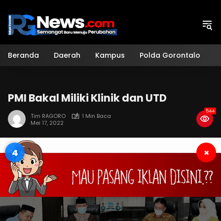
Langsung
ke
konten
Beranda
Daerah
Kampus
Polda Gorontalo
H
PMI Bakal Miliki Klinik dan UTD
544
Tim RAGORO
1 Min Baca
Mei 17, 2022
3
×