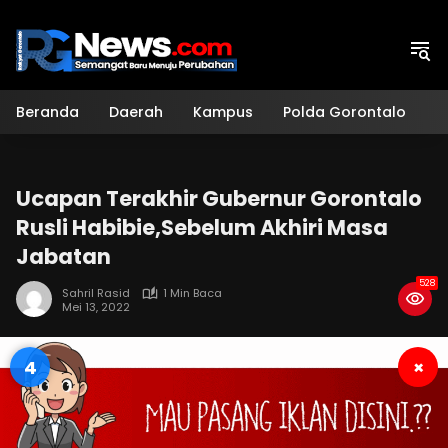
Langsung
ke
konten
Beranda
Daerah
Kampus
Polda Gorontalo
H
Ucapan Terakhir Gubernur Gorontalo
Rusli Habibie,Sebelum Akhiri Masa
Jabatan
528
Sahril Rasid
1 Min Baca
Mei 13, 2022
4
×