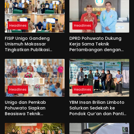
Headlines
Headlines
FISIP Unigo Gandeng
DPRD Pohuwato Dukung
Unismuh Makassar
Kerja Sama Teknik
Tingkatkan Publikasi
Pertambangan dengan
Internasional
Unigo
Headlines
Headlines
Unigo dan Pemkab
YBM Insan Brilian Limboto
Pohuwato Siapkan
Salurkan Sedekah ke
Beasiswa Teknik
Pondok Qur’an dan Panti
Pertambangan
Shirathal Ummah Bengsol