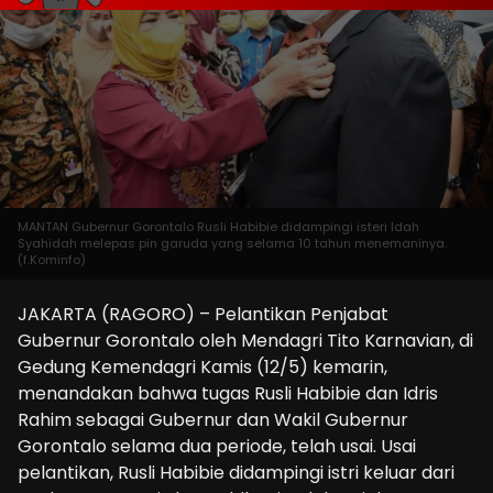
MANTAN Gubernur Gorontalo Rusli Habibie didampingi isteri Idah
Syahidah melepas pin garuda yang selama 10 tahun menemaninya.
(f.Kominfo)
JAKARTA (RAGORO) – Pelantikan Penjabat
Gubernur Gorontalo oleh Mendagri Tito Karnavian, di
Gedung Kemendagri Kamis (12/5) kemarin,
menandakan bahwa tugas Rusli Habibie dan Idris
Rahim sebagai Gubernur dan Wakil Gubernur
Gorontalo selama dua periode, telah usai. Usai
pelantikan, Rusli Habibie didampingi istri keluar dari