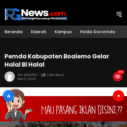
Langsung
ke
konten
Beranda
Daerah
Kampus
Polda Gorontalo
H
Pemda Kabupaten Boalemo Gelar
Halal Bi Halal
489
Tim RAGORO
1 Min Baca
Mei 11, 2022
4
×