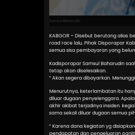
Samsul Baharudin
KABGOR – Disebut berutang alias b
road race lalu. Pihak Disporapar 
semua sisa pembayaran yang belum 
Kadisporapar Samsul Baharudin saa
tetap akan diselesaikan.
” Akan segera dibayarkan. Menungg
Menurutnya, keterlambatan itu hanya
diluar dugaan penyelenggara. Apala
akhir akibat terjadinya insiden. kegi
sama sekali diluar dugaan semua pih
” Karena dana kegiatan yg disiapkan
pendapatan dan pengeluaran panitia