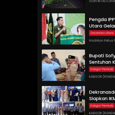
GORONTALO (RGN
Pengda IP
Utara Gela
Gorontalo Utara
Hadirkan Ketua 
Bupati Sof
Sentuhan 
Kabgor Pemkab
KABGOR (RGNEWS.
Dekranasd
Siapkan IK
Kabgor Pemkab
KABGOR (RGNEWS