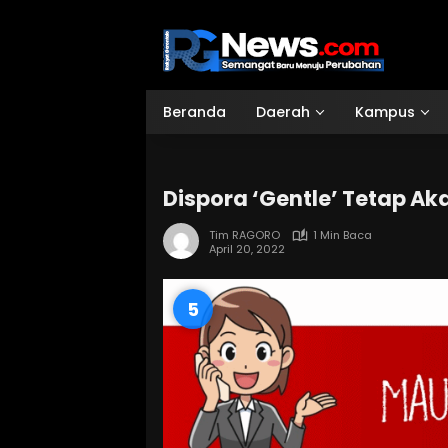
Langsung
ke
konten
Beranda
Daerah
Kampus
Dispora ‘Gentle’ Tetap Ak
Tim RAGORO
1 Min Baca
April 20, 2022
3