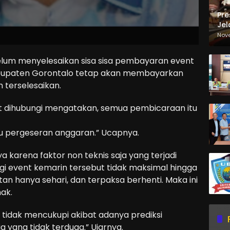
Pre
Jel
Ma
Nov
Sa
elum menyelesaikan sisa sisa pembayaran event
Kabupaten Gorontalo tetap akan membayarkan
terselesaikan.
t dihubungi mengatakan, semua pembicaraan itu
u pergeseran anggaran.” Ucapnya.
 karena faktor non teknis saja yang terjadi
gi event kemarin tersebut tidak maksimal hingga
atan hanya sehari, dan terpaksa berhenti. Maka ini
ak.
 tidak mencukupi akibat adanya prediksi
 yang tidak terduga.” Ujarnya.