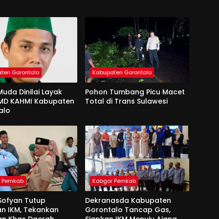
ten Gorontalo
Kabupaten Gorontalo
uda Dinilai Layak
Pohon Tumbang Picu Macet
 MD KAHMI Kabupaten
Total di Trans Sulawesi
alo
r Pemkab
Kabgor Pemkab
Sofyan Tutup
Dekranasda Kabupaten
an IKM, Tekankan
Gorontalo Tancap Gas,
an Khas Daerah
Siapkan IKM Menuju Ajang