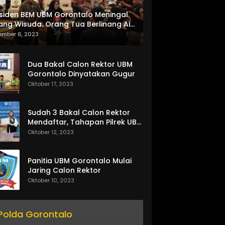
siden BEM UBM Gorontalo Meningal
ang Wisuda. Orang Tua Berlinang Air
ta Menerima SKL dan Pemasangan
ember 6, 2023
lempang
Dua Bakal Calon Rektor UBM
Gorontalo Dinyatakan Gugur
Oktober 17, 2023
Sudah 3 Bakal Calon Rektor
Mendaftar, Tahapan Pilrek UBM
Gorontalo Makin Seru
Oktober 12, 2023
Panitia UBM Gorontalo Mulai
Jaring Calon Rektor
Oktober 10, 2023
Polda Gorontalo