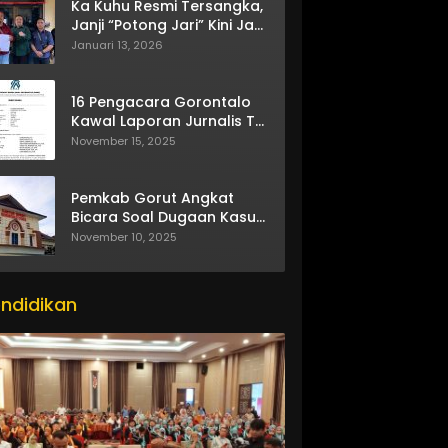
Ka Kuhu Resmi Tersangka,
Janji “Potong Jari” Kini Jadi
Bumerang
Januari 13, 2026
16 Pengacara Gorontalo
Kawal Laporan Jurnalis TV
One
November 15, 2025
Pemkab Gorut Angkat
Bicara Soal Dugaan Kasus
Asusila Oknum ASN
November 10, 2025
ndidikan