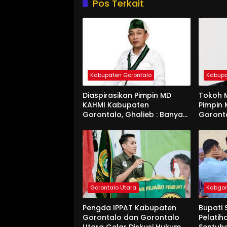
Pos Terkait
Kabupaten Gorontalo
Kabupa
Diaspirasikan Pimpin MD
Tokoh M
KAHMI Kabupaten
Pimpin
Gorontalo, Ghalieb : Banyak
Goront
Senior Lebih Layak
Gorontalo Utara
Kabgo
Pengda IPPAT Kabupaten
Bupati 
Gorontalo dan Gorontalo
Pelatih
Utara Gelar Diskusi Hukum
Sentuh