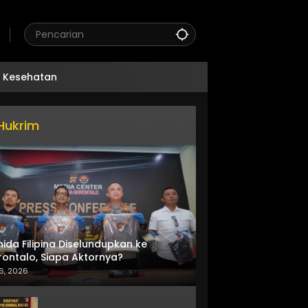
Kesehatan
Hukrim
nida Filipina Diselundupkan ke
ontalo, Siapa Aktornya?
6, 2026