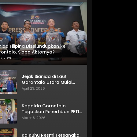
nida Filipina Diselundupkan ke
ontalo, Siapa Aktornya?
6, 2026
Jejak Sianida di Laut
Gorontalo Utara Mulai
Terkuak
April 23, 2026
Kapolda Gorontalo
Tegaskan Penertiban PETI
Terus Berjalan
Maret 8, 2026
Ka Kuhu Resmi Tersangka,