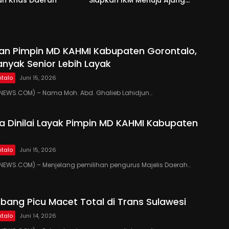
Peran Saka Nasional 2025
kan Pimpin MD KAHMI Kabupaten Gorontalo,
anyak Senior Lebih Layak
talo
Juni 15, 2026
EWS.COM) – Nama Moh. Abd. Ghalieb Lahidjun…
 Dinilai Layak Pimpin MD KAHMI Kabupaten
talo
Juni 15, 2026
EWS.COM) – Menjelang pemilihan pengurus Majelis Daerah…
ang Picu Macet Total di Trans Sulawesi
talo
Juni 14, 2026