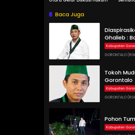
Baca Juga
Diaspirasi
Ghalieb : B
Kabupaten Goron
GORONTALO (RGN
Tokoh Muda
Gorontalo
Kabupaten Goron
GORONTALO (RGN
Pohon Tumb
Kabupaten Goron