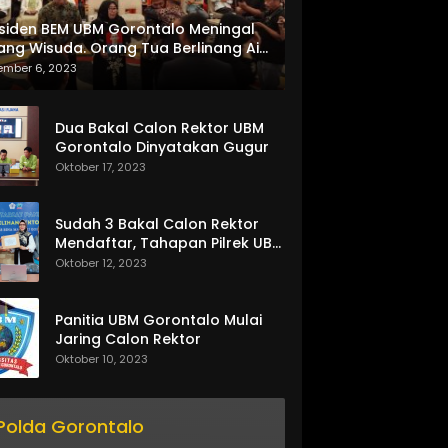
siden BEM UBM Gorontalo Meningal
ang Wisuda. Orang Tua Berlinang Air
ta Menerima SKL dan Pemasangan
ember 6, 2023
lempang
Dua Bakal Calon Rektor UBM
Gorontalo Dinyatakan Gugur
Oktober 17, 2023
Sudah 3 Bakal Calon Rektor
Mendaftar, Tahapan Pilrek UBM
Gorontalo Makin Seru
Oktober 12, 2023
Panitia UBM Gorontalo Mulai
Jaring Calon Rektor
Oktober 10, 2023
Polda Gorontalo