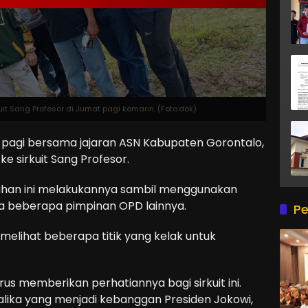
t Sang Profesor di Jumat pagi kemarin. (Foto:dok)
pagi bersama jajaran ASN Kabupaten Gorontalo,
e sirkuit Sang Profesor.
ahan ini melakukannya sambil menggunakan
ma beberapa pimpinan OPD lainnya.
Pe
ga melihat beberapa titik yang kelak untuk
rus memberikan perhatiannya bagi sirkuit ini.
ndalika yang menjadi kebanggan Presiden Jokowi,