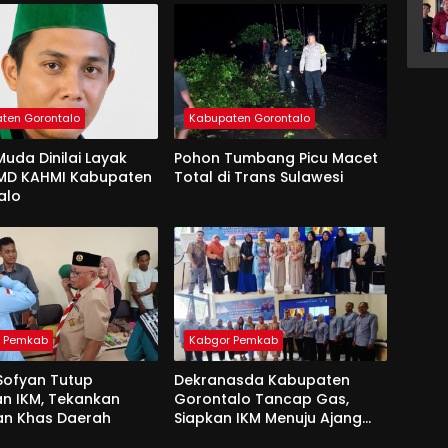
ten Gorontalo
Kabupaten Gorontalo
uda Dinilai Layak
Pohon Tumbang Picu Macet
 MD KAHMI Kabupaten
Total di Trans Sulawesi
alo
r Pemkab
Kabgor Pemkab
Sofyan Tutup
Dekranasda Kabupaten
an IKM, Tekankan
Gorontalo Tancap Gas,
an Khas Daerah
Siapkan IKM Menuju Ajang
Peran Saka Nasional 2025