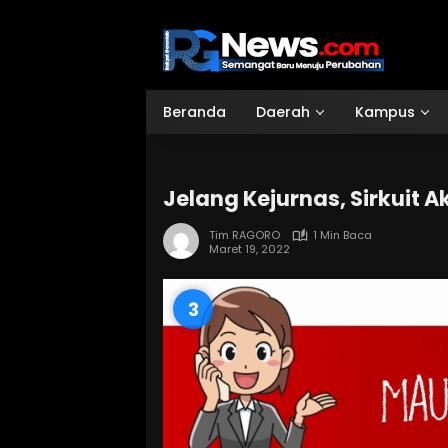
Langsung
ke
konten
Beranda
Daerah
Kampus
Jelang Kejurnas, Sirkuit 
Tim RAGORO
1 Min Baca
Maret 19, 2022
3