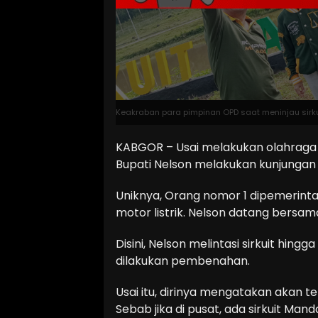
Keakraban para pimpinan OPD saat meninjau sirkui
KABGOR – Usai melakukan olahraga 
Bupati Nelson melakukan kunjungan k
Uniknya, Orang nomor 1 dipemerint
motor listrik. Nelson datang bersa
Disini, Nelson melintasi sirkuit hing
dilakukan pembenahan.
Usai itu, dirinya mengatakan akan te
Sebab jika di pusat, ada sirkuit Ma