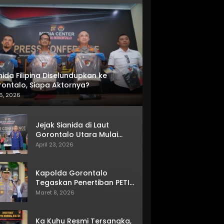
nida Filipina Diselundupkan ke
ontalo, Siapa Aktornya?
6, 2026
Jejak Sianida di Laut
Gorontalo Utara Mulai
Terkuak
April 23, 2026
Kapolda Gorontalo
Tegaskan Penertiban PETI
Terus Berjalan
Maret 8, 2026
Ka Kuhu Resmi Tersangka,