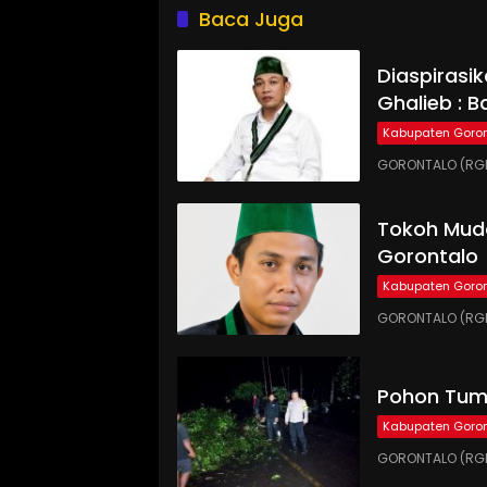
Baca Juga
Diaspirasi
Ghalieb : B
Kabupaten Goron
GORONTALO (RGN
Tokoh Muda
Gorontalo
Kabupaten Goron
GORONTALO (RGN
Pohon Tumb
Kabupaten Goron
GORONTALO (RGN