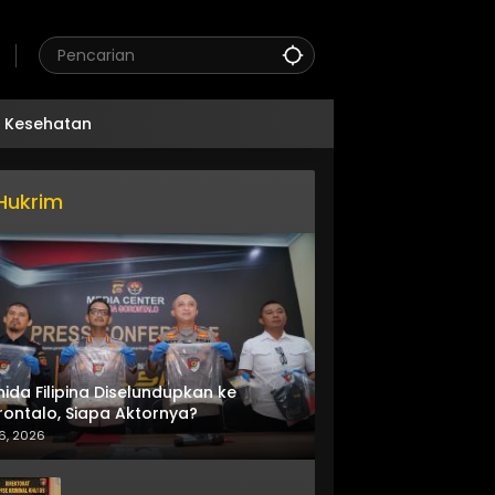
Kesehatan
Hukrim
nida Filipina Diselundupkan ke
ontalo, Siapa Aktornya?
6, 2026