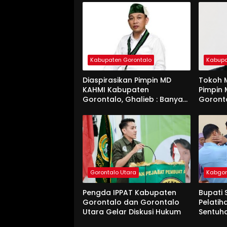
Kabupaten Gorontalo
Kabupa
Diaspirasikan Pimpin MD
Tokoh M
KAHMI Kabupaten
Pimpin
Gorontalo, Ghalieb : Banyak
Goront
Senior Lebih Layak
Gorontalo Utara
Kabgo
Pengda IPPAT Kabupaten
Bupati 
Gorontalo dan Gorontalo
Pelatih
Utara Gelar Diskusi Hukum
Sentuh