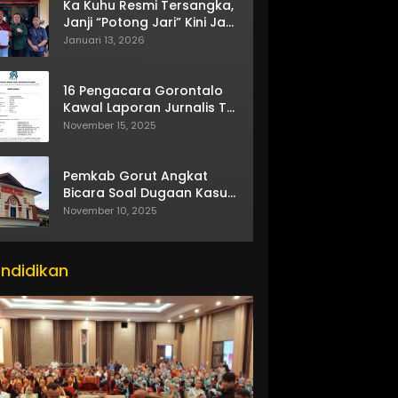
Ka Kuhu Resmi Tersangka,
Janji “Potong Jari” Kini Jadi
Bumerang
Januari 13, 2026
16 Pengacara Gorontalo
Kawal Laporan Jurnalis TV
One
November 15, 2025
Pemkab Gorut Angkat
Bicara Soal Dugaan Kasus
Asusila Oknum ASN
November 10, 2025
ndidikan