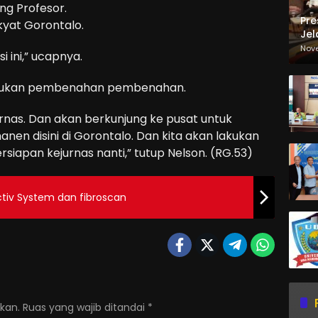
ng Profesor.
Pre
kyat Gorontalo.
Jel
Ma
Nov
i ini,” ucapnya.
Sa
a lakukan pembenahan pembenahan.
rnas. Dan akan berkunjung ke pusat untuk
en disini di Gorontalo. Dan kita akan lakukan
pan kejurnas nanti,” tutup Nelson. (RG.53)
uctiv System dan fibroscan
kan.
Ruas yang wajib ditandai
*