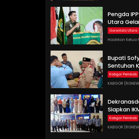
Pengda IP
Utara Gela
Gorontalo Utara
Hadirkan Ketua 
Bupati Sof
Sentuhan 
Kabgor Pemkab
KABGOR (RGNEWS.
Dekranasd
Siapkan IK
Kabgor Pemkab
KABGOR (RGNEWS