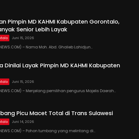
kan Pimpin MD KAHMI Kabupaten Gorontalo,
anyak Senior Lebih Layak
talo
Juni 15, 2026
EWS.COM) – Nama Moh. Abd. Ghalieb Lahidjun…
 Dinilai Layak Pimpin MD KAHMI Kabupaten
talo
Juni 15, 2026
EWS.COM) – Menjelang pemilihan pengurus Majelis Daerah…
ang Picu Macet Total di Trans Sulawesi
talo
Juni 14, 2026
EWS.COM) – Pohon tumbang yang melintang di…