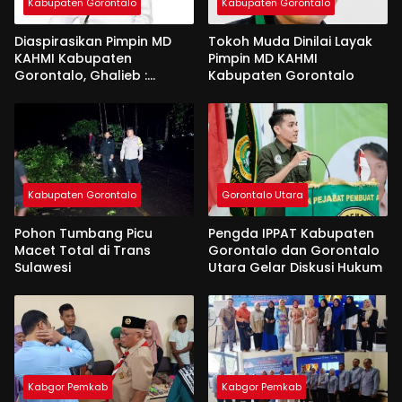
Kabupaten Gorontalo
Kabupaten Gorontalo
Diaspirasikan Pimpin MD
Tokoh Muda Dinilai Layak
KAHMI Kabupaten
Pimpin MD KAHMI
Gorontalo, Ghalieb :
Kabupaten Gorontalo
Banyak Senior Lebih Layak
Kabupaten Gorontalo
Gorontalo Utara
Pohon Tumbang Picu
Pengda IPPAT Kabupaten
Macet Total di Trans
Gorontalo dan Gorontalo
Sulawesi
Utara Gelar Diskusi Hukum
Kabgor Pemkab
Kabgor Pemkab