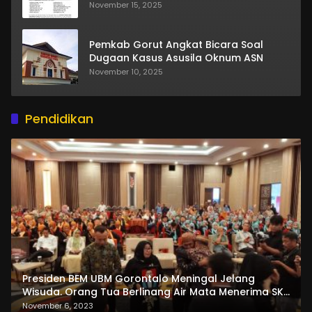
November 15, 2025
Pemkab Gorut Angkat Bicara Soal
Dugaan Kasus Asusila Oknum ASN
November 10, 2025
Pendidikan
Presiden BEM UBM Gorontalo Meningal Jelang
Wisuda. Orang Tua Berlinang Air Mata Menerima SKL
dan Pemasangan Salempang
November 6, 2023