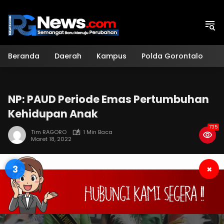
Langsung
ke
konten
Beranda
Daerah
Kampus
Polda Gorontalo
H
NP: PAUD Periode Emas Pertumbuhan
Kehidupan Anak
735
Tim RAGORO
1 Min Baca
Maret 18, 2022
2
×