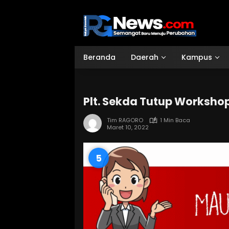
Langsung
ke
konten
Beranda
Daerah
Kampus
Plt. Sekda Tutup Worksho
Tim RAGORO
1 Min Baca
Maret 10, 2022
4