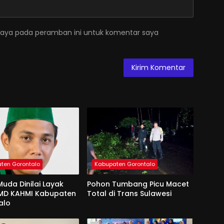
saya pada peramban ini untuk komentar saya
ten Gorontalo
Kabupaten Gorontalo
uda Dinilai Layak
Pohon Tumbang Picu Macet
 MD KAHMI Kabupaten
Total di Trans Sulawesi
alo