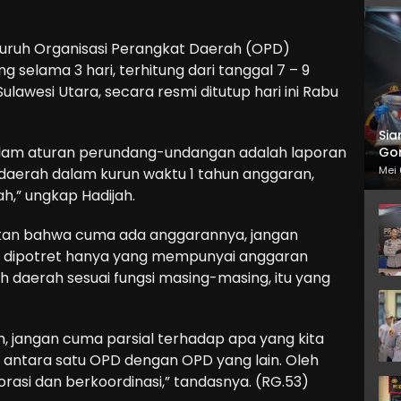
luruh Organisasi Perangkat Daerah (OPD)
 selama 3 hari, terhitung dari tanggal 7 – 9
ulawesi Utara, secara resmi ditutup hari ini Rabu
Sia
alam aturan perundang-undangan adalah laporan
Gor
Mei 
aerah dalam kurun waktu 1 tahun anggaran,
h,” ungkap Hadijah.
artikan bahwa cuma ada anggarannya, jangan
 dipotret hanya yang mempunyai anggaran
h daerah sesuai fungsi masing-masing, itu yang
, jangan cuma parsial terhadap apa yang kita
si antara satu OPD dengan OPD yang lain. Oleh
borasi dan berkoordinasi,” tandasnya. (RG.53)