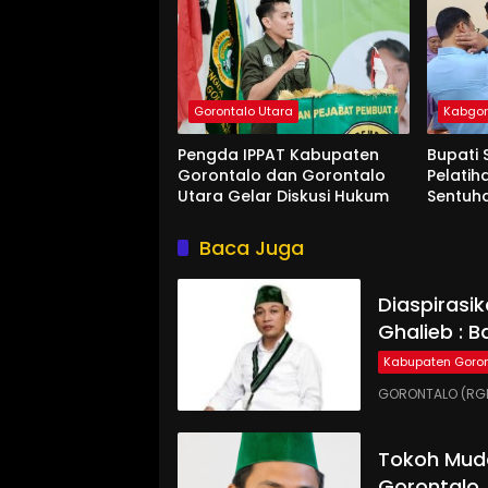
Gorontalo Utara
Kabgo
Pengda IPPAT Kabupaten
Bupati 
Gorontalo dan Gorontalo
Pelatih
Utara Gelar Diskusi Hukum
Sentuh
Baca Juga
Diaspirasi
Ghalieb : B
Kabupaten Goron
GORONTALO (RGN
Tokoh Muda
Gorontalo