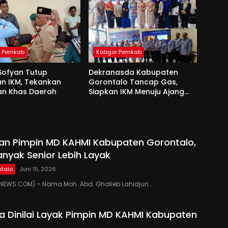
r Pemkab
Kabgor Pemkab
Sofyan Tutup
Dekranasda Kabupaten
an IKM, Tekankan
Gorontalo Tancap Gas,
an Khas Daerah
Siapkan IKM Menuju Ajang
Peran Saka Nasional 2025
kan Pimpin MD KAHMI Kabupaten Gorontalo,
anyak Senior Lebih Layak
talo
Juni 15, 2026
EWS.COM) – Nama Moh. Abd. Ghalieb Lahidjun…
 Dinilai Layak Pimpin MD KAHMI Kabupaten