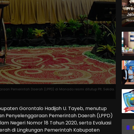
Pre
Jel
Ma
Nov
Sa
aan Pemerintah Daerah (LPPD) di Manado resmi ditutup Plt. Sekda.
bupaten Gorontalo Hadijah U. Tayeb, menutup
an Penyelenggaraan Pemerintah Daerah (LPPD)
alam Negeri Nomor 18 Tahun 2020, serta Evaluasi
rah di Lingkungan Pemerintah Kabupaten