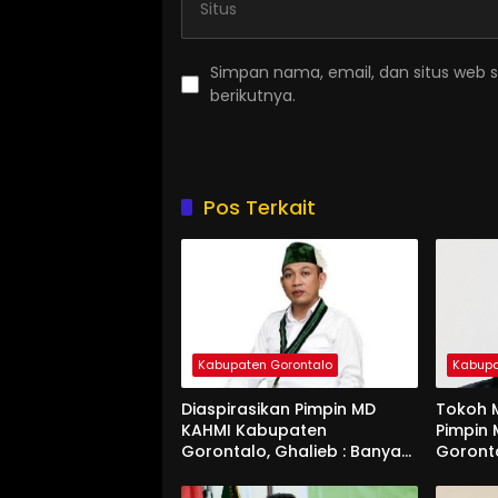
Simpan nama, email, dan situs web 
berikutnya.
Pos Terkait
Kabupaten Gorontalo
Kabupa
Diaspirasikan Pimpin MD
Tokoh M
KAHMI Kabupaten
Pimpin
Gorontalo, Ghalieb : Banyak
Goront
Senior Lebih Layak