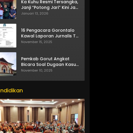
Ka Kuhu Resmi Tersangka,
Janji “Potong Jari” Kini Jadi
Bumerang
Januari 13, 2026
16 Pengacara Gorontalo
Kawal Laporan Jurnalis TV
One
November 15, 2025
Pemkab Gorut Angkat
Bicara Soal Dugaan Kasus
Asusila Oknum ASN
November 10, 2025
ndidikan