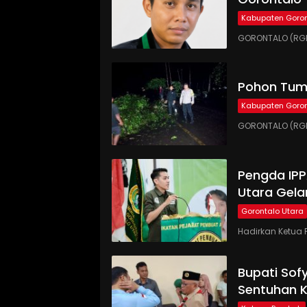
Kabupaten Goron
GORONTALO (RGN
Pohon Tumb
Kabupaten Goron
GORONTALO (RGN
Pengda IP
Utara Gela
Gorontalo Utara
Hadirkan Ketua 
Bupati Sof
Sentuhan 