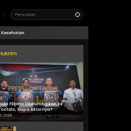
Kesehatan
Hukrim
nida Filipina Diselundupkan ke
ontalo, Siapa Aktornya?
6, 2026