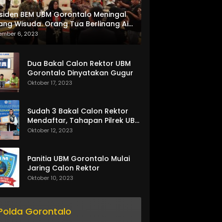
siden BEM UBM Gorontalo Meningal
ang Wisuda. Orang Tua Berlinang Air
ta Menerima SKL dan Pemasangan
ember 6, 2023
lempang
Dua Bakal Calon Rektor UBM
Gorontalo Dinyatakan Gugur
Oktober 17, 2023
Sudah 3 Bakal Calon Rektor
Mendaftar, Tahapan Pilrek UBM
Gorontalo Makin Seru
Oktober 12, 2023
Panitia UBM Gorontalo Mulai
Jaring Calon Rektor
Oktober 10, 2023
Polda Gorontalo