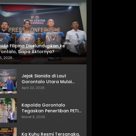
nida Filipina Diselundupkan ke
ontalo, Siapa Aktornya?
6, 2026
Jejak Sianida di Laut
Gorontalo Utara Mulai
Terkuak
April 23, 2026
Kapolda Gorontalo
Tegaskan Penertiban PETI
Terus Berjalan
Maret 8, 2026
Ka Kuhu Resmi Tersangka,