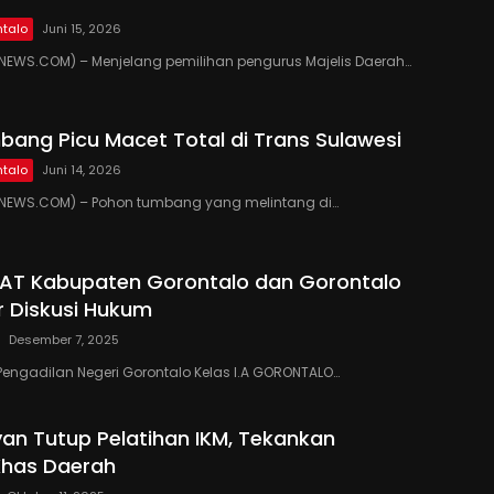
talo
Juni 15, 2026
EWS.COM) – Menjelang pemilihan pengurus Majelis Daerah…
ang Picu Macet Total di Trans Sulawesi
talo
Juni 14, 2026
EWS.COM) – Pohon tumbang yang melintang di…
PAT Kabupaten Gorontalo dan Gorontalo
r Diskusi Hukum
Desember 7, 2025
Pengadilan Negeri Gorontalo Kelas I.A GORONTALO…
yan Tutup Pelatihan IKM, Tekankan
Khas Daerah