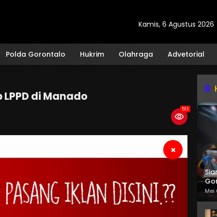
Kamis, 6 Agustus 2026
Polda Gorontalo
Hukrim
Olahraga
Advetorial
p LPPD di Manado
513
×
Sia
Gor
Mei 