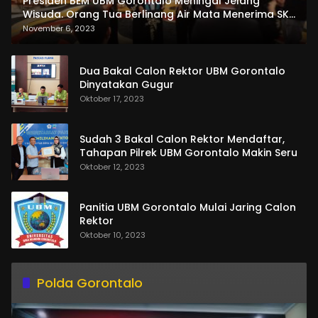
Presiden BEM UBM Gorontalo Meningal Jelang
Wisuda. Orang Tua Berlinang Air Mata Menerima SKL
dan Pemasangan Salempang
November 6, 2023
Dua Bakal Calon Rektor UBM Gorontalo
Dinyatakan Gugur
Oktober 17, 2023
Sudah 3 Bakal Calon Rektor Mendaftar,
Tahapan Pilrek UBM Gorontalo Makin Seru
Oktober 12, 2023
Panitia UBM Gorontalo Mulai Jaring Calon
Rektor
Oktober 10, 2023
Polda Gorontalo