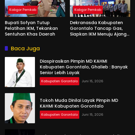
Kabgor Pemkab
Kabgor Pemkab
Bupati Sofyan Tutup
Dekranasda Kabupaten
Pelatihan IKM, Tekankan
Gorontalo Tancap Gas,
Sentuhan Khas Daerah
Siapkan IKM Menuju Ajang
Peran Saka Nasional 2025
Baca Juga
Diaspirasikan Pimpin MD KAHMI
Kabupaten Gorontalo, Ghalieb : Banyak
Senior Lebih Layak
Kabupaten Gorontalo
Juni 15, 2026
Tokoh Muda Dinilai Layak Pimpin MD
KAHMI Kabupaten Gorontalo
Kabupaten Gorontalo
Juni 15, 2026