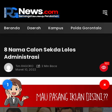
Langsung
ke
konten
Beranda
Daerah
Kampus
Polda Gorontalo
H
8 Nama Calon Sekda Lolos
Administrasi
622
Tim RAGORO
2 Min Baca
Maret 10, 2022
0
×