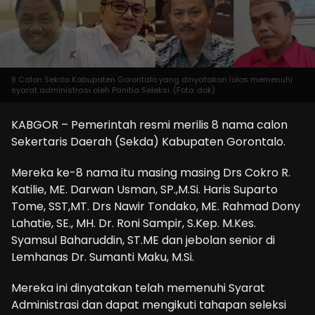
8 Calon Sekda Kabupaten Gorontalo yang dinyatakan lolos memenuhi
syarat administrasi oleh Panitia Seleksi. (Foto: dok)
KABGOR – Pemerintah resmi merilis 8 nama calon
Sekertaris Daerah (Sekda) Kabupaten Gorontalo.
Mereka ke-8 nama itu masing masing Drs Cokro R.
Katilie, ME. Darwan Usman, SP.,M.Si. Haris Suparto
Tome, SST,MT. Drs Nawir Tondako, ME. Rahmad Dony
Lahatie, SE., MH. Dr. Roni Sampir, S.Kep. M.Kes.
Syamsul Baharuddin, ST.ME dan jebolan senior di
Lemhanas Dr. Sumanti Maku, M.Si.
Mereka ini dinyatakan telah memenuhi Syarat
Administrasi dan dapat mengikuti tahapan seleksi