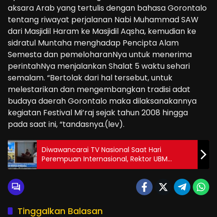
aksara Arab yang tertulis dengan bahasa Gorontalo
tentang riwayat perjalanan Nabi Muhammad SAW
dari Masjidil Haram ke Masjidil Aqsha, kemudian ke
sidratul Muntaha menghadap Pencipta Alam
Semesta dan pemeloharanNya untuk menerima
perintahNya menjalankan Shalat 5 waktu sehari
semalam. “Bertolak dari hal tersebut, untuk
melestarikan dan mengembangkan tradisi adat
budaya daerah Gorontalo maka dilaksanakannya
kegiatan Festival Mi’raj sejak tahun 2008 hingga
pada saat ini, “tandasnya.(lev).
Diwawancarai TV Nasional Saat Hari
Perempuan Internasional, Rektor UBM
Dukung Kesetaraan Gender
Tinggalkan Balasan