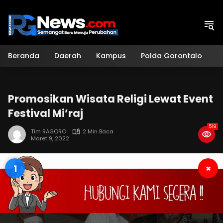
Langsung
ke
konten
Beranda
Daerah
Kampus
Polda Gorontalo
H
Promosikan Wisata Religi Lewat Event
Festival Mi’raj
519
Tim RAGORO
2 Min Baca
Maret 9, 2022
0
×