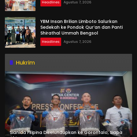
Headlines
Agustus 7, 2026
YBM Insan Brilian Limboto Salurkan
Sedekah ke Pondok Qur’an dan Panti
Shirathal Ummah Bengsol
Headlines
Agustus 7, 2026
Hukrim
Sianida Filipina Diselundupkan ke Gorontalo, Siapa