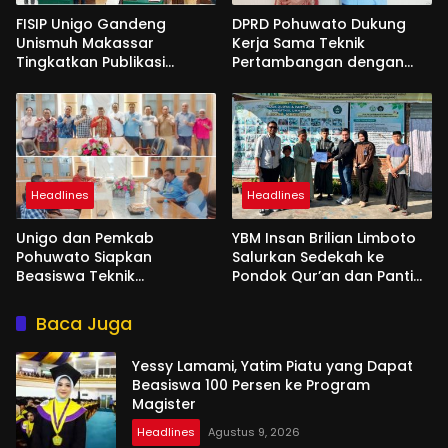
FISIP Unigo Gandeng
DPRD Pohuwato Dukung
Unismuh Makassar
Kerja Sama Teknik
Tingkatkan Publikasi
Pertambangan dengan
Internasional
Unigo
Headlines
Headlines
Unigo dan Pemkab
YBM Insan Brilian Limboto
Pohuwato Siapkan
Salurkan Sedekah ke
Beasiswa Teknik
Pondok Qur’an dan Panti
Pertambangan
Shirathal Ummah Bengsol
Baca Juga
Yessy Lamami, Yatim Piatu yang Dapat
Beasiswa 100 Persen ke Program
Magister
Headlines
Agustus 9, 2026