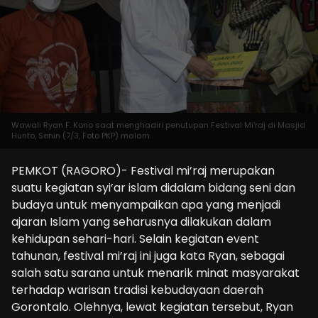
Wawali Ryan F. Kono saat menghadiri penutupan Festival Mi'raj di Masjid
Hunto, Senin (7/3, Foto PKP) malam.
PEMKOT (RAGORO)- Festival mi’raj merupakan
suatu kegiatan syi’ar islam didalam bidang seni dan
budaya untuk menyampaikan apa yang menjadi
ajaran Islam yang seharusnya dilakukan dalam
kehidupan sehari-hari. Selain kegiatan event
tahunan, festival mi’raj ini juga kata Ryan, sebagai
salah satu sarana untuk menarik minat masyarakat
terhadap warisan tradisi kebudayaan daerah
Gorontalo. Olehnya, lewat kegiatan tersebut, Ryan