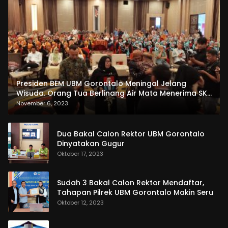
Presiden BEM UBM Gorontalo Meningal Jelang
Wisuda. Orang Tua Berlinang Air Mata Menerima SKL
dan Pemasangan Salempang
November 6, 2023
Dua Bakal Calon Rektor UBM Gorontalo
Dinyatakan Gugur
Oktober 17, 2023
Sudah 3 Bakal Calon Rektor Mendaftar,
Tahapan Pilrek UBM Gorontalo Makin Seru
Oktober 12, 2023