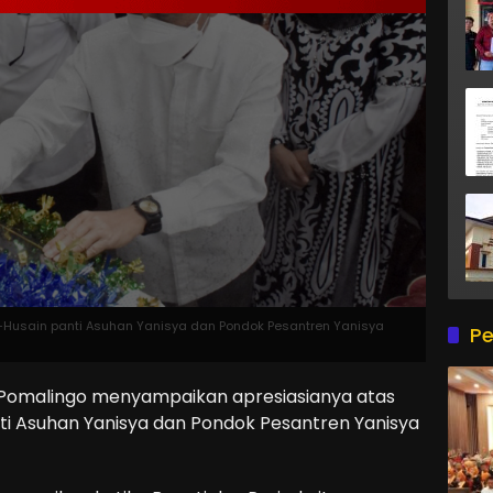
Husain panti Asuhan Yanisya dan Pondok Pesantren Yanisya
Pe
 Pomalingo menyampaikan apresiasianya atas
i Asuhan Yanisya dan Pondok Pesantren Yanisya