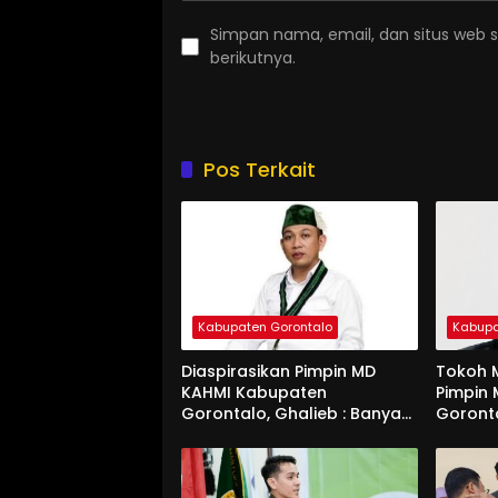
Simpan nama, email, dan situs web 
berikutnya.
Pos Terkait
Kabupaten Gorontalo
Kabupa
Diaspirasikan Pimpin MD
Tokoh M
KAHMI Kabupaten
Pimpin
Gorontalo, Ghalieb : Banyak
Goront
Senior Lebih Layak