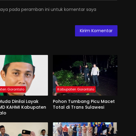
saya pada peramban ini untuk komentar saya
ten Gorontalo
Kabupaten Gorontalo
uda Dinilai Layak
Pohon Tumbang Picu Macet
 MD KAHMI Kabupaten
Total di Trans Sulawesi
alo