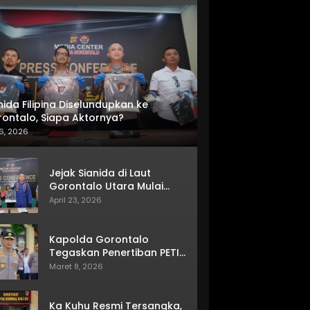
nida Filipina Diselundupkan ke
ontalo, Siapa Aktornya?
6, 2026
Jejak Sianida di Laut
Gorontalo Utara Mulai
Terkuak
April 23, 2026
Kapolda Gorontalo
Tegaskan Penertiban PETI
Terus Berjalan
Maret 8, 2026
Ka Kuhu Resmi Tersangka,