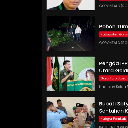
GORONTALO (RGN
Pohon Tumb
Kabupaten Goron
GORONTALO (RGN
Pengda IP
Utara Gela
Gorontalo Utara
Hadirkan Ketua 
Bupati Sof
Sentuhan 
Kabgor Pemkab
KABGOR (RGNEWS.