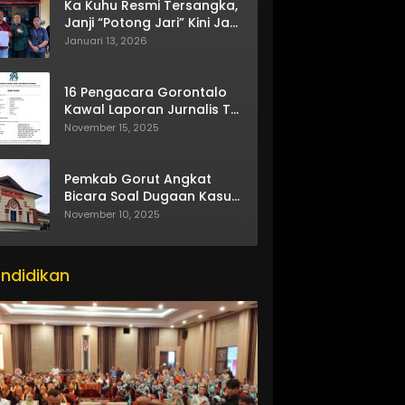
Ka Kuhu Resmi Tersangka,
Janji “Potong Jari” Kini Jadi
Bumerang
Januari 13, 2026
16 Pengacara Gorontalo
Kawal Laporan Jurnalis TV
One
November 15, 2025
Pemkab Gorut Angkat
Bicara Soal Dugaan Kasus
Asusila Oknum ASN
November 10, 2025
ndidikan