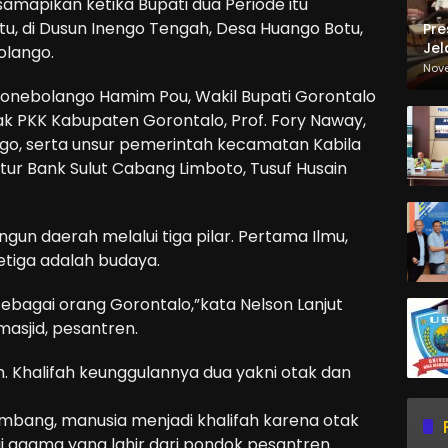
isamapikan ketika Bupati dua Periode itu
u, di Dusun Inengo Tengah, Desa Huango Botu,
Pre
Jel
olango.
Ma
Nov
Sa
Bonebolango Hamim Pou, Wakil Bupati Gorontalo
 PKK Kabupaten Gorontalo, Prof. Fory Naway,
o, serta unsur pemerintah kecamatan Kabila
tur Bank Sulut Cabang Limboto, Tusuf Husain
n daerah melalui tiga pilar. Pertama Ilmu,
etiga adalah budaya.
i sebagai orang Gorontalo,”kata Nelson Lanjut
 masjid, pesantren.
h. Khalifah keunggulannya dua yakni otak dan
mbang, manusia menjadi khalifah karena otak
i agama yang lahir dari pondok pesantren