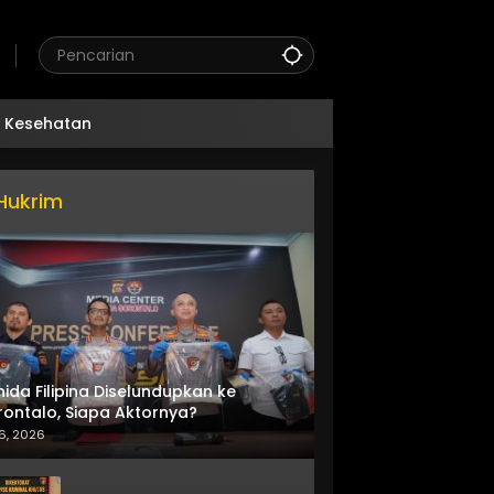
Kesehatan
Hukrim
nida Filipina Diselundupkan ke
ontalo, Siapa Aktornya?
6, 2026