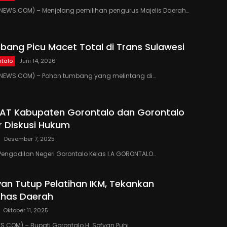
EWS.COM) – Menjelang pemilihan pengurus Majelis Daerah…
ang Picu Macet Total di Trans Sulawesi
talo
Juni 14, 2026
EWS.COM) – Pohon tumbang yang melintang di…
PAT Kabupaten Gorontalo dan Gorontalo
r Diskusi Hukum
Desember 7, 2025
Pengadilan Negeri Gorontalo Kelas I.A GORONTALO…
yan Tutup Pelatihan IKM, Tekankan
Khas Daerah
Oktober 11, 2025
COM) – Bupati Gorontalo H. Sofyan Puhi…