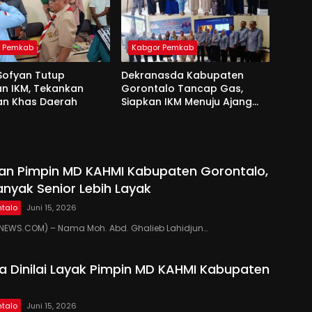
r Pemkab
Kabgor Pemkab
Sofyan Tutup
Dekranasda Kabupaten
an IKM, Tekankan
Gorontalo Tancap Gas,
an Khas Daerah
Siapkan IKM Menuju Ajang
Peran Saka Nasional 2025
kan Pimpin MD KAHMI Kabupaten Gorontalo,
anyak Senior Lebih Layak
talo
Juni 15, 2026
EWS.COM) – Nama Moh. Abd. Ghalieb Lahidjun…
 Dinilai Layak Pimpin MD KAHMI Kabupaten
talo
Juni 15, 2026