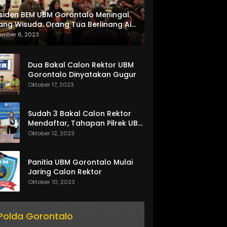
siden BEM UBM Gorontalo Meningal
ang Wisuda. Orang Tua Berlinang Air
ta Menerima SKL dan Pemasangan
ember 6, 2023
lempang
Dua Bakal Calon Rektor UBM
Gorontalo Dinyatakan Gugur
Oktober 17, 2023
Sudah 3 Bakal Calon Rektor
Mendaftar, Tahapan Pilrek UBM
Gorontalo Makin Seru
Oktober 12, 2023
Panitia UBM Gorontalo Mulai
Jaring Calon Rektor
Oktober 10, 2023
Polda Gorontalo