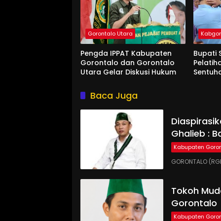
Gorontalo Utara
Kabgo
Pengda IPPAT Kabupaten
Bupati 
Gorontalo dan Gorontalo
Pelatih
Utara Gelar Diskusi Hukum
Sentuh
Baca Juga
Diaspirasi
Ghalieb : B
Kabupaten Goron
GORONTALO (RGN
Tokoh Muda
Gorontalo
Kabupaten Goron