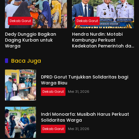
Dekab Gorut
Dekab Gorut
Dedy Dunggio Bagikan
Hendra Nurdin: Motabi
Daging Kurban untuk
Kambungu Perkuat
Warga
Kedekatan Pemerintah dan
Warga
Baca Juga
DPRD Gorut Tunjukkan Solidaritas bagi
Warga Biau
Dekab Gorut
Mei 31, 2026
Indri Monoarfa: Musibah Harus Perkuat
Solidaritas Warga
Dekab Gorut
Mei 31, 2026