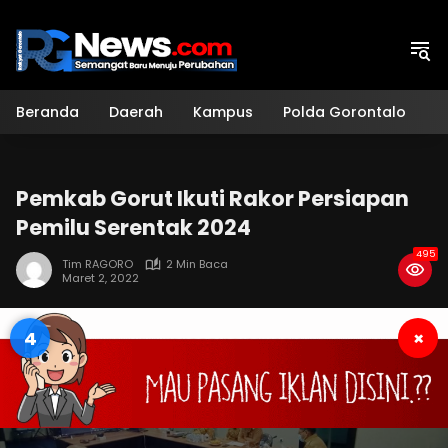
Langsung
ke
konten
Beranda
Daerah
Kampus
Polda Gorontalo
H
Pemkab Gorut Ikuti Rakor Persiapan
Pemilu Serentak 2024
495
Tim RAGORO
2 Min Baca
Maret 2, 2022
3
×