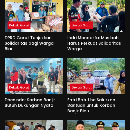
Dekab Gorut
Dekab Gorut
DPRD Gorut Tunjukkan
Indri Monoarfa: Musibah
Solidaritas bagi Warga
Harus Perkuat Solidaritas
Biau
Warga
Dekab Gorut
Dekab Gorut
Dheninda: Korban Banjir
Fatri Botutihe Salurkan
Butuh Dukungan Nyata
Bantuan untuk Korban
Banjir Biau