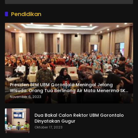
Pendidikan
Presiden BEM UBM Gorontalo Meningal Jelang
Wisuda. Orang Tua Berlinang Air Mata Menerima SKL
dan Pemasangan Salempang
November 6, 2023
Dua Bakal Calon Rektor UBM Gorontalo
Dinyatakan Gugur
Oktober 17, 2023