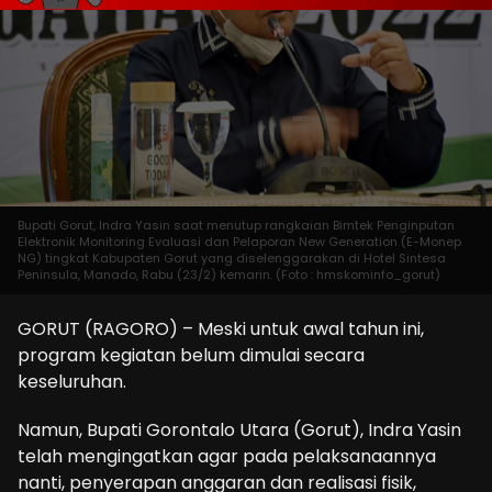
Bupati Gorut, Indra Yasin saat menutup rangkaian Bimtek Penginputan
Elektronik Monitoring Evaluasi dan Pelaporan New Generation (E-Monep
NG) tingkat Kabupaten Gorut yang diselenggarakan di Hotel Sintesa
Peninsula, Manado, Rabu (23/2) kemarin. (Foto : hmskominfo_gorut)
GORUT (RAGORO) – Meski untuk awal tahun ini,
program kegiatan belum dimulai secara
keseluruhan.
Namun, Bupati Gorontalo Utara (Gorut), Indra Yasin
telah mengingatkan agar pada pelaksanaannya
nanti, penyerapan anggaran dan realisasi fisik,