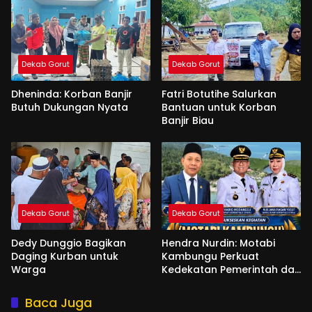
Dekab Gorut
Dekab Gorut
Dheninda: Korban Banjir
Fatri Botutihe Salurkan
Butuh Dukungan Nyata
Bantuan untuk Korban
Banjir Biau
Dekab Gorut
Dekab Gorut
Dedy Dunggio Bagikan
Hendra Nurdin: Motabi
Daging Kurban untuk
Kambungu Perkuat
Warga
Kedekatan Pemerintah dan
Warga
Baca Juga