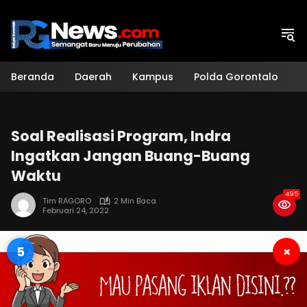
Langsung
ke
konten
Beranda
Daerah
Kampus
Polda Gorontalo
H
Soal Realisasi Program, Indra
Ingatkan Jangan Buang-Buang
Waktu
495
Tim RAGORO
2 Min Baca
Februari 24, 2022
4
×