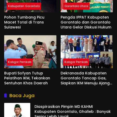
Kabupaten Gorontalo
Gorontalo Utara
Pohon Tumbang Picu
Pengda IPPAT Kabupaten
Macet Total di Trans
Gorontalo dan Gorontalo
Sulawesi
Utara Gelar Diskusi Hukum
Kabgor Pemkab
Kabgor Pemkab
Bupati Sofyan Tutup
Dekranasda Kabupaten
Pelatihan IKM, Tekankan
Gorontalo Tancap Gas,
Sentuhan Khas Daerah
Siapkan IKM Menuju Ajang
Peran Saka Nasional 2025
Baca Juga
Diaspirasikan Pimpin MD KAHMI
Kabupaten Gorontalo, Ghalieb : Banyak
Senior Lebih Layak