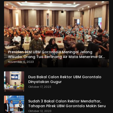
Presiden BEM UBM Gorontalo Meningal Jelang
Wisuda. Orang Tua Berlinang Air Mata Menerima SKL
dan Pemasangan Salempang
November 6, 2023
Dua Bakal Calon Rektor UBM Gorontalo
Dinyatakan Gugur
Oktober 17, 2023
Sudah 3 Bakal Calon Rektor Mendaftar,
Tahapan Pilrek UBM Gorontalo Makin Seru
Oktober 12, 2023