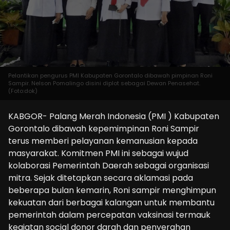
Pelantikan pengurus PMI Kabupaten Gorontalo dibawah pimpinan Roni
Sampir. Nelson Pomalingo disini diplot sebagai Dewan Penasehat.
(Foto:dok)
KABGOR- Palang Merah Indonesia (PMI ) Kabupaten
Gorontalo dibawah kepemimpinan Roni Sampir
terus memberi pelayanan kemanusian kepada
masyarakat. Komitmen PMI ini sebagai wujud
kolaborasi Pemerintah Daerah sebagai organisasi
mitra. Sejak ditetapkan secara aklamasi pada
beberapa bulan kemarin, Roni sampir menghimpun
kekuatan dari berbagai kalangan untuk membantu
pemerintah dalam percepatan vaksinasi termauk
kegiatan social donor darah dan penyerahan