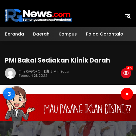
Langsung
ke
konten
Beranda
Daerah
Kampus
Polda Gorontalo
H
PMI Bakal Sediakan Klinik Darah
477
Tim RAGORO
2 Min Baca
Februari 21, 2022
3
×