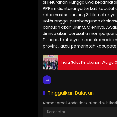
di kelurahan Hunggaluwa kecamatan L
PPP ini, diantaranya terkait kebut
reformasi sepanjang 3 kilometer 
Bolihuangga, pembangunan drainas
bantuan akan UMKM. Olehnya, Awalud
dirinya akan berusaha memperjuang
Dengan tentunya, mengakomodir 
provinsi, atau pemerintah kabupaten
Indra Salut Kerukunan Warga Go
Tinggalkan Balasan
Alamat email Anda tidak akan dipublikasi