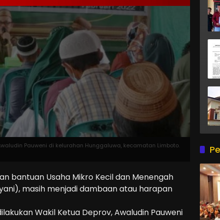
 Awaludin Pauweni di kelurahan Hunggaluwa, kecamatan Limboto.
Pe
n bantuan Usaha Mikro Kecil dan Menengah
yani), masih menjadi dambaan atau harapan
dilakukan Wakil Ketua Deprov, Awaludin Pauweni