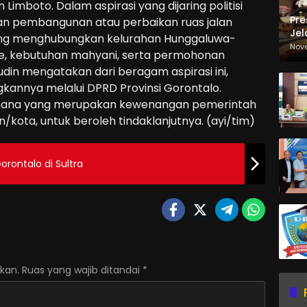
imboto. Dalam aspirasi yang dijaring politisi
Pre
uhan pembangunan atau perbaikan ruas jalan
Jel
yang menghubungkan kelurahan Hunggaluwa-
Ma
Nov
e, kebutuhan mahyani, serta permohonan
Sa
in mengatakan dari beragam aspirasi ini,
kannya melalui DPRD Provinsi Gorontalo.
mana yang merupakan kewenangan pemerintah
/kota, untuk beroleh tindaklanjutnya. (ayi/tim)
rontalo di Sultra
kan.
Ruas yang wajib ditandai
*