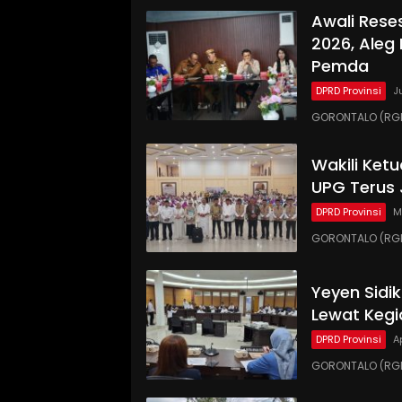
Awali Rese
2026, Aleg
Pemda
DPRD Provinsi
J
GORONTALO (RGN
Wakili Ket
UPG Terus 
DPRD Provinsi
M
GORONTALO (RGN
Yeyen Sidi
Lewat Kegi
DPRD Provinsi
A
GORONTALO (RGNE