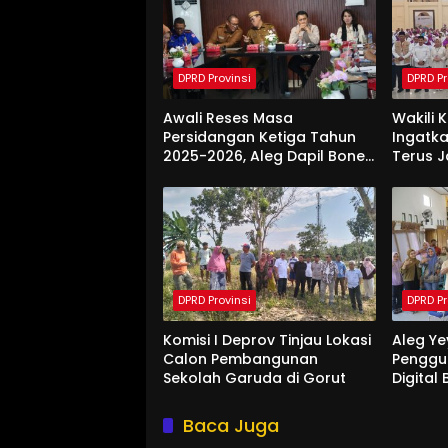
DPRD Provinsi
DPRD Pr
Awali Reses Masa
Wakili 
Persidangan Ketiga Tahun
Ingatka
2025-2026, Aleg Dapil Bone
Terus 
Bolango Dapat Apresiasi
Saat Di
Dari Pemda
DPRD Provinsi
DPRD Pr
Komisi I Deprov Tinjau Lokasi
Aleg Ye
Calon Pembangunan
Penggu
Sekolah Garuda di Gorut
Digital
Di Bon
Baca Juga