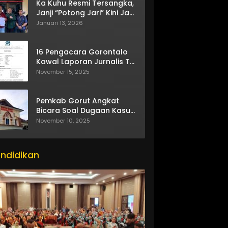
Ka Kuhu Resmi Tersangka,
Janji “Potong Jari” Kini Jadi
Bumerang
Januari 13, 2026
16 Pengacara Gorontalo
Kawal Laporan Jurnalis TV
One
November 15, 2025
Pemkab Gorut Angkat
Bicara Soal Dugaan Kasus
Asusila Oknum ASN
November 10, 2025
ndidikan