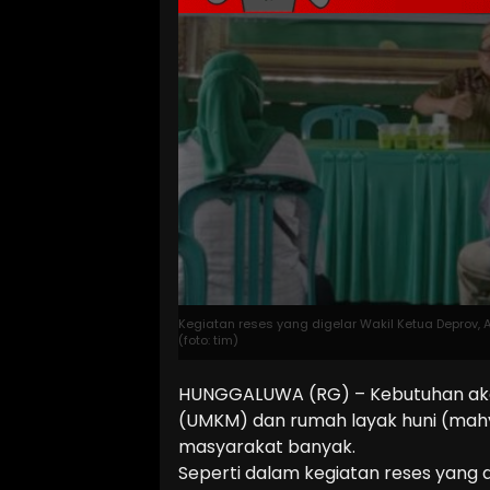
Kegiatan reses yang digelar Wakil Ketua Deprov,
(foto: tim)
HUNGGALUWA (RG) – Kebutuhan aka
(UMKM) dan rumah layak huni (mah
masyarakat banyak.
Seperti dalam kegiatan reses yang 