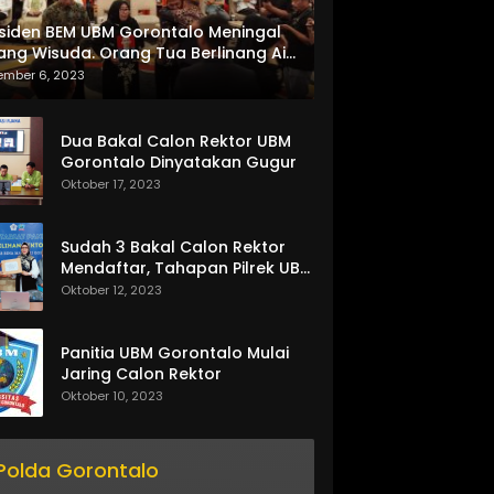
siden BEM UBM Gorontalo Meningal
ang Wisuda. Orang Tua Berlinang Air
ta Menerima SKL dan Pemasangan
ember 6, 2023
lempang
Dua Bakal Calon Rektor UBM
Gorontalo Dinyatakan Gugur
Oktober 17, 2023
Sudah 3 Bakal Calon Rektor
Mendaftar, Tahapan Pilrek UBM
Gorontalo Makin Seru
Oktober 12, 2023
Panitia UBM Gorontalo Mulai
Jaring Calon Rektor
Oktober 10, 2023
Polda Gorontalo