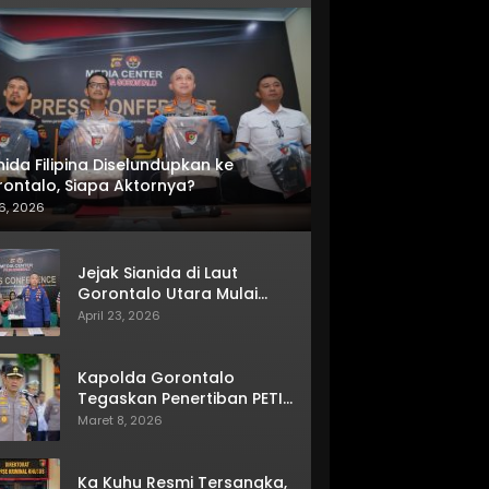
nida Filipina Diselundupkan ke
ontalo, Siapa Aktornya?
6, 2026
Jejak Sianida di Laut
Gorontalo Utara Mulai
Terkuak
April 23, 2026
Kapolda Gorontalo
Tegaskan Penertiban PETI
Terus Berjalan
Maret 8, 2026
Ka Kuhu Resmi Tersangka,