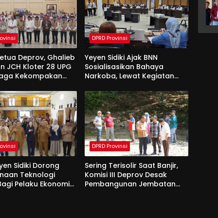
ovinsi
DPRD Provinsi
Ketua Deprov, Ghalieb
Yeyen Sidiki Ajak BNN
n JCH Kloter 28 UPG
Sosialisasikan Bahaya
Jaga Kekompakan
Narkoba, Lewat Kegiatan
 Tanah Suci
Reses Aleg
ovinsi
DPRD Provinsi
yen Sidiki Dorong
Sering Terisolir Saat Banjir,
naan Teknologi
Komisi III Deprov Desak
 Bagi Pelaku Ekonomi
Pembangunan Jembatan
e Bolango
Gantung di Desa Modelidu