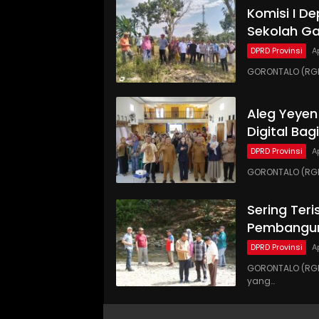
Komisi I D
Sekolah Ga
DPRD Provinsi
A
GORONTALO (RG
Aleg Yeyen
Digital Ba
DPRD Provinsi
A
GORONTALO (RGN
Sering Teri
Pembangun
DPRD Provinsi
A
GORONTALO (RGN
yang…