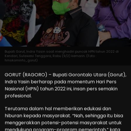
Bupati Gorut, Indra Yasin saat menghadiri puncak HPN tahun 2022 di
Kendari, Sulawesi Tenggara, Rabu (9/2) kemarin. (Foto :
hmskominfo_gorut)
GORUT (RAGORO) – Bupati Gorontalo Utara (Gorut),
Indra Yasin berharap pada momentum Hari Pers
Nasional (HPN) tahun 2022 ini, insan pers semakin
profesional.
Terutama dalam hal memberikan edukasi dan
hiburan kepada masyarakat. “Nah, sehingga itu bisa
menggerakkan potensi-potensi masyarakat untuk
mendukung program-program pemerintah,” kata