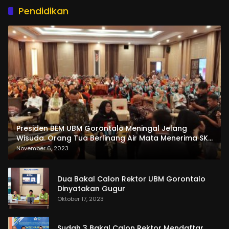
Pendidikan
Presiden BEM UBM Gorontalo Meningal Jelang
Wisuda. Orang Tua Berlinang Air Mata Menerima SKL
dan Pemasangan Salempang
November 6, 2023
Dua Bakal Calon Rektor UBM Gorontalo
Dinyatakan Gugur
Oktober 17, 2023
Sudah 3 Bakal Calon Rektor Mendaftar,