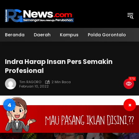
Langsung
ke
konten
Beranda
Daerah
Kampus
Polda Gorontalo
H
Indra Harap Insan Pers Semakin
Profesional
579
Tim RAGORO
2 Min Baca
Februari 10, 2022
3
×