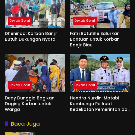
Dekab Gorut
Dekab Gorut
Dheninda: Korban Banjir
Fatri Botutihe Salurkan
Butuh Dukungan Nyata
Bantuan untuk Korban
Banjir Biau
Dekab Gorut
Dekab Gorut
Dedy Dunggio Bagikan
Hendra Nurdin: Motabi
Daging Kurban untuk
Kambungu Perkuat
Warga
Kedekatan Pemerintah dan
Warga
Baca Juga