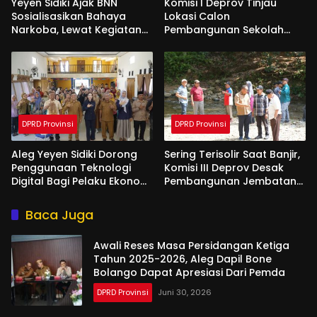
Yeyen Sidiki Ajak BNN
Komisi I Deprov Tinjau
Sosialisasikan Bahaya
Lokasi Calon
Narkoba, Lewat Kegiatan
Pembangunan Sekolah
Reses Aleg
Garuda di Gorut
DPRD Provinsi
DPRD Provinsi
Aleg Yeyen Sidiki Dorong
Sering Terisolir Saat Banjir,
Penggunaan Teknologi
Komisi III Deprov Desak
Digital Bagi Pelaku Ekonomi
Pembangunan Jembatan
Di Bone Bolango
Gantung di Desa Modelidu
Baca Juga
Awali Reses Masa Persidangan Ketiga
Tahun 2025-2026, Aleg Dapil Bone
Bolango Dapat Apresiasi Dari Pemda
DPRD Provinsi
Juni 30, 2026