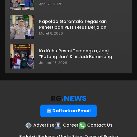
April 23, 2026
Kapolda Gorontalo Tegaskan
Penertiban PETI Terus Berjalan
Maret 8, 2026
Ka Kuhu Resmi Tersangka, Janji
“Potong Jari” Kini Jadi Bumerang
Januari 13, 2026
RG
.NEWS
Daftarkan Email
Advertise
Career
Contact Us
Redaksi
•
Pedoman Media Siber
•
Terms of Service