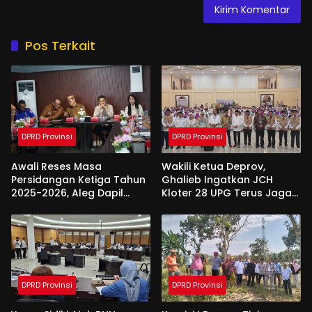
Pos Terkait
DPRD Provinsi
DPRD Provinsi
Awali Reses Masa
Wakili Ketua Deprov,
Persidangan Ketiga Tahun
Ghalieb Ingatkan JCH
2025-2026, Aleg Dapil
Kloter 28 UPG Terus Jaga
Bone Bolango Dapat
Kekompakan Saat Di
Apresiasi Dari Pemda
Tanah Suci
DPRD Provinsi
DPRD Provinsi