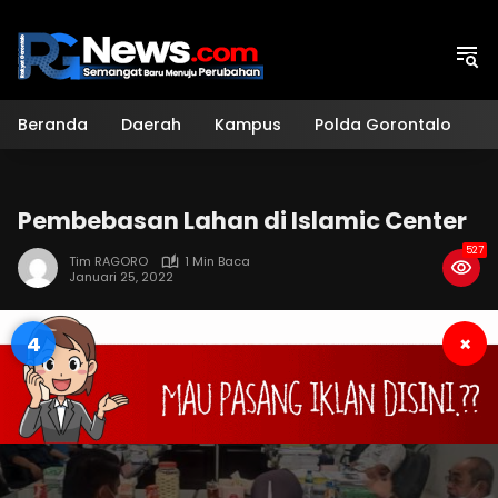
Langsung
ke
konten
Beranda
Daerah
Kampus
Polda Gorontalo
H
Pembebasan Lahan di Islamic Center
527
Tim RAGORO
1 Min Baca
Januari 25, 2022
3
×