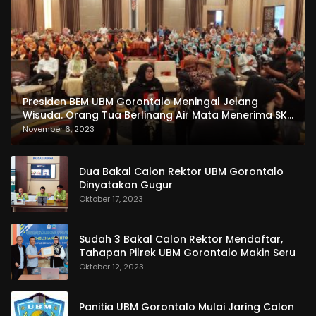
Presiden BEM UBM Gorontalo Meningal Jelang
Wisuda. Orang Tua Berlinang Air Mata Menerima SKL
dan Pemasangan Salempang
November 6, 2023
Dua Bakal Calon Rektor UBM Gorontalo
Dinyatakan Gugur
Oktober 17, 2023
Sudah 3 Bakal Calon Rektor Mendaftar,
Tahapan Pilrek UBM Gorontalo Makin Seru
Oktober 12, 2023
Panitia UBM Gorontalo Mulai Jaring Calon