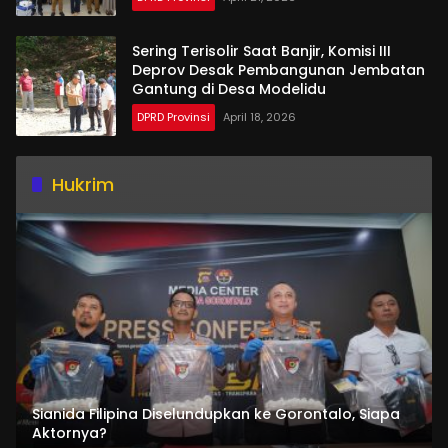
Sering Terisolir Saat Banjir, Komisi III
Deprov Desak Pembangunan Jembatan
Gantung di Desa Modelidu
DPRD Provinsi
April 18, 2026
Hukrim
Sianida Filipina Diselundupkan ke Gorontalo, Siapa
Aktornya?