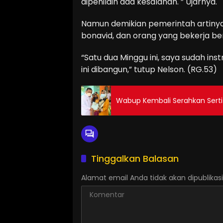
dipenilain ada kesalahan. ” Ujarnya.
Namun demikian pemerintah artinya
bonavid, dan orang yang bekerja b
“Satu dua Minggu ini, saya sudah ins
ini dibangun,” tutup Nelson. (RG.53)
Wabup Kembali Serahkan Sertif
Tinggalkan Balasan
Alamat email Anda tidak akan dipublikasi