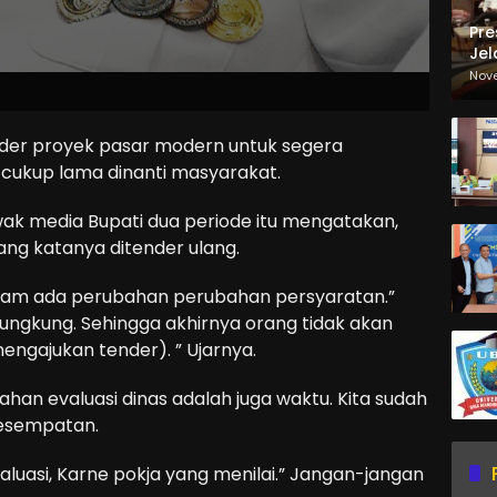
Pre
Jel
Ma
Nov
Sa
der proyek pasar modern untuk segera
h cukup lama dinanti masyarakat.
ak media Bupati dua periode itu mengatakan,
yang katanya ditender ulang.
dalam ada perubahan perubahan persyaratan.”
ungkung. Sehingga akhirnya orang tidak akan
ngajukan tender). ” Ujarnya.
 bahan evaluasi dinas adalah juga waktu. Kita sudah
kesempatan.
evaluasi, Karne pokja yang menilai.” Jangan-jangan