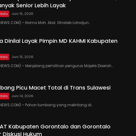
anyak Senior Lebih Layak
talo
Juni 15, 2026
EWS.COM) – Nama Moh. Abd. Ghalieb Lahidjun…
 Dinilai Layak Pimpin MD KAHMI Kabupaten
talo
Juni 15, 2026
EWS.COM) – Menjelang pemilihan pengurus Majelis Daerah…
ang Picu Macet Total di Trans Sulawesi
talo
Juni 14, 2026
EWS.COM) – Pohon tumbang yang melintang di…
PAT Kabupaten Gorontalo dan Gorontalo
r Diskusi Hukum