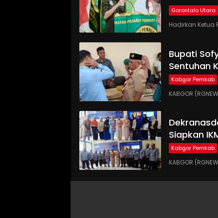
Gorontalo Utara
Hadirkan Ketua 
Bupati Sof
Sentuhan 
Kabgor Pemkab
KABGOR (RGNEWS.
Dekranasd
Siapkan IK
Kabgor Pemkab
KABGOR (RGNEWS