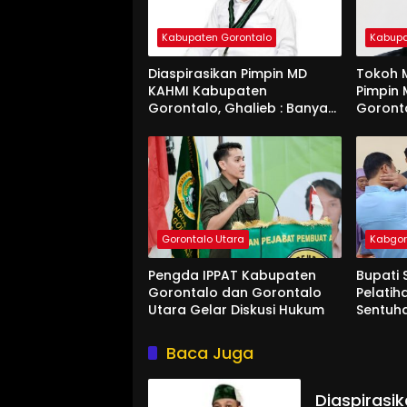
Kabupaten Gorontalo
Kabupa
Diaspirasikan Pimpin MD
Tokoh M
KAHMI Kabupaten
Pimpin
Gorontalo, Ghalieb : Banyak
Goront
Senior Lebih Layak
Gorontalo Utara
Kabgo
Pengda IPPAT Kabupaten
Bupati 
Gorontalo dan Gorontalo
Pelatih
Utara Gelar Diskusi Hukum
Sentuh
Baca Juga
Diaspirasi