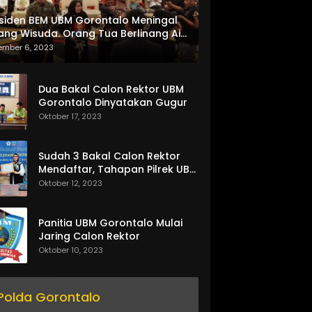
siden BEM UBM Gorontalo Meningal
ang Wisuda. Orang Tua Berlinang Air
ta Menerima SKL dan Pemasangan
ember 6, 2023
lempang
Dua Bakal Calon Rektor UBM
Gorontalo Dinyatakan Gugur
Oktober 17, 2023
Sudah 3 Bakal Calon Rektor
Mendaftar, Tahapan Pilrek UBM
Gorontalo Makin Seru
Oktober 12, 2023
Panitia UBM Gorontalo Mulai
Jaring Calon Rektor
Oktober 10, 2023
Polda Gorontalo