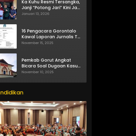
Ka Kuhu Resmi Tersangka,
Janji “Potong Jari” Kini Jadi
Bumerang
Januari 13, 2026
16 Pengacara Gorontalo
Kawal Laporan Jurnalis TV
One
November 15, 2025
Pemkab Gorut Angkat
Bicara Soal Dugaan Kasus
Asusila Oknum ASN
November 10, 2025
ndidikan