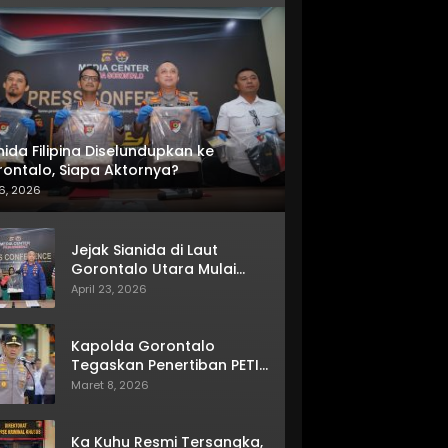
nida Filipina Diselundupkan ke
ontalo, Siapa Aktornya?
6, 2026
Jejak Sianida di Laut
Gorontalo Utara Mulai
Terkuak
April 23, 2026
Kapolda Gorontalo
Tegaskan Penertiban PETI
Terus Berjalan
Maret 8, 2026
Ka Kuhu Resmi Tersangka,