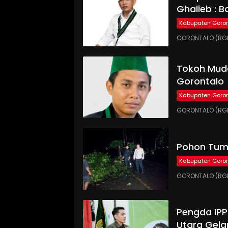
Ghalieb : B
Kabupaten Goron
GORONTALO (RGN
Tokoh Muda
Gorontalo
Kabupaten Goron
GORONTALO (RGN
Pohon Tumb
Kabupaten Goron
GORONTALO (RGN
Pengda IP
Utara Gela