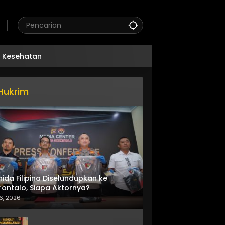
Kesehatan
Hukrim
nida Filipina Diselundupkan ke
ontalo, Siapa Aktornya?
6, 2026