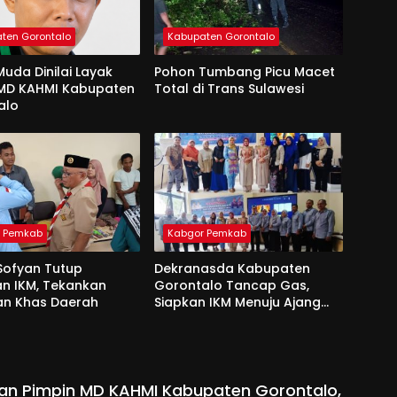
ten Gorontalo
Kabupaten Gorontalo
uda Dinilai Layak
Pohon Tumbang Picu Macet
 MD KAHMI Kabupaten
Total di Trans Sulawesi
alo
r Pemkab
Kabgor Pemkab
Sofyan Tutup
Dekranasda Kabupaten
an IKM, Tekankan
Gorontalo Tancap Gas,
an Khas Daerah
Siapkan IKM Menuju Ajang
Peran Saka Nasional 2025
kan Pimpin MD KAHMI Kabupaten Gorontalo,